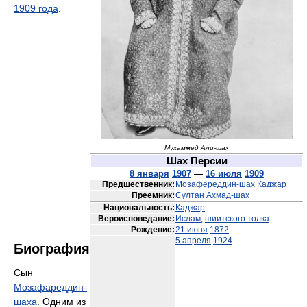
1909 года
.
Мухаммед Али-шах
Шах Персии
8 января
1907
—
16 июля
1909
Предшественник:
Мозафереддин-шах Каджар
Преемник:
Султан Ахмад-шах
Национальность:
Каджар
Вероисповедание:
Ислам
,
шиитского толка
Рождение:
21 июня
1872
5 апреля
1924
Биография
Сын
Мозафареддин-
шаха
. Одним из