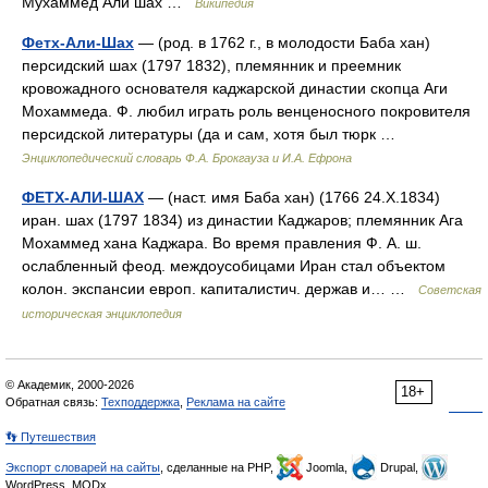
Мухаммед Али шах …
Википедия
Фетх-Али-Шах
— (род. в 1762 г., в молодости Баба хан)
персидский шах (1797 1832), племянник и преемник
кровожадного основателя каджарской династии скопца Аги
Мохаммеда. Ф. любил играть роль венценосного покровителя
персидской литературы (да и сам, хотя был тюрк …
Энциклопедический словарь Ф.А. Брокгауза и И.А. Ефрона
ФЕТХ-АЛИ-ШАХ
— (наст. имя Баба хан) (1766 24.Х.1834)
иран. шах (1797 1834) из династии Каджаров; племянник Ага
Мохаммед хана Каджара. Во время правления Ф. А. ш.
ослабленный феод. междоусобицами Иран стал объектом
колон. экспансии европ. капиталистич. держав и… …
Советская
историческая энциклопедия
© Академик, 2000-2026
18+
Обратная связь:
Техподдержка
,
Реклама на сайте
👣 Путешествия
Экспорт словарей на сайты
, сделанные на PHP,
Joomla,
Drupal,
WordPress, MODx.