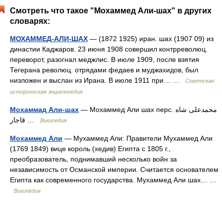
Смотреть что такое "Мохаммед Али-шах" в других
словарях:
МОХАММЕД-АЛИ-ШАХ
— (1872 1925) иран. шах (1907 09) из
династии Каджаров. 23 июня 1908 совершил контрреволюц.
переворот, разогнал меджлис. В июле 1909, после взятия
Тегерана революц. отрядами федаев и муджахидов, был
низложен и выслан из Ирана. В июле 1911 при… …
Советская
историческая энциклопедия
Мохаммад Али-шах
— Мохаммед Али шах перс. محمدعلی شاه
قاجار‎ …
Википедия
Мохаммед Али
— Мухаммед Али: Правители Мухаммед Али
(1769 1849) вице король (хедив) Египта с 1805 г.,
преобразователь, поднимавший несколько войн за
независимость от Османской империи. Считается основателем
Египта как современного государства. Мухаммед Али шах… …
Википедия