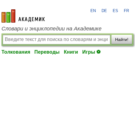
EN
DE
ES
FR
academic.ru
Словари и энциклопедии на Академике
Найти!
Толкования
Переводы
Книги
Игры ⚽