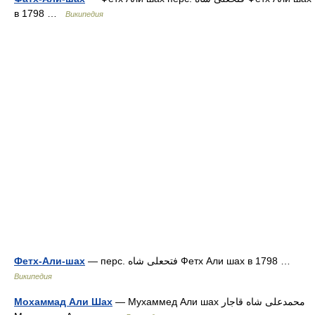
в 1798 …
Википедия
Фетх-Али-шах
— перс. فتحعلی شاه Фетх Али шах в 1798 …
Википедия
Мохаммад Али Шах
— Мухаммед Али шах محمدعلی شاه قاجار