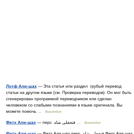
Лотф Али-шах
— Эта статья или раздел грубый перевод
статьи на другом языке (см. Проверка переводов). Он мог быть
сгенерирован программой переводчиком или сделан
человеком со слабыми познаниями в языке оригинала. Вы
можете помочь …
Википедия
Фетх Али-шах
— перс. فتحعلی شاه‎ …
Википедия
Фатх-Али-шах
— Фетх Али шах перс. فتحعلی شاه Фетх Али шах