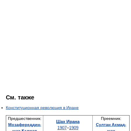
См. также
Конституционная революция в Иране
Предшественник:
Преемник:
Шах Ирана
Мозафереддин-
Султан Ахмад-
1907
–
1909
шах Каджар
шах