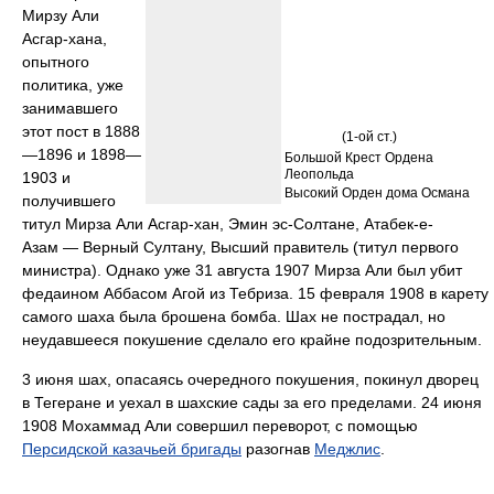
Мирзу Али
Асгар-хана,
опытного
политика, уже
занимавшего
этот пост в 1888
(1-ой ст.)
—1896 и 1898—
Большой Крест Ордена
Леопольда
1903 и
Высокий Орден дома Османа
получившего
титул Мирза Али Асгар-хан, Эмин эс-Солтане, Атабек-е-
Азам — Верный Султану, Высший правитель (титул первого
министра). Однако уже 31 августа 1907 Мирза Али был убит
федаином Аббасом Агой из Тебриза. 15 февраля 1908 в карету
самого шаха была брошена бомба. Шах не пострадал, но
неудавшееся покушение сделало его крайне подозрительным.
3 июня шах, опасаясь очередного покушения, покинул дворец
в Тегеране и уехал в шахские сады за его пределами. 24 июня
1908 Мохаммад Али совершил переворот, с помощью
Персидской казачьей бригады
разогнав
Меджлис
.