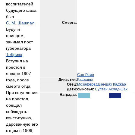
воспитателей
будущего шаха
был
С. М. Шашпал
.
Смерть:
Будучи
принцем,
занимал пост
губернатора
Тебриза
.
Вступил на
престол в
январе 1907
Сан-Ремо
года, после
Династия:
Каджары
Отец:
Мозафереддин-шах Каджар
смерти отца.
Дети:
сыновья:
Султан Ахмад-шах
При вступлении
Награды:
на престол
обещал
соблюдать
конституцию,
дарованную его
отцом в 1906,