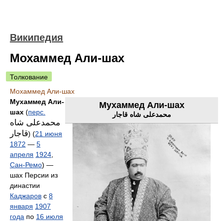
Википедия
Мохаммед Али-шах
Толкование
Мохаммед Али-шах
Мухаммед Али-
Мухаммед Али-шах
шах
(
перс.
محمدعلی شاه قاجار
محمدعلی شاه
قاجار
)‎ (
21 июня
1872
—
5
апреля
1924
,
Сан-Ремо
) —
шах Персии из
династии
Каджаров
с
8
января
1907
года
по
16 июля