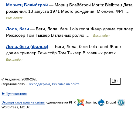
Моритц Бляйбтрой
— Мориц Блайбтрой Moritz Bleibtreu Дата
рождения: 13 августа 1971 Место рождения: Мюнхен, ФРГ …
Википедия
Лола, беги
— Беги, Лола, беги Lola rennt Жанр драма триллер
Режиссёр Том Тыквер В главных ролях …
Википедия
Лола, беги (фильм)
— Беги, Лола, беги Lola rennt Жанр
драма триллер Режиссёр Том Тыквер В главных ролях …
Википедия
© Академик, 2000-2026
18+
Обратная связь:
Техподдержка
,
Реклама на сайте
👣 Путешествия
Экспорт словарей на сайты
, сделанные на PHP,
Joomla,
Drupal,
WordPress, MODx.