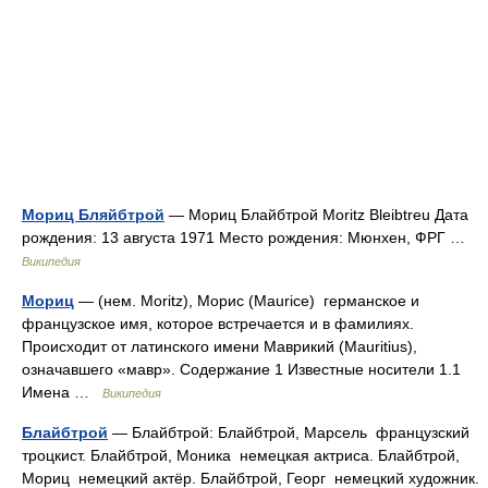
Мориц Бляйбтрой
— Мориц Блайбтрой Moritz Bleibtreu Дата
рождения: 13 августа 1971 Место рождения: Мюнхен, ФРГ …
Википедия
Мориц
— (нем. Moritz), Морис (Maurice) германское и
французское имя, которое встречается и в фамилиях.
Происходит от латинского имени Маврикий (Mauritius),
означавшего «мавр». Содержание 1 Известные носители 1.1
Имена …
Википедия
Блайбтрой
— Блайбтрой: Блайбтрой, Марсель французский
троцкист. Блайбтрой, Моника немецкая актриса. Блайбтрой,
Мориц немецкий актёр. Блайбтрой, Георг немецкий художник.