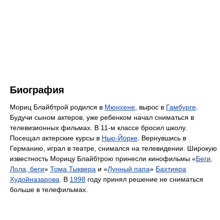
Биография
Мориц Блайбтрой родился в
Мюнхене
, вырос в
Гамбурге
.
Будучи сыном актеров, уже ребенком начал сниматься в
телевизионных фильмах. В 11-м классе бросил школу.
Посещал актерские курсы в
Нью-Йорке
. Вернувшись в
Германию, играл в театре, снимался на телевидении. Широкую
известность Морицу Блайбтрою принесли кинофильмы «
Беги,
Лола, беги
»
Тома Тыквера
и «
Лунный папа
»
Бахтияра
Худойназарова
. В
1998
году принял решение не сниматься
больше в телефильмах.