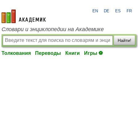
EN
DE
ES
FR
academic.ru
Словари и энциклопедии на Академике
Найти!
Толкования
Переводы
Книги
Игры ⚽