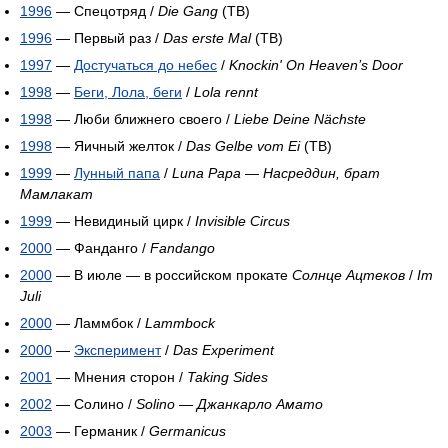
1996
— Спецотряд /
Die Gang
(ТВ)
1996
— Первый раз /
Das erste Mal
(ТВ)
1997
—
Достучаться до небес
/
Knockin' On Heaven’s Door
1998
—
Беги, Лола, беги
/
Lola rennt
1998
— Люби ближнего своего /
Liebe Deine Nächste
1998
— Яичный желток /
Das Gelbe vom Ei
(ТВ)
1999
—
Лунный папа
/
Luna Papa
—
Насреддин, брат
Мамлакат
1999
— Невидиный цирк /
Invisible Circus
2000
— Фанданго /
Fandango
2000
— В июле — в российском прокате
Солнце Ацтеков
/
Im
Juli
2000
— Ламмбок /
Lammbock
2000
—
Эксперимент
/
Das Experiment
2001
— Мнения сторон /
Taking Sides
2002
— Солино /
Solino
—
Джанкарло Амато
2003
— Германик /
Germanicus