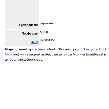
Германия
Гражданство:
Актёр
Профессия:
ID 0001953
IMDb
:
Мориц Блайбтрой
(
нем.
Moritz Bleibtreu
, род.
13 августа
1971
,
Мюнхен
) — немецкий актёр, сын актрисы Моники Блайбтрой и
актёра Ганса Бреннера.