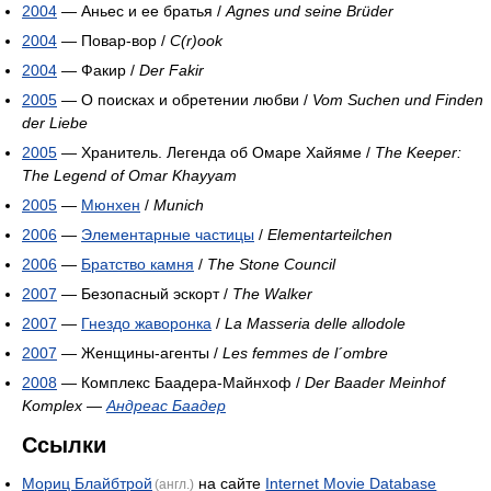
2004
— Аньес и ее братья /
Agnes und seine Brüder
2004
— Повар-вор /
C(r)ook
2004
— Факир /
Der Fakir
2005
— О поисках и обретении любви /
Vom Suchen und Finden
der Liebe
2005
— Хранитель. Легенда об Омаре Хайяме /
The Keeper:
The Legend of Omar Khayyam
2005
—
Мюнхен
/
Munich
2006
—
Элементарные частицы
/
Elementarteilchen
2006
—
Братство камня
/
The Stone Council
2007
— Безопасный эскорт /
The Walker
2007
—
Гнездо жаворонка
/
La Masseria delle allodole
2007
— Женщины-агенты /
Les femmes de l´ombre
2008
— Комплекс Баадера-Майнхоф /
Der Baader Meinhof
Komplex
—
Андреас Баадер
Ссылки
Мориц Блайбтрой
на сайте
Internet Movie Database
(англ.)