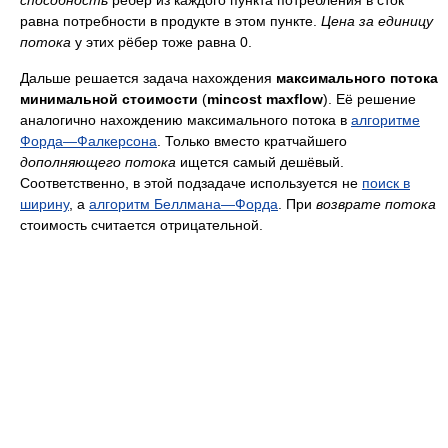
способность
рёбер из каждого пункта потребления в сток
равна потребности в продукте в этом пункте.
Цена за единицу
потока
у этих рёбер тоже равна 0.
Дальше решается задача нахождения
максимального потока
минимальной стоимости
(
mincost maxflow
). Её решение
аналогично нахождению максимального потока в
алгоритме
Форда—Фалкерсона
. Только вместо кратчайшего
дополняющего потока
ищется самый дешёвый.
Соответственно, в этой подзадаче используется не
поиск в
ширину
, а
алгоритм Беллмана—Форда
. При
возврате потока
стоимость считается отрицательной.