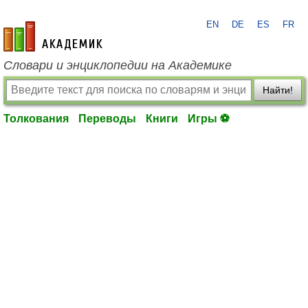
EN
DE
ES
FR
academic.ru
Словари и энциклопедии на Академике
Найти!
Толкования
Переводы
Книги
Игры ⚽