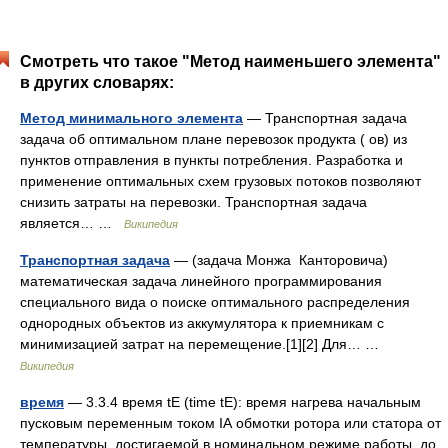
Смотреть что такое "Метод наименьшего элемента"
в других словарях:
Метод минимального элемента
— Транспортная задача
задача об оптимальном плане перевозок продукта ( ов) из
пунктов отправления в пункты потребления. Разработка и
применение оптимальных схем грузовых потоков позволяют
снизить затраты на перевозки. Транспортная задача
является… …
Википедия
Транспортная задача
— (задача Монжа Канторовича)
математическая задача линейного программирования
специального вида о поиске оптимального распределения
однородных объектов из аккумулятора к приемникам с
минимизацией затрат на перемещение.[1][2] Для… …
Википедия
время
— 3.3.4 время tE (time tE): время нагрева начальным
пусковым переменным током IА обмотки ротора или статора от
температуры, достигаемой в номинальном режиме работы, до