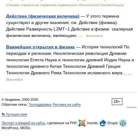
Словарь-справочник терминов нормативно-технической документации
Действие (физическая величина)
— У этого термина
существуют и другие значения, см. Действие (физика).
Действие Размерность L2MT−1 Действие в физике скалярная
физическая величина, являющаяс …
Википедия
Важнейшие открытия в физике
— История технологий По
периодам и регионам: Неолитическая революция Древние
технологии Египта Наука и технологии древней Индии Наука и
технологии древнего Китая Технологии Древней Греции
Технологии Древнего Рима Технологии исламского мира… …
Википедия
© Академик, 2000-2026
18+
Обратная связь:
Техподдержка
,
Реклама на сайте
👣 Путешествия
Экспорт словарей на сайты
, сделанные на PHP,
Joomla,
Drupal,
WordPress, MODx.