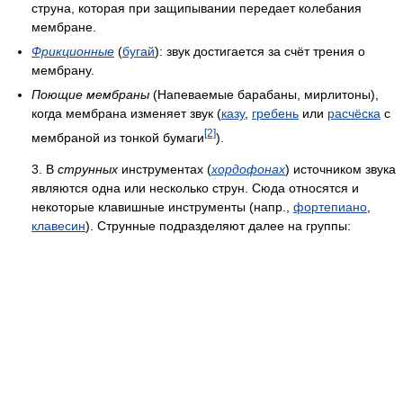
струна, которая при защипывании передает колебания
мембране.
Фрикционные
(
бугай
): звук достигается за счёт трения о
мембрану.
Поющие мембраны
(Напеваемые барабаны, мирлитоны),
когда мембрана изменяет звук (
казу
,
гребень
или
расчёска
с
[2]
мембраной из тонкой бумаги
).
3. В
струнных
инструментах (
хордофонах
) источником звука
являются одна или несколько струн. Сюда относятся и
некоторые клавишные инструменты (напр.,
фортепиано
,
клавесин
). Струнные подразделяют далее на группы: