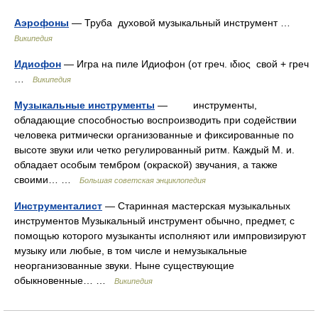
Аэрофоны
— Труба духовой музыкальный инструмент …
Википедия
Идиофон
— Игра на пиле Идиофон (от греч. ιδιος свой + греч
…
Википедия
Музыкальные инструменты
— инструменты,
обладающие способностью воспроизводить при содействии
человека ритмически организованные и фиксированные по
высоте звуки или четко регулированный ритм. Каждый М. и.
обладает особым тембром (окраской) звучания, а также
своими… …
Большая советская энциклопедия
Инструменталист
— Старинная мастерская музыкальных
инструментов Музыкальный инструмент обычно, предмет, с
помощью которого музыканты исполняют или импровизируют
музыку или любые, в том числе и немузыкальные
неорганизованные звуки. Ныне существующие
обыкновенные… …
Википедия