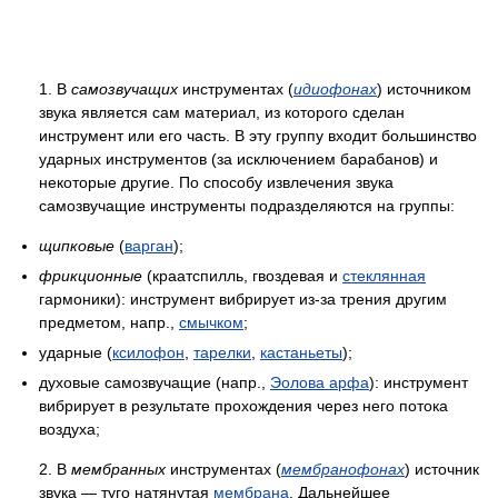
1. В
самозвучащих
инструментах (
идиофонах
) источником
звука является сам материал, из которого сделан
инструмент или его часть. В эту группу входит большинство
ударных инструментов (за исключением барабанов) и
некоторые другие. По способу извлечения звука
самозвучащие инструменты подразделяются на группы:
щипковые
(
варган
);
фрикционные
(краатспилль, гвоздевая и
стеклянная
гармоники): инструмент вибрирует из-за трения другим
предметом, напр.,
смычком
;
ударные (
ксилофон
,
тарелки
,
кастаньеты
);
духовые самозвучащие (напр.,
Эолова арфа
): инструмент
вибрирует в результате прохождения через него потока
воздуха;
2. В
мембранных
инструментах (
мембранофонах
) источник
звука — туго натянутая
мембрана
. Дальнейшее