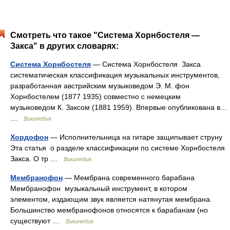
Смотреть что такое "Система Хорнбостеля —
Закса" в других словарях:
Система Хорнбостеля
— Система Хорнбостеля Закса
систематическая классификация музыкальных инструментов,
разработанная австрийским музыковедом Э. М. фон
Хорнбостелем (1877 1935) совместно с немецким
музыковедом К. Заксом (1881 1959). Впервые опубликована в…
…
Википедия
Хордофон
— Исполнительница на гитаре защипывает струну
Эта статья о разделе классификации по системе Хорнбостеля
Закса. О тр …
Википедия
Мембранофон
— Мембрана современного барабана
Мембранофон музыкальный инструмент, в котором
элементом, издающим звук является натянутая мембрана.
Большинство мембранофонов относятся к барабанам (но
существуют …
Википедия