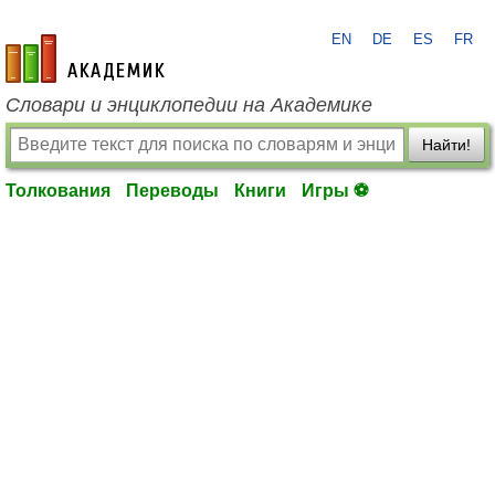
EN
DE
ES
FR
academic.ru
Словари и энциклопедии на Академике
Найти!
Толкования
Переводы
Книги
Игры ⚽