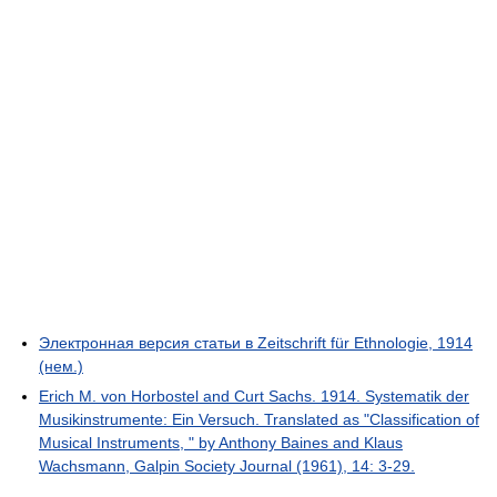
Электронная версия статьи в Zeitschrift für Ethnologie, 1914
(нем.)
Erich M. von Horbostel and Curt Sachs. 1914. Systematik der
Musikinstrumente: Ein Versuch. Translated as "Classification of
Musical Instruments, " by Anthony Baines and Klaus
Wachsmann, Galpin Society Journal (1961), 14: 3-29.