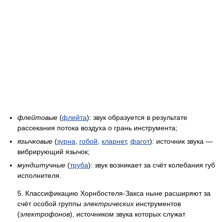
флейтовые
(
флейта
): звук образуется в результате
рассекания потока воздуха о грань инструмента;
язычковые
(
зурна
,
гобой
,
кларнет
,
фагот
): источник звука —
вибрирующий язычок;
мундштучные
(
труба
): звук возникает за счёт колебания губ
исполнителя.
5. Классификацию Хорнбостеля-Закса ныне расширяют за
счёт особой группы
электрических
инструментов
(
электрофонов
), источником звука которых служат