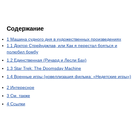
Содержание
1
Машина судного дня в художественных произведениях
1.1
Доктор Стрейнджлав, или Как я перестал бояться и
полюбил бомбу
1.2
Единственная (Ричард и Лесли Бах)
1.3
Star Trek: The Doomsday Machine
1.4
Военные игры (новеллизация фильма: «Недетские игры»)
2
Интересное
3
См. также
4
Ссылки