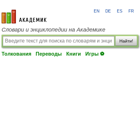
EN
DE
ES
FR
academic.ru
Словари и энциклопедии на Академике
Найти!
Толкования
Переводы
Книги
Игры ⚽