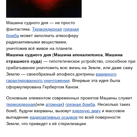
Машина судного дня — не просто
фантастика.
Термоядерная
грязная
бомба
может заполнить атмосферу
радиоактивными веществами,
уничтожив всё живое на планете.
Машина судного дня
(
Машина апокалипсиса
,
Машина
страшного суда
) — гипотетическое устройство, способное при
срабатывании уничтожить всю жизнь на Земле, или даже саму
Землю — cвоеобразный апофеоз доктрины
взаимного
гарантированного уничтожения
. Впервые эта идея была
сформулирована Гербертом Каном.
Основным элементом современных проектов Машины служит
термоядерная
(или
атомная
)
грязная бомба
. Несколько таких
бомб, будучи взорваны, вызовут
ядерную зиму
и массовое
выпадение
радиоактивных осадков
по всей поверхности
Земли, что приведет к её стерилизации.