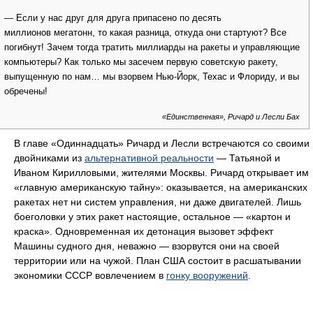
— Если у нас друг для друга припасено по десять
миллионов мегатонн, то какая разница, откуда они стартуют? Все
погибнут! Зачем тогда тратить миллиарды на ракеты и управляющие
компьютеры? Как только мы засечем первую советскую ракету,
выпущенную по нам… мы взорвем Нью-Йорк, Техас и Флориду, и вы
обречены!
«Единственная», Ричард и Лесли Бах
В главе «Одиннадцать» Ричард и Лесли встречаются со своими
двойниками из
альтернативной реальности
— Татьяной и
Иваном Кирилловыми, жителями Москвы. Ричард открывает им
«главную американскую тайну»: оказывается, на американских
ракетах нет ни систем управления, ни даже двигателей. Лишь
боеголовки у этих ракет настоящие, остальное — «картон и
краска». Одновременная их детонация вызовет эффект
Машины судного дня, неважно — взорвутся они на своей
территории или на чужой. План США состоит в расшатывании
экономики СССР вовлечением в
гонку вооружений
.