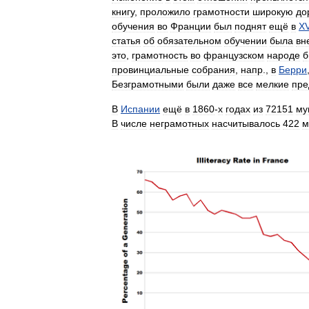
книгу
,
проложило
грамотности
широкую
до
обучения
во
Франции
был
поднят
ещё
в
XV
статья
об
обязательном
обучении
была
вн
это
,
грамотность
во
французском
народе
б
провинциальные
собрания
,
напр
.,
в
Берри
Безграмотными
были
даже
все
мелкие
пре
В
Испании
ещё
в
1860
-
х
годах
из
72151
му
В
числе
неграмотных
насчитывалось
422
м