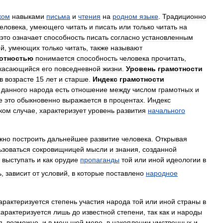
ком
навыками
письма
и
чтения
на
родном
языке
.
Традиционно
еловека
,
умеющего
читать
и
писать
или
только
читать
на
это
означает
способность
писать
согласно
установленным
ей
,
умеющих
только
читать
,
также
называют
отностью
понимается
способность
человека
прочитать
,
касающийся
его
повседневной
жизни
.
Уровень
грамотности
в
возрасте
15
лет
и
старше
.
Индекс
грамотности
)
данного
народа
есть
отношение
между
числом
грамотных
и
е
это
обыкновенно
выражается
в
процентах
.
Индекс
ком
случае
,
характеризует
уровень
развития
начального
жно
построить
дальнейшее
развитие
человека
.
Открывая
ьзоваться
сокровищницей
мысли
и
знания
,
созданной
выступать
и
как
орудие
пропаганды
той
или
иной
идеологии
в
ь
,
зависит
от
условий
,
в
которые
поставлено
народное
арактеризуется
степень
участия
народа
той
или
иной
страны
в
характеризуется
лишь
до
известной
степени
,
так
как
и
народы
я
,
возможно
,
и
в
меньшей
мере
,
в
накоплении
умственных
и