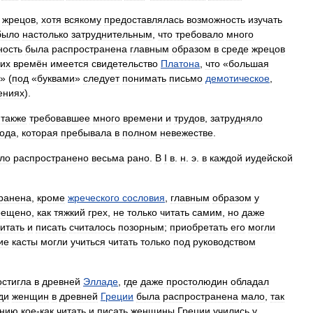
жрецов
,
хотя
всякому
предоставлялась
возможность
изучать
было
настолько
затруднительным
,
что
требовало
много
ность
была
распространена
главным
образом
в
среде
жрецов
их
времён
имеется
свидетельство
Платона
,
что
«
большая
» (
под
«
буквами
»
следует
понимать
письмо
демотическое
,
ениях
).
,
также
требовавшее
много
времени
и
трудов
,
затрудняло
ода
,
которая
пребывала
в
полном
невежестве
.
ло
распространено
весьма
рано
.
В
I
в
.
н
.
э
.
в
каждой
иудейской
ранена
,
кроме
жреческого
сословия
,
главным
образом
у
рещено
,
как
тяжкий
грех
,
не
только
читать
самим
,
но
даже
итать
и
писать
считалось
позорным
;
приобретать
его
могли
ие
касты
могли
учиться
читать
только
под
руководством
остигла
в
древней
Элладе
,
где
даже
простолюдин
обладал
ди
женщин
в
древней
Греции
была
распространена
мало
,
так
нию
кое
-
как
читать
и
писать
женщины
Греции
учились
у