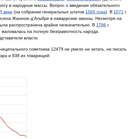
рогу
в
народные
массы
.
Вопрос
о
введении
обязательного
I
веке
(
на
собрании
генеральных
штатов
1560
года
).
В
1571
г
.
есена
Жанною
д
’
Альбре
в
наваррские
законы
.
Несмотря
на
ыла
распространена
крайне
незначительно
.
В
1786
г
.
,
жаловалась
на
полную
безграмотность
народа
.
дставители
власти
.
ниципального
советника
12479
не
умело
ни
читать
,
ни
писать
.
эра
и
938
их
товарищей
.