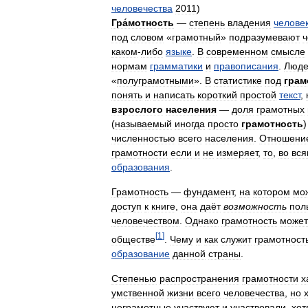
человечества
2011
)
Гра́мотность
—
степень
владения
челове
под
словом
«
грамотный
»
подразумевают
ч
каком
-
либо
языке
.
В
современном
смысле
нормам
грамматики
и
правописания
.
Люд
«
полуграмотными
».
В
статистике
под
грам
понять
и
написать
короткий
простой
текст
,
взрослого
населения
—
доля
грамотных
(
называемый
иногда
просто
грамотность
численностью
всего
населения
.
Отношени
грамотности
если
и
не
измеряет
,
то
,
во
вся
образования
.
Грамотность
—
фундамент
,
на
котором
мо
доступ
к
книге
,
она
даёт
возможность
пол
человечеством
.
Однако
грамотность
может
[
1
]
обществе
.
Чему
и
как
служит
грамотност
образование
данной
страны
.
Степенью
распространения
грамотности
х
умственной
жизни
всего
человечества
,
но
неграмотные
участвуют
и
участвовали
,
хот