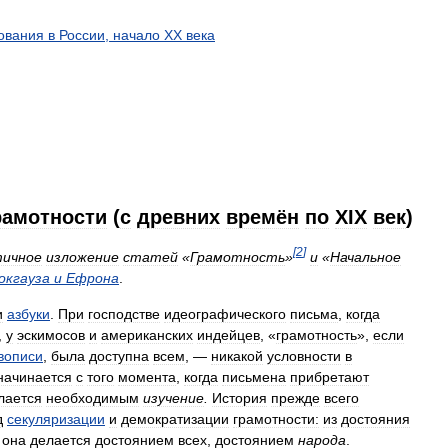
ования
в
России
,
начало
XX
века
рамотности
(
с
древних
времён
по
XIX
век
)
[
2
]
тичное
изложение
статей
«
Грамотность
»
и
«
Начальное
окгауза
и
Ефрона
.
и
азбуки
.
При
господстве
идеографического
письма
,
когда
,
у
эскимосов
и
американских
индейцев
, «
грамотность
»,
если
вописи
,
была
доступна
всем
, —
никакой
условности
в
начинается
с
того
момента
,
когда
письмена
прибретают
лается
необходимым
изучение
.
История
прежде
всего
д
секуляризации
и
демократизации
грамотности:
из
достояния
,
она
делается
достоянием
всех
,
достоянием
народа
.