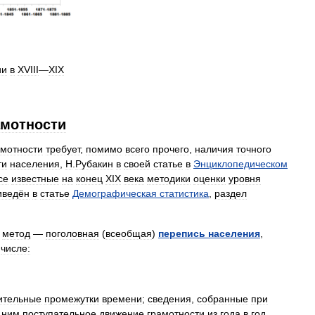
ии
в
XVIII
—
XIX
амотности
амотности
требует
,
помимо
всего
прочего
,
наличия
точного
ти
населения
,
Н
.
Рубакин
в
своей
статье
в
Энциклопедическом
се
известные
на
конец
XIX
века
методики
оценки
уровня
иведён
в
статье
Демографическая
статистика
,
раздел
метод
—
поголовная
(
всеобщая
)
перепись
населения
,
числе:
ительные
промежутки
времени
;
сведения
,
собранные
при
ним
поступательное
движение
грамотности
из
года
в
год