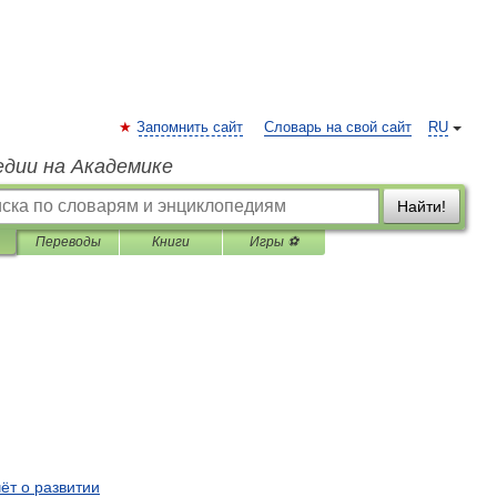
Запомнить сайт
Словарь на свой сайт
RU
едии на Академике
Найти!
Переводы
Книги
Игры ⚽
чёт
о
развитии