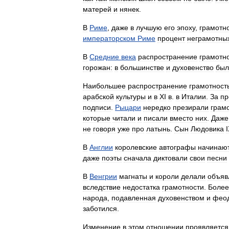
матерей
и
нянек
.
В
Риме
,
даже
в
лучшую
его
эпоху
,
грамотн
императорском
Риме
процент
неграмотны
В
Средние
века
распространение
грамотн
горожан:
в
большинстве
и
духовенство
был
Наибольшее
распространение
грамотност
арабской
культуры
и
в
XI
в
.
в
Италии
.
За
пр
подписи
.
Рыцари
нередко
презирали
грамо
которые
читали
и
писали
вместо
них
.
Даже
не
говоря
уже
про
латынь
.
Сын
Людовика
В
Англии
королевские
автографы
начинаю
даже
поэты
сначала
диктовали
свои
песни
В
Венгрии
магнаты
и
короли
делали
объяв
вследствие
недостатка
грамотности
.
Более
народа
,
подавленная
духовенством
и
фео
заботился
.
Изменение
в
этом
отношении
проявляется