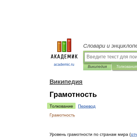
Словари и энциклоп
academic.ru
Википедия
Толкования
Википедия
Грамотность
Толкование
Перевод
Грамотность
Уровень
грамотности
по
странам
мира
(
от