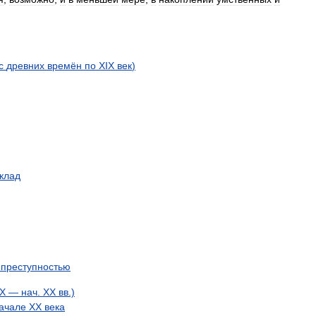
с
древних
времён
по
XIX
век
)
клад
преступностью
IX
—
нач
.
XX
вв
.)
ачале
XX
века