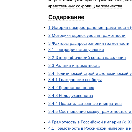
нравственных
сокровищ
человечества
.
Содержание
1
История
распространения
грамотности
(
2
Методики
оценок
уровня
грамотности
3
Факторы
распространения
грамотности
3
.
1
Географические
условия
3
.
2
Этнографический
состав
населения
3
.
3
Религия
и
грамотность
3
.
4
Политический
строй
и
экономический
у
3
.
4
.
1
Гражданские
свободы
3
.
4
.
2
Крепостное
право
3
.
4
.
3
Роль
духовенства
3
.
4
.
4
Правительственные
инициативы
3
.
4
.
5
Соотношение
между
грамотностью
и
4
Грамотность
в
Российской
империи
(
к
.
X
4
.
1
Грамотность
в
Российской
империи
в
н