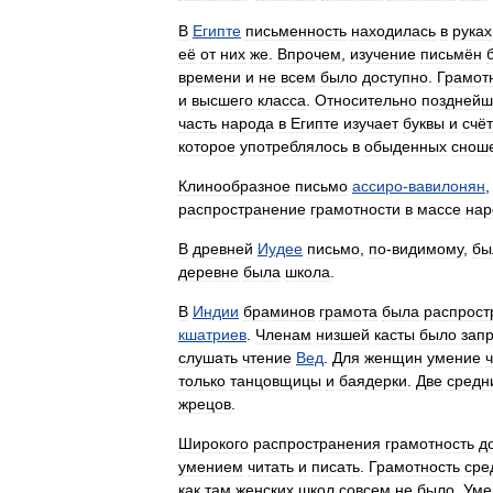
В
Египте
письменность
находилась
в
руках
её
от
них
же
.
Впрочем
,
изучение
письмён
времени
и
не
всем
было
доступно
.
Грамот
и
высшего
класса
.
Относительно
позднейш
часть
народа
в
Египте
изучает
буквы
и
счёт
которое
употреблялось
в
обыденных
снош
Клинообразное
письмо
ассиро
-
вавилонян
распространение
грамотности
в
массе
нар
В
древней
Иудее
письмо
,
по
-
видимому
,
бы
деревне
была
школа
.
В
Индии
браминов
грамота
была
распрост
кшатриев
.
Членам
низшей
касты
было
зап
слушать
чтение
Вед
.
Для
женщин
умение
ч
только
танцовщицы
и
баядерки
.
Две
средн
жрецов
.
Широкого
распространения
грамотность
д
умением
читать
и
писать
.
Грамотность
сре
как
там
женских
школ
совсем
не
было
.
Уме