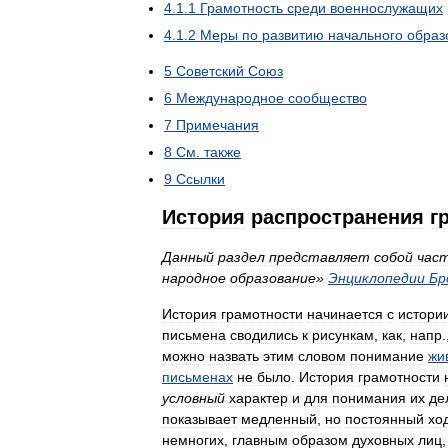
4
.
1
.
1
Грамотность
среди
военнослужащих
4
.
1
.
2
Меры
по
развитию
начального
образ
5
Советский
Союз
6
Международное
сообщество
7
Примечания
8
См
.
также
9
Ссылки
История
распространения
г
Данный
раздел
представляет
собой
час
народное
образование
»
Энциклопедии
Бр
История
грамотности
начинается
с
истори
письмена
сводились
к
рисункам
,
как
,
напр
.
можно
назвать
этим
словом
понимание
жи
письменах
не
было
.
История
грамотности
условный
характер
и
для
понимания
их
де
показывает
медленный
,
но
постоянный
хо
немногих
,
главным
образом
духовных
лиц