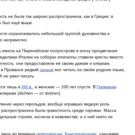
ость
не
была
так
широко
распространена
,
как
в
Греции
;
в
х
был
ещё
выше
.
ости
ограничивалось
небольшой
группой
духовенства
и
о
неграмотно
.
ь
имела
на
Пиренейском
полуострове
в
эпоху
процветания
еделами
Италии
на
соборах
епископы
ставили
кресты
вместо
тность:
они
предоставляли
её
своим
дамам
и
клеркам
,
в
Провансе
редкий
сеньор
мог
читать
на
своём
родном
языке
,
IX
не
умел
писать
.
тся
лишь
в
XIII
в
.
,
а
женские
—
100
лет
спустя
.
В
Германии
клеркам
(
dichten
—
от
dictiren
).
ления
через
герольдов
,
вообще
игравших
видную
роль
распространена
была
грамотность
среди
горожан
.
Масса
дальным
строем
,
коснела
в
невежестве
,
и
о
ней
никто
не
лишь
во
времена
реформации
.
Книгопечатание
,
удешевив