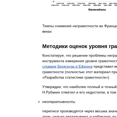
Темпы
снижения
неграмотности
во
Франц
веках
Методики
оценок
уровня
гр
Констатируя
,
что
решение
проблемы
негр
инструмента
измерения
уровня
грамотнос
словаре
Брокгауза
и
Ефрона
представил
в
грамотности
(
полностью
этот
материал
пр
«
Разработка
статистики
грамотности
»).
Утверждая
,
что
наиболее
полный
и
точный
Н
.
Рубакин
отметил
и
его
недостатки
,
в
том
неоперативность
:
переписи
производятся
через
весьма
знач
этом
,
сильно
запаздывают
,
и
наблюдать
по