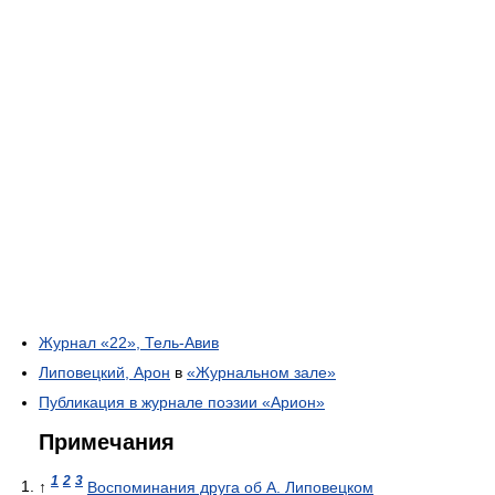
Журнал «22», Тель-Авив
Липовецкий, Арон
в
«Журнальном зале»
Публикация в журнале поэзии «Арион»
Примечания
1
2
3
↑
Воспоминания друга об А. Липовецком