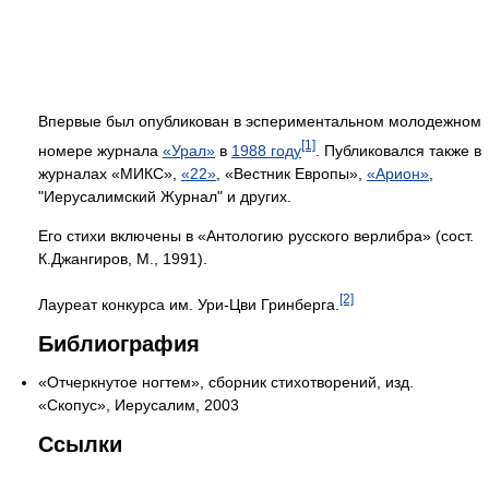
Впервые был опубликован в эспериментальном молодежном
[1]
номере журнала
«Урал»
в
1988 году
. Публиковался также в
журналах «МИКС»,
«22»
, «Вестник Европы»,
«Арион»
,
"Иерусалимский Журнал" и других.
Его стихи включены в «Антологию русского верлибра» (сост.
К.Джангиров, М., 1991).
[2]
Лауреат конкурса им. Ури-Цви Гринберга.
Библиография
«Отчеркнутое ногтем», сборник стихотворений, изд.
«Скопус», Иерусалим, 2003
Ссылки