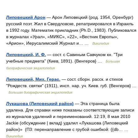
Липовецкий Арон
— Арон Липовецкий (род. 1954, Оренбург)
русский поэт. Жил в Свердловске, репатриировался в Израиль
в 1992 году. Математик прикладник (Ph.D., 1983). Публиковался
в журналах «Урал», «МИКС», «22», «Вестник Европы»,
«Арион», Иерусалимский Журнал и… …
Википедия
Липовецкий, И. Ф.
— сост. с Савиным Савчуком кн. "Три
учебные предмета" (Киев, 1891). {Венгеров} …
Большая
биографическая энциклопедия
Липовецкий, Мих. Герас.
— сост. сборн. расск. и стихов
"Рождеств. святки" (1911), инсп. нар. уч. Киев. губ. {Венгеров} …
Большая биографическая энциклопедия
Лукашова (Липовецкий район)
— Эта страница была
удалена. Для справки ниже показаны соответствующие записи
из журналов удалений и переименований. 12:19, 8 мая 2010
Jackie (обсуждение | вклад) удалил «Лукашова (Липовецкий
район)» ‎ (П3: перенаправление с грубой ошибкой: {{db… …
Википедия