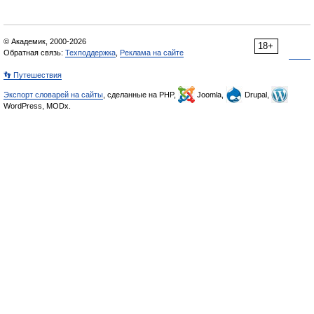
© Академик, 2000-2026
18+
Обратная связь:
Техподдержка
,
Реклама на сайте
👣 Путешествия
Экспорт словарей на сайты
, сделанные на PHP,
Joomla,
Drupal,
WordPress, MODx.