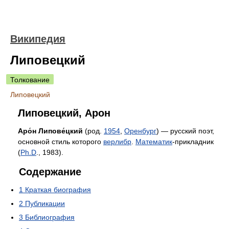
Википедия
Липовецкий
Толкование
Липовецкий
Липовецкий, Арон
Аро́н Липове́цкий
(род.
1954
,
Оренбург
) — русский поэт,
основной стиль которого
верлибр
.
Математик
-прикладник
(
Ph.D
., 1983).
Содержание
1
Краткая биография
2
Публикации
3
Библиография