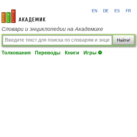
EN
DE
ES
FR
academic.ru
Словари и энциклопедии на Академике
Найти!
Толкования
Переводы
Книги
Игры ⚽