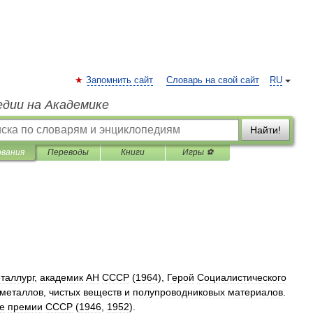
Запомнить сайт
Словарь на свой сайт
RU
едии на Академике
Найти!
ования
Переводы
Книги
Игры ⚽
таллург
,
академик
АН
СССР
(
1964
),
Герой
Социалистического
металлов
,
чистых
веществ
и
полупроводниковых
материалов
.
е
премии
СССР
(
1946
,
1952
).