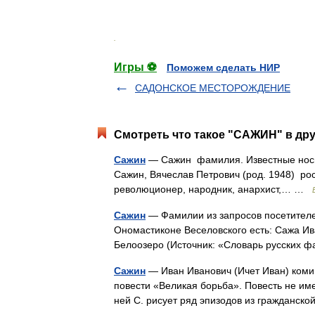
.
Игры ⚽
Поможем сделать НИР
САДОНСКОЕ МЕСТОРОЖДЕНИЕ
Смотреть что такое "САЖИН" в дру
Сажин
— Сажин фамилия. Известные носит
Сажин, Вячеслав Петрович (род. 1948) ро
революционер, народник, анархист,… …
Сажин
— Фамилии из запросов посетителе
Ономастиконе Веселовского есть: Сажа Иван
Белоозеро (Источник: «Словарь русских
Сажин
— Иван Иванович (Ичет Иван) коми 
повести «Великая борьба». Повесть не им
ней С. рисует ряд эпизодов из гражданс