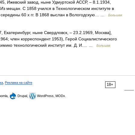
45, Ижевский завод, ныне Удмуртской АССР, ‒ 8.1.1934,
Из мещан. С 1858 учился в Технологическом институте в
 середины 60 х гг. В 1868 выслан в Вологодскую… …
Большая
7, Екатеринбург, ныне Свердловск, ‒ 23.2.1969, Москва],
1964; член корреспондент 1953), Герой Социалистического
 химико технологический институт им. Д. И.… …
Большая
ка
,
Реклама на сайте
18+
omla,
Drupal,
WordPress, MODx.