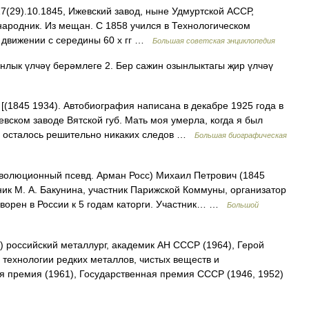
9).10.1845, Ижевский завод, ныне Удмуртской АССР,
народник. Из мещан. С 1858 учился в Технологическом
м движении с середины 60 х гг …
Большая советская энциклопедия
ынлык үлчәү берәмлеге 2. Бер сажин озынлыктагы җир үлчәү
[(1845 1934). Автобиография написана в декабре 1925 года в
жевском заводе Вятской губ. Мать моя умерла, когда я был
не осталось решительно никаких следов …
Большая биографическая
люционный псевд. Арман Росс) Михаил Петрович (1845
к М. А. Бакунина, участник Парижской Коммуны, организатор
оворен в России к 5 годам каторги. Участник… …
Большой
 российский металлург, академик АН СССР (1964), Герой
 технологии редких металлов, чистых веществ и
я премия (1961), Государственная премия СССР (1946, 1952)