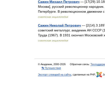
Сажин Михаил Петрович
— [17(29).10.18
Москва], русский революционер народник. 
Петербурге. В революционном движении с
советская энциклопедия
Сажин Николай Петрович
— [2(14).3.189
советский металлург, академик АН СССР (
Труда (1967). В 1931 окончил Московский
советская энциклопедия
© Академик, 2000-2026
Обратная связь:
Техподдерж
👣 Путешествия
Экспорт словарей на сайты
, сделанные на PHP,
Jo