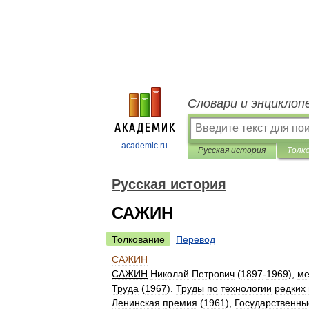
Словари и энциклоп
academic.ru
Русская история
Толк
Русская история
САЖИН
Толкование
Перевод
САЖИН
САЖИН
Николай
Петрович
(
1897
-
1969
),
ме
Труда
(
1967
).
Труды
по
технологии
редких
Ленинская
премия
(
1961
),
Государственны