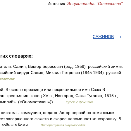
Источник:
Энциклопедия
"
Отечество
"
САЖИНОВ
гих словарях:
ели: Сажин, Виктор Борисович (род. 1959) российский химик
ссийский хирург Сажин, Михаил Петрович (1845 1934) русский
Википедия
й. В основе прозвище или некрестильное имя Сажа.В
, крестьянин, конец XV в., Новгород; Сажа Туганин, 1515 г.,
 фамилий». («Ономастикон»))… …
Русские фамилии
писатель, коммунист, педагог. Автор первой на коми языке
еет завершенного сюжета и скорее напоминает кинохронику. В
кой войны в Коми… …
Литературная энциклопедия