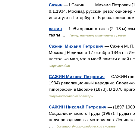
Сажин
— I Сажин Михаил Петрович [17(2
8.1.1934, Москва], русский революционер 
институте в Петербурге. В революционно
сажин
— 1. Өч аршынга тигез (2. 13 м) оз
таягы …
Татар теленең аңлатмалы сүзлеге
Сажин, Михаил Петрович
— Сажин М. П. 
Москве.] Родился я 17 октября 1845 г. в И
настолько мал, что в моей памяти о ней 
энциклопедия
САЖИН Михаил Петрович
— САЖИН (рево
1934) революционный народник. Сподвижни
типографии в Цюрихе (1873). В 1878 приг
Энциклопедический словарь
САЖИН Николай Петрович
— (1897 1969)
Социалистического Труда (1967). Труды по
полупроводниковых материалов. Ленинска
…
Большой Энциклопедический словарь