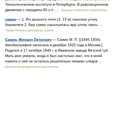
Технологическом институте в Петербурге. В революционном
движении с середины 60 х гг …
Большая советская энциклопедия
сажин
— 1. Өч аршынга тигез (2. 13 м) озынлык үлчәү
берәмлеге 2. Бер сажин озынлыктагы җир үлчәү таягы …
Татар теленең аңлатмалы сүзлеге
Сажин, Михаил Петрович
— Сажин М. П. [(1845 1934).
Автобиография написана в декабре 1925 года в Москве.]
Родился я 17 октября 1845 г. в Ижевском заводе Вятской губ.
Мать моя умерла, когда я был настолько мал, что в моей
памяти о ней не осталось решительно никаких следов …
Большая биографическая энциклопедия