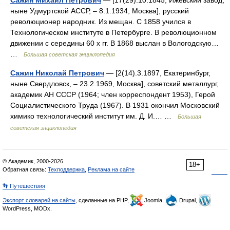
Сажин Михаил Петрович
— [17(29).10.1845, Ижевский завод,
ныне Удмуртской АССР, ‒ 8.1.1934, Москва], русский
революционер народник. Из мещан. С 1858 учился в
Технологическом институте в Петербурге. В революционном
движении с середины 60 х гг. В 1868 выслан в Вологодскую…
…
Большая советская энциклопедия
Сажин Николай Петрович
— [2(14).3.1897, Екатеринбург,
ныне Свердловск, ‒ 23.2.1969, Москва], советский металлург,
академик АН СССР (1964; член корреспондент 1953), Герой
Социалистического Труда (1967). В 1931 окончил Московский
химико технологический институт им. Д. И.… …
Большая
советская энциклопедия
© Академик, 2000-2026
18+
Обратная связь:
Техподдержка
,
Реклама на сайте
👣 Путешествия
Экспорт словарей на сайты
, сделанные на PHP,
Joomla,
Drupal,
WordPress, MODx.