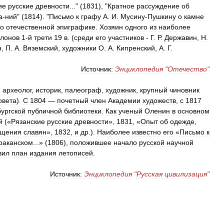
ие
русские
древности
..." (
1831
), "
Кратное
рассуждение
об
а
-
ний
" (
1814
). "
Письмо
к
графу
А
.
И
.
Мусину
-
Пушкину
о
камне
ло
отечественной
эпиграфике
.
Хозяин
одного
из
наиболее
алонов
1
-
й
трети
19
в
. (
среди
его
участников
-
Г
.
Р
.
Державин
,
Н
.
н
,
П
.
А
.
Вяземский
,
художники
О
.
А
.
Кипренский
,
А
.
Г
.
Источник:
Энциклопедия
"
Отечество
"
й
археолог
,
историк
,
палеограф
,
художник
,
крупный
чиновник
овета
).
С
1804
—
почетный
член
Академии
художеств
,
с
1817
ургской
публичной
библиотеки
.
Как
ученый
Оленин
в
основном
й
(«
Рязанские
русские
древности
»,
1831
, «
Опыт
об
одежде
,
ещения
славян
»,
1832
,
и
др
.).
Наиболее
известно
его
«
Письмо
к
раканском
...» (
1806
),
положившее
начало
русской
научной
вил
план
издания
летописей
.
Источник:
Энциклопедия
"
Русская
цивилизация
"