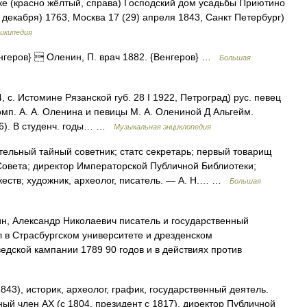
 (красно жёлтый, справа) Господский дом усадьбы Приютино
декабря) 1763, Москва 17 (29) апреля 1843, Санкт Петербург)
икипедия
нгеров}  Оленин, П. врач 1882. {Венгеров} …
Большая
 Истомине Рязанской губ. 28 I 1922, Петроград) рус. певец
мп. А. А. Оленина и певицы М. А. Олениной Д Альгейм.
96). В студенч. годы… …
Музыкальная энциклопедия
ельный тайный советник; статс секретарь; первый товарищ
Совета; директор Императорской Публичной Библиотеки;
еств; художник, археолог, писатель. ― А. Н.… …
Большая
, Александр Николаевич писатель и государственный
л в Страсбургском университете и дрезденском
едской кампании 1789 90 годов и в действиях против
3), историк, археолог, график, государственный деятель.
ный член АХ (с 1804, президент с 1817), директор Публичной