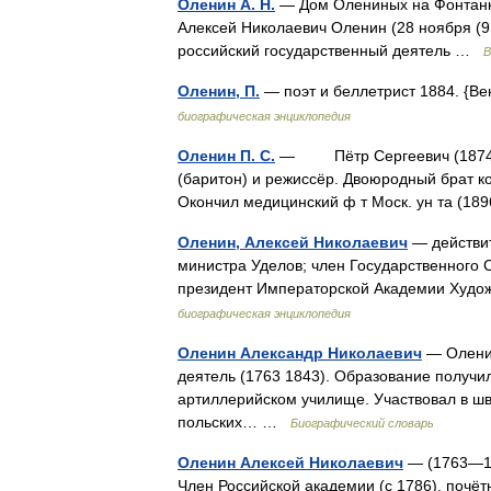
Оленин А. Н.
— Дом Олениных на Фонтанке
Алексей Николаевич Оленин (28 ноября (9 
российский государственный деятель …
В
Оленин, П.
— поэт и беллетрист 1884. {Ве
биографическая энциклопедия
Оленин П. С.
— Пётр Сергеевич (1874, с.
(баритон) и режиссёр. Двоюродный брат ко
Окончил медицинский ф т Моск. ун та (18
Оленин, Алексей Николаевич
— действит
министра Уделов; член Государственного 
президент Императорской Академии Худож
биографическая энциклопедия
Оленин Александр Николаевич
— Оленин
деятель (1763 1843). Образование получи
артиллерийском училище. Участвовал в шв
польских… …
Биографический словарь
Оленин Алексей Николаевич
— (1763—184
Член Российской академии (с 1786), почёт