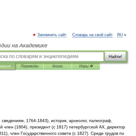
Запомнить сайт
Словарь на свой сайт
RU
едии на Академике
Найти!
ования
Переводы
Книги
Игры ⚽
.
сведениям
,
1764
-
1843
),
историк
,
археолог
,
палеограф
,
ый
член
(
1804
),
президент
(
с
1817
)
петербургской
АХ
,
директор
811
),
член
Государственного
совета
(
с
1827
).
Среди
трудов
по