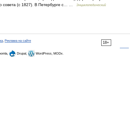
го совета (с 1827). В Петербурге с… …
Энциклопедический
ка
,
Реклама на сайте
18+
omla,
Drupal,
WordPress, MODx.