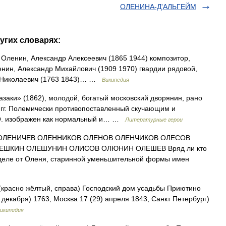
ОЛЕНИНА-Д'АЛЬГЕЙМ
угих словарях:
Оленин, Александр Алексеевич (1865 1944) композитор,
нин, Александр Михайлович (1909 1970) гвардии рядовой,
й Николаевич (1763 1843)… …
Википедия
азаки» (1862), молодой, богатый московский дворянин, рано
 гг. Полемически противопоставленный скучающим и
 О. изображен как нормальный и… …
Литературные герои
ОЛЕНИЧЕВ ОЛЕННИКОВ ОЛЕНОВ ОЛЕНЧИКОВ ОЛЕСОВ
ШКИН ОЛЕШУНИН ОЛИСОВ ОЛЮНИН ОЛЕШЕВ Вряд ли кто
 деле от Оленя, старинной уменьшительной формы имен
красно жёлтый, справа) Господский дом усадьбы Приютино
декабря) 1763, Москва 17 (29) апреля 1843, Санкт Петербург)
икипедия