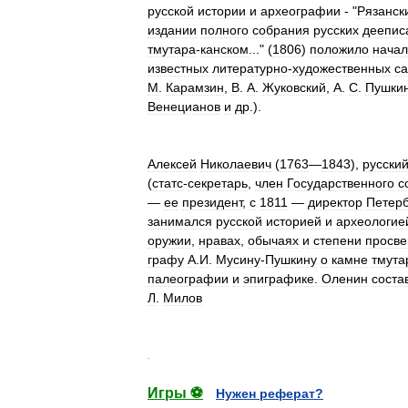
русской
истории
и
археографии
- "
Рязанск
издании
полного
собрания
русских
деепис
тмутара
-
канском
..." (
1806
)
положило
нача
известных
литературно
-
художественных
с
М
.
Карамзин
,
В
.
А
.
Жуковский
,
А
.
С
.
Пушки
Венецианов
и
др
.).
Алексей
Николаевич
(
1763
—
1843
),
русски
(
статс
-
секретарь
,
член
Государственного
с
—
ее
президент
,
с
1811
—
директор
Петерб
занимался
русской
историей
и
археологие
оружии
,
нравах
,
обычаях
и
степени
просв
графу
А
.
И
.
Мусину
-
Пушкину
о
камне
тмута
палеографии
и
эпиграфике
.
Оленин
соста
Л
.
Милов
.
Игры ⚽
Нужен реферат?