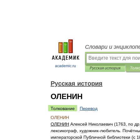
Словари и энциклоп
academic.ru
Русская история
Толк
Русская история
ОЛЕНИН
Толкование
Перевод
ОЛЕНИН
ОЛЕНИН
Алексей
Николаевич
(
1763
,
по
др
лексикограф
,
художник
-
любитель
.
Почётн
императорской
Публичной
библиотеки
(
с
1