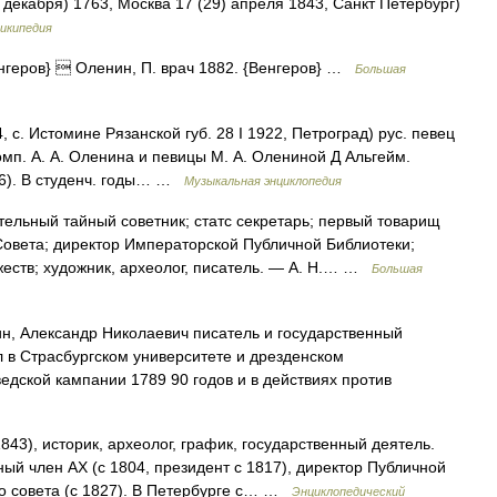
декабря) 1763, Москва 17 (29) апреля 1843, Санкт Петербург)
икипедия
нгеров}  Оленин, П. врач 1882. {Венгеров} …
Большая
 Истомине Рязанской губ. 28 I 1922, Петроград) рус. певец
мп. А. А. Оленина и певицы М. А. Олениной Д Альгейм.
96). В студенч. годы… …
Музыкальная энциклопедия
ельный тайный советник; статс секретарь; первый товарищ
Совета; директор Императорской Публичной Библиотеки;
еств; художник, археолог, писатель. ― А. Н.… …
Большая
, Александр Николаевич писатель и государственный
л в Страсбургском университете и дрезденском
едской кампании 1789 90 годов и в действиях против
3), историк, археолог, график, государственный деятель.
ный член АХ (с 1804, президент с 1817), директор Публичной
го совета (с 1827). В Петербурге с… …
Энциклопедический