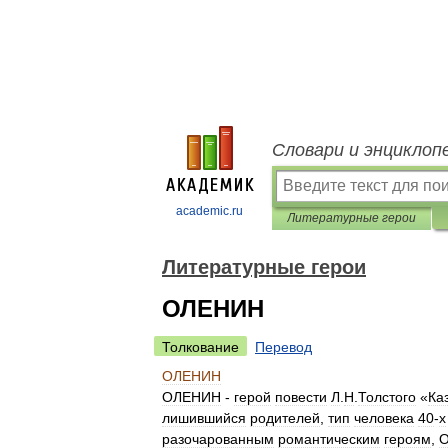
Словари и энциклоп
academic.ru
Литературные герои
Литературные герои
ОЛЕНИН
Толкование
Перевод
ОЛЕНИН
ОЛЕНИН
-
герой
повести
Л
.
Н
.
Толстого
«
Ка
лишившийся
родителей
,
тип
человека
40
-
х
разочарованным
романтическим
героям
,