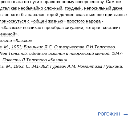
ервого
шага
по
пути
к
нравственному
совершенству
.
Сам
же
дстал
как
необычайно
сложный
,
трудный
,
непосильный
даже
бы
он
хотя
бы
начался
,
герой
должен
оказаться
вне
привычных
прикоснуться
с
«
общей
жизнью
»
простого
народа
-
«
Казаках
»
возникает
прообраз
ситуации
,
которая
составит
рениной
».
вести
«
Казаки
»
в
.
М
.,
1951
;
Билинкис
Я
.
С
.
О
творчестве
Л
.
Н
.
Толстого
.
Лев
Толстой:
идейные
искания
и
творческий
метод
.
1847
-
.
Повесть
Л
.
Толстого
«
Казаки
»
ть
.
М
.,
1963
.
С
.
341
-
352
;
Гуревич
A
.
M
.
Романтизм
Пушкина
.
РОГОЖИН