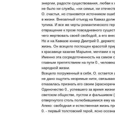
энергии
,
радости
существования
,
любви
к
не
было
ни
службы
, «
ни
семьи
,
ни
отечест
О
.
счастья
,
но
становится
источником
оши
в
жизни
.
Внезапный
отъезд
на
Кавказ
долж
тупика
.
И
все
же
черты
романтического
ге
отвращение
к
прозе
повседневного
сущест
чего
жертвовать
своей
свободой
,
а
его
вне
Но
и
на
Кавказе
юнкер
Дмитрий
0
.
держитс
жизнь
.
Он
всецело
поглощен
красотой
при
к
красавице
казачке
Марьяне
,
мечтами
о
н
Именно
эта
сосредоточенность
на
самом
главным
препятствием
на
пути
0
.,
человек
народной
жизни
.
Всецело
погруженный
в
себя
,
О
.
остается
не
дано
ощутить
незримые
нити
,
связыва
отказалась
признать
его
своим
(
краснореч
Одиночество
0
.,
успевшего
за
время
жизни
светском
обществе
,
пустом
и
фальшивом
(
отвергнутого
столь
полюбившимися
ему
ка
Алеко:
свободная
и
естественная
жизнь
пр
0
. -
первый
толстовский
герой
,
ясно
осозн