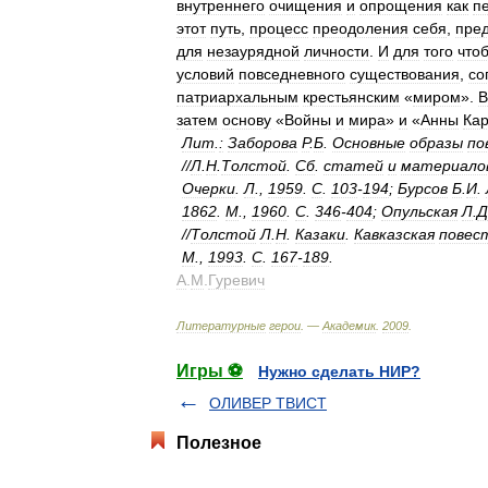
внутреннего
очищения
и
опрощения
как
п
этот
путь
,
процесс
преодоления
себя
,
пре
для
незаурядной
личности
.
И
для
того
что
условий
повседневного
существования
,
со
патриархальным
крестьянским
«
миром
».
В
затем
основу
«
Войны
и
мира
»
и
«
Анны
Ка
Лит
.
:
Заборова
Р
.
Б
.
Основные
образы
по
//
Л
.
Н
.
Толстой
.
Сб
.
статей
и
материало
Очерки
.
Л
.,
1959
.
С
.
103
-
194
;
Бурсов
Б
.
И
.
1862
.
М
.,
1960
.
С
.
346
-
404
;
Опульская
Л
.
Д
//
Толстой
Л
.
Н
.
Казаки
.
Кавказская
повес
М
.,
1993
.
С
.
167
-
189
.
А
.
М
.
Гуревич
Литературные
герои
. —
Академик
.
2009
.
Игры ⚽
Нужно сделать НИР?
ОЛИВЕР ТВИСТ
Полезное