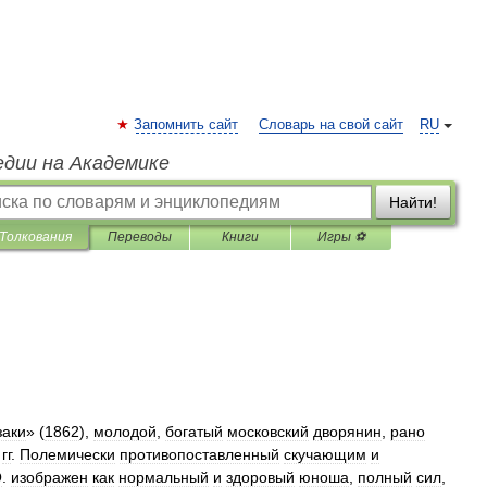
Запомнить сайт
Словарь на свой сайт
RU
едии на Академике
Найти!
Толкования
Переводы
Книги
Игры ⚽
заки
» (
1862
),
молодой
,
богатый
московский
дворянин
,
рано
гг
.
Полемически
противопоставленный
скучающим
и
О
.
изображен
как
нормальный
и
здоровый
юноша
,
полный
сил
,