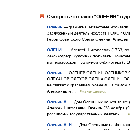
Смотреть что такое "ОЛЕНИН" в др
Оленин
— фамилия. Известные носители: 
Заслуженный деятель искусств РСФСР Оле
Герой Советского Союза Оленин, Алексе
ОЛЕНИН
— Алексей Николаевич (1763, по д
лексикограф, художник любитель. Почётный
императорской Публичной библиотеки (с
Оленин
— ОЛЕНЕВ ОЛЕНИН ОЛЕНИКОВ 
ОЛЕХАНОВ ОЛЕХОВ ОЛЕША ОЛЕШИН ОЛЕ
не свяжет с красавцем оленем! На самом
Александр и …
Русские фамилии
Оленин А.
— Дом Олениных на Фонтанке (
Алексей Николаевич Оленин (28 ноября (9 
российский государственный деятель …
В
Оленин А. Н.
— Дом Олениных на Фонтанке