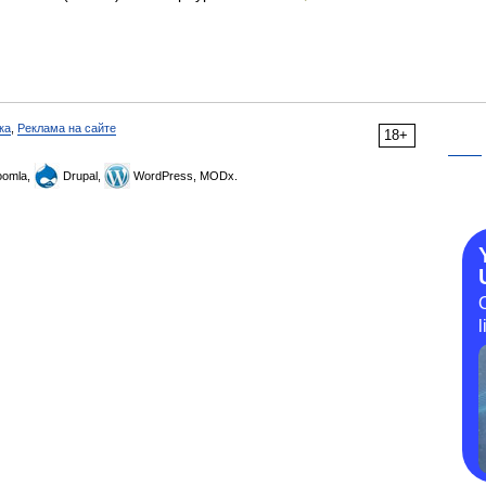
ка
,
Реклама на сайте
18+
omla,
Drupal,
WordPress, MODx.