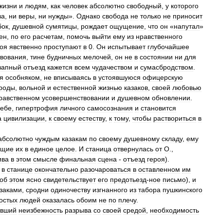
жизни
и
людям
,
как
человек
абсолютно
свободный
,
у
которого
ва
,
ни
веры
,
ни
нужды
».
Однако
свобода
не
только
не
приносит
бок
,
душевной
сумятицы
,
рождает
ощущение
,
что
он
«
напутал
»
ен
,
по
его
расчетам
,
помочь
выйти
ему
из
нравственного
роя
явственно
проступают
в
0
.
Он
испытывает
глубочайшее
вования
,
тине
будничных
мелочей
,
он
не
в
состоянии
ни
для
запный
отъезд
кажется
всем
чудачеством
и
сумасбродством
.
я
особняком
,
не
вписываясь
в
устоявшуюся
офицерскую
роды
,
вольной
и
естественной
жизнью
казаков
,
своей
любовью
равственном
усовершенствовании
и
душевном
обновлении
.
себе
,
гипертрофия
личного
самосознания
и
становится
а
цивилизации
,
к
своему
естеству
,
к
тому
,
чтобы
раствориться
в
абсолютно
чуждым
казакам
по
своему
душевному
складу
,
ему
ющие
их
в
единое
целое
.
И
станица
отвернулась
от
О
.,
ива
в
этом
смысле
финальная
сцена
-
отъезд
героя
).
в
станице
окончательно
разочароваться
в
оставленном
им
об
этом
ясно
свидетельствует
его
предотьезд
-
ное
письмо
),
и
заками
,
сродни
одиночеству
изгнанного
из
табора
пушкинского
остых
людей
оказалась
обоим
не
по
плечу
.
авший
неизбежность
разрыва
со
своей
средой
,
необходимость