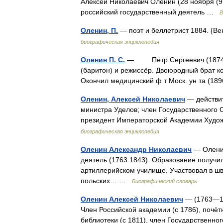
Алексей Николаевич Оленин (28 ноября (9 
российский государственный деятель …
В
Оленин, П.
— поэт и беллетрист 1884. {Ве
биографическая энциклопедия
Оленин П. С.
— Пётр Сергеевич (1874, с.
(баритон) и режиссёр. Двоюродный брат ко
Окончил медицинский ф т Моск. ун та (18
Оленин, Алексей Николаевич
— действит
министра Уделов; член Государственного 
президент Императорской Академии Худож
биографическая энциклопедия
Оленин Александр Николаевич
— Оленин
деятель (1763 1843). Образование получи
артиллерийском училище. Участвовал в шв
польских… …
Биографический словарь
Оленин Алексей Николаевич
— (1763—184
Член Российской академии (с 1786), почёт
библиотеки (с 1811), член Государственно