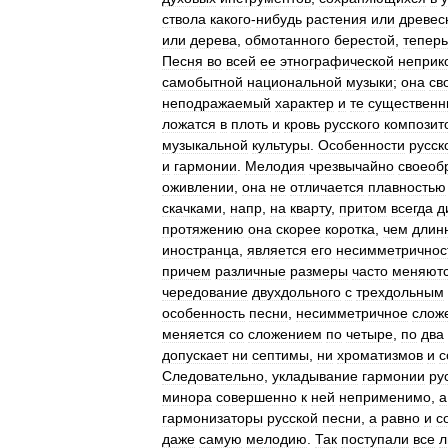
ствола
какого
-
нибудь
растения
или
древес
или
дерева
,
обмотанного
берестой
,
теперь
Песня
во
всей
ее
этнографической
неприк
самобытной
национальной
музыки
;
она
св
неподражаемый
характер
и
те
существенн
ложатся
в
плоть
и
кровь
русского
композит
музыкальной
культуры
.
Особенности
русск
и
гармонии
.
Мелодия
чрезвычайно
своеоб
оживлении
,
она
не
отличается
плавностью
скачками
,
напр
,
на
кварту
,
притом
всегда
д
протяжению
она
скорее
коротка
,
чем
длин
иностранца
,
является
его
несимметричнос
причем
различные
размеры
часто
меняют
чередование
двухдольного
с
трехдольным
особенность
песни
,
несимметричное
слож
меняется
со
сложением
по
четыре
,
по
два
допускает
ни
септимы
,
ни
хроматизмов
и
с
Следовательно
,
укладывание
гармонии
ру
минора
совершенно
к
ней
неприменимо
,
а
гармонизаторы
русской
песни
,
а
равно
и
с
даже
самую
мелодию
.
Так
поступали
все
л