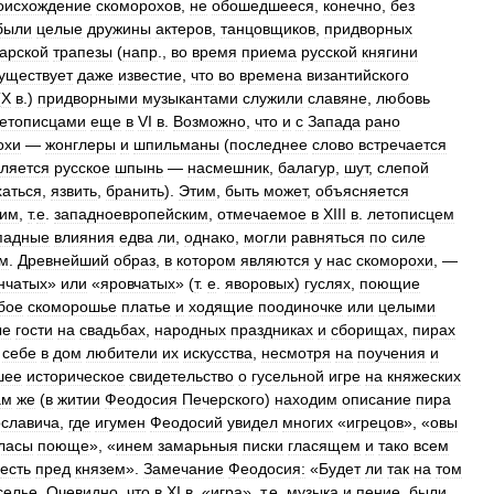
оисхождение
скоморохов
,
не
обошедшееся
,
конечно
,
без
были
целые
дружины
актеров
,
танцовщиков
,
придворных
арской
трапезы
(
напр
.,
во
время
приема
русской
княгини
уществует
даже
известие
,
что
во
времена
византийского
(
X
в
.)
придворными
музыкантами
служили
славяне
,
любовь
етописцами
еще
в
VI
в
.
Возможно
,
что
и
с
Запада
рано
охи
—
жонглеры
и
шпильманы
(
последнее
слово
встречается
ляется
русское
шпынь
—
насмешник
,
балагур
,
шут
,
слепой
аться
,
язвить
,
бранить
).
Этим
,
быть
может
,
объясняется
ким
,
т
.
е
.
западноевропейским
,
отмечаемое
в
XIII
в
.
летописцем
падные
влияния
едва
ли
,
однако
,
могли
равняться
по
силе
им
.
Древнейший
образ
,
в
котором
являются
у
нас
скоморохи
, —
нчатых
»
или
«
яровчатых
» (
т
.
е
.
яворовых
)
гуслях
,
поющие
бое
скоморошье
платье
и
ходящие
поодиночке
или
целыми
ые
гости
на
свадьбах
,
народных
праздниках
и
сборищах
,
пирах
себе
в
дом
любители
их
искусства
,
несмотря
на
поучения
и
шее
историческое
свидетельство
о
гусельной
игре
на
княжеских
ам
же
(
в
житии
Феодосия
Печерского
)
находим
описание
пира
славича
,
где
игумен
Феодосий
увидел
многих
«
игрецов
», «
овы
ласы
поюще
», «
инем
замарьныя
писки
гласящем
и
тако
всем
есть
пред
князем
».
Замечание
Феодосия:
«
Будет
ли
так
на
том
селье
.
Очевидно
,
что
в
XI
в
. «
игра
»,
т
.
е
.
музыка
и
пение
,
были