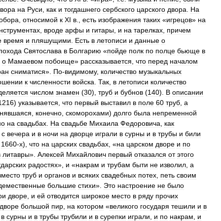
вора
на
Руси
,
как
и
тогдашнего
сербского
царского
двора
.
На
обора
,
относимой
к
XI
в
.,
есть
изображения
таких
«
игрецов
»
на
нструментах
,
вроде
арфы
и
гитары
,
и
на
тарелках
,
причем
е
время
и
пляшущими
.
Есть
в
летописи
и
данные
о
похода
Святослава
в
Болгарию
«
пойде
полк
по
полце
бьюще
в
о
Мамаевом
побоище
»
рассказывается
,
что
перед
началом
ран
сниматися
».
По
-
видимому
,
количество
музыкальных
ошении
к
численности
войска
.
Так
,
в
летописи
количество
деляется
числом
знамен
(
30
),
труб
и
бубнов
(
140
).
В
описании
1216
)
указывается
,
что
первый
выставил
в
поле
60
труб
,
а
нявшаяся
,
конечно
,
скоморохами
)
долго
была
непременной
но
на
свадьбах
.
На
свадьбе
Михаила
Федоровича
,
как
с
вечера
и
в
ночи
на
дворце
играли
в
сурны
и
в
трубы
и
били
1660
-
х
),
что
на
царских
свадьбах
, «
на
царском
дворе
и
по
в
литавры
».
Алексей
Михайлович
первый
отказался
от
этого
ударских
радостях
»,
и
«
накрам
и
трубам
быти
не
изволил
,
а
вместо
труб
и
органов
и
всяких
свадебных
потех
,
петь
своим
демественные
большие
стихи
».
Это
настроение
не
было
ри
дворе
,
и
ей
отводится
широкое
место
в
ряду
прочих
дворе
большой
пир
,
на
котором
«
великого
государя
тешили
и
в
в
сурны
и
в
трубы
трубили
и
в
сурепки
играли
,
и
по
накрам
,
и