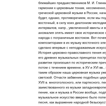
ближайших
предшественников
М
.
И
.
Глинк
гармонии
к
церковным
тонам
,
несомненно
греческой
церковной
музыки
в
России
,
нач
будет
,
однако
,
противоречием
,
если
мы
по
восточный
,
в
силу
коих
диатонизм
мелоди
интервалов
,
напр
.,
увеличенной
квинты
и
в
аномалия
опять
имеет
свое
историческое
народа
с
пограничным
востоком
.
Вот
поче
композиторами
в
их
музыку
восточного
эле
сделано
впервые
с
неподражаемым
искус
История
церковно
-
православного
пения
иг
его
древних
музыкальных
принципах
пост
развитии
произошел
по
историческим
при
потом
с
течением
времени
,
в
XV
и
XVI
вв
.,
таким
образом
наша
церковная
музыка
уж
светской
.
Отчасти
забвению
подобных
цер
XVII
в
.
многоголосного
,
или
партесного
,
пе
заимствованного
из
музыки
западноевропе
пение
,
как
и
музыка
в
России
вообще
,
под
музыкальное
искусство
вверено
было
попе
песня
,
как
выражение
народной
безыскусс