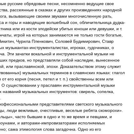
ные
русские
обрядовые
песни
,
несомненно
ведущие
свое
ства
,
рассеянные
в
сказках
и
других
произведениях
народной
ога
,
вызывающие
своими
звуками
многочисленную
рать
,
са
и
горы
и
наводящие
волшебный
сон
,
обличительница
дудка
-
стника
или
из
кости
злодейски
убитых
юноши
или
девушки
,
и
т
.
ончаты
,
игрой
на
которых
занимаются
не
только
гости
богатые
,
Никитич
,
Чурила
Пленкович
,
Соловей
Будимирович
,
Ставр
ых
музыкантах
-
инструменталистах
,
игроках
,
гудочниках
,
о
ча
.
Эти
зачатки
вокальной
и
инструментальной
музыки
не
ших
предков
,
но
представляли
собой
наследие
,
вынесенное
ой
,
или
праславянской
,
эпохи
.
Доказательством
этому
служит
твованных
)
музыкальных
терминов
в
славянских
языках:
глагол
я
от
его
корня
(
песня
,
петел
и
т
.
п
.)
свойственны
всем
или
.
О
существовании
у
праславян
инструментальной
музыки
х
названий
музыкальных
инструментов:
свирель
,
сопелка
,
.
рофессиональными
представителями
светского
музыкального
цы
,
люди
вежливые
,
очестливые
,
веселые
ребята
скоморохи
».
ельцы
»,
часто
бывшие
в
одно
и
то
же
время
и
певцами
,
и
лоунами
,
и
авторами
-
импровизаторами
исполняемых
ено
;
сама
этимология
слова
загадочна
.
Одно
из
его