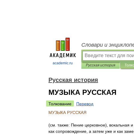
Словари и энциклоп
academic.ru
Русская история
Толк
Русская история
МУЗЫКА РУССКАЯ
Толкование
Перевод
МУЗЫКА
РУССКАЯ
(
см
.
также:
Пение
церковное
),
вокальная
и
как
сопровождение
,
а
затем
уже
и
как
заме