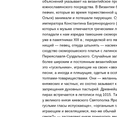
объяснений
указывает
на
византийское
пр
южнославянского
посредства
.
В
Византии
певчих
,
которые
во
время
торжественной
ц
Ольги
)
занимали
и
потешали
пирующих
.
С
императора
Константина
Багрянородного
которых
к
музыке
отмечается
греческими
л
попадали
к
нам
изредка
тамошние
скомор
уже
в
памятниках
XIII
в
.;
переделкой
его
яв
нищий
—
певец
,
откуда
шпынять
—
насмех
сходство
скоморошеского
платья
с
латинс
Переяславля
-
Суздальского
.
Случайные
за
более
широким
и
постоянным
византийск
это
«
гусельники
»,
играющие
на
своих
«
зво
песни
,
а
иногда
и
пляшущие
,
одетые
в
осо
толпами
-
товариществами
.
Они
—
желанн
княжеских
и
частных
;
их
охотно
зазывают
к
запрещения
духовных
пастырей
.
Древней
пирах
встречается
в
летописи
под
1015
.
Т
у
великого
князя
киевского
Святополка
Яро
гусльми
гласы
испускающе
», «
органьныя
г
играющем
и
веселящемся
,
яко
-
же
обычай
свете
?» —
заставляет
князя
прекратить
ве