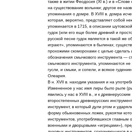
также
в
житии
Феодосия
(
XI
в
.)
и
в
«
Слове
на
существование
волынки
;
другое
ее
наз
упоминания
о
домре
.
В
XVIII
в
.
домра
исче
которая
,
вероятно
,
представляет
собой
не
упоминается
в
1715
,
в
описании
шутовско
гудок
(
или
его
еще
более
древний
и
прост
русской
песне
гудок
является
в
такой
же
о
играют
»,
упоминаются
в
былинах
;
существ
прохожими
скоморохами
с
целью
сделать
обозначения
смычкового
инструмента
—
с
смычкового
инструмента
,
упоминаются
не
гусли
,
и
смыки
,
и
сопели
,
и
всякое
гудение
Олеария
.
В
н
.
XVII
в
.
находим
указания
и
на
употреб
Измененное
у
нас
имя
лиры
было
рыле
(
р
явились
у
нас
в
XVIII
в
.,
и
к
древнерусским
второстепенных
древнерусских
инструмен
инструмент
,
в
который
дули
ртом
и
ударял
форму
обыкновенных
ложек
,
рукоятки
кот
инструментов
,
употреблявшихся
главным
военными
и
дворцовыми
«
игрецами
»),
пре
духовых
инструментов
,
сохраняющихся
в