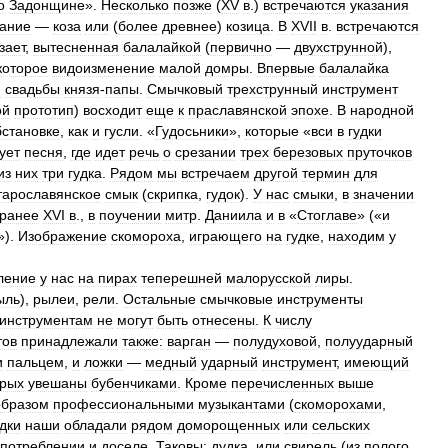
о
Задонщине
».
Несколько
позже
(
XV
в
.)
встречаются
указания
вание
—
коза
или
(
более
древнее
)
козица
.
В
XVII
в
.
встречаются
зает
,
вытесненная
балалайкой
(
первично
—
двухструнной
),
которое
видоизменение
малой
домры
.
Впервые
балалайка
й
свадьбы
князя
-
папы
.
Смычковый
трехструнный
инструмент
ой
прототип
)
восходит
еще
к
праславянской
эпохе
.
В
народной
бстановке
,
как
и
гусли
. «
Гудосьники
»,
которые
«
вси
в
гудки
ует
песня
,
где
идет
речь
о
срезании
трех
березовых
пруточков
из
них
три
гудка
.
Рядом
мы
встречаем
другой
термин
для
тарославянское
смык
(
скрипка
,
гудок
).
У
нас
смыки
,
в
значении
ранее
XVI
в
.,
в
поучении
митр
.
Даниила
и
в
«
Стоглаве
» («
и
»).
Изображение
скомороха
,
играющего
на
гудке
,
находим
у
ление
у
нас
на
пирах
теперешней
малорусской
лиры
.
ыль
),
рылеи
,
рели
.
Остальные
смычковые
инструменты
инструментам
не
могут
быть
отнесены
.
К
числу
тов
принадлежали
также:
варган
—
полудуховой
,
полуударный
и
пальцем
,
и
ложки
—
медный
ударный
инструмент
,
имеющий
орых
увешаны
бубенчиками
.
Кроме
перечисленных
выше
образом
профессиональными
музыкантами
(
скоморохами
,
дки
наши
обладали
рядом
доморощенных
или
сельских
употреблении
и
доселе
.
Таковы:
дудка
,
или
свирель
(
из
полого