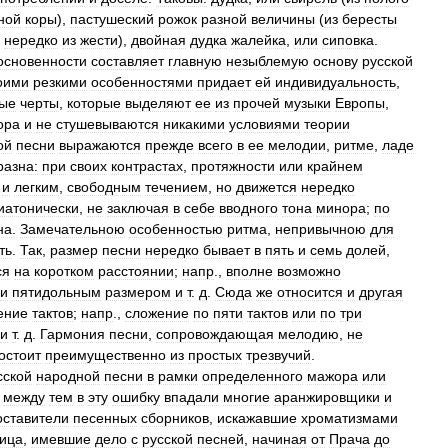
ной
коры
),
пастушеский
рожок
разной
величины
(
из
бересты
нередко
из
жести
),
двойная
дудка
жалейка
,
или
сиповка
.
основенности
составляет
главную
незыблемую
основу
русской
оими
резкими
особенностями
придает
ей
индивидуальность
,
ые
черты
,
которые
выделяют
ее
из
прочей
музыки
Европы
,
ора
и
не
стушевываются
никакими
условиями
теории
ой
песни
выражаются
прежде
всего
в
ее
мелодии
,
ритме
,
ладе
разна:
при
своих
контрастах
,
протяжности
или
крайнем
и
легким
,
свободным
течением
,
но
движется
нередко
иатонически
,
не
заключая
в
себе
вводного
тона
минора
;
по
на
.
Замечательною
особенностью
ритма
,
непривычною
для
ть
.
Так
,
размер
песни
нередко
бывает
в
пять
и
семь
долей
,
ся
на
коротком
расстоянии
;
напр
.,
вполне
возможно
и
пятидольным
размером
и
т
.
д
.
Сюда
же
относится
и
другая
ение
тактов
;
напр
.,
сложение
по
пяти
тактов
или
по
три
и
т
.
д
.
Гармония
песни
,
сопровождающая
мелодию
,
не
остоит
преимущественно
из
простых
трезвучий
.
сской
народной
песни
в
рамки
определенного
мажора
или
между
тем
в
эту
ошибку
впадали
многие
аранжировщики
и
оставители
песенных
сборников
,
искажавшие
хроматизмами
ица
,
имевшие
дело
с
русской
песней
,
начиная
от
Прача
до