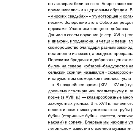
по
литаврам
били
во
все
».
Бояре
также
за
примешивались
и
к
церковным
обрядам
,
В
«
мирских
свадьбах
» «
глумотворцев
и
орга
песни
».
Вследствие
этого
Собор
запрещал
церквам
».
Участники
«
пещного
действа
» —
Даниил
в
своем
поучении
(
в
сер
.
XVI
в
.)
го
и
диакони
,
иподиакона
,
и
четци
и
певци
,
г
скоморошество
благодаря
разным
законо
постепенно
исчезают
,
а
оседлые
превращ
Пережитки
бродячих
и
добровольцев
ском
былин
на
севере
,
кобзарей
-
бандуристов
н
сельский
скрипач
назывался
«
скоморохой
»
инструментом
скоморохов
являлись
гусли
т
.
п
.
В
позднейшее
время
(
XIV
—
XV
вв
.)
гу
древнему
псалтирю
или
псальтериуму
и
,
в
позже
(
в
XVIII
в
.) —
клавирообразные
мног
захолустных
уголках
.
В
н
.
XVII
в
.
появляют
песнях
и
памятниках
упоминаются
трубы
(
бубны
(
старинные
бубны
,
кажется
,
отлича
накрам
)
и
сопели
.
Впервые
мы
находим
у
летописном
известии
о
военной
музыке
кн