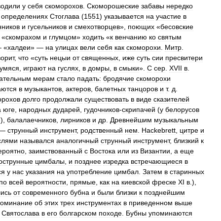
водили
у
себя
скоморохов
.
Скоморошеские
забавы
нередко
определениях
Стоглава
(
1551
)
указывается
на
участие
в
нников
и
гусельников
и
смехотворцев
»,
поющих
«
бесовские
«
скомрахом
и
глумцом
»
ходить
«
к
венчанию
ко
святым
 «
халдеи
» —
на
улицах
вели
себя
как
скоморохи
.
Митр
.
ворит
,
что
«
суть
нецыи
от
священных
,
иже
суть
сии
пресвитери
лумяся
,
играют
на
гуслях
,
в
домры
,
в
смыки
».
С
сер
.
XVII
в
.
дательным
мерам
стало
падать:
бродячие
скоморохи
аются
в
музыкантов
,
актеров
,
балетных
танцоров
и
т
.
д
.
орохов
долго
продолжали
существовать
в
виде
сказителей
а
юге
,
народных
дударей
,
гудочников
-
скрипачей
(
у
белорусов
),
балалаечников
,
лирников
и
др
.
Древнейшим
музыкальным
—
струнный
инструмент
,
родственный
нем
.
Hackebrett
,
цитре
и
слями
назывался
аналогичный
струнный
инструмент
,
близкий
к
ероятно
,
заимствованный
с
Востока
или
из
Византии
,
а
еще
острунные
цимбалы
,
и
позднее
изредка
встречающиеся
в
ся
у
нас
указания
на
употребление
цимбал
.
Затем
в
старинных
по
всей
вероятности
,
прямые
,
как
на
киевской
фреске
XI
в
.),
лись
от
современного
бубна
и
были
близки
к
позднейшим
поминание
об
этих
трех
инструментах
в
приведенном
выше
.
Святослава
в
его
болгарском
походе
.
Бубны
упоминаются