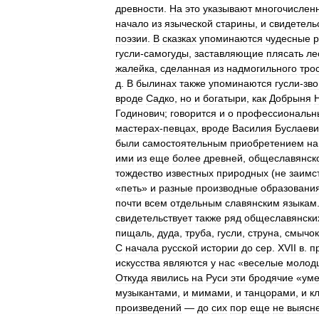
древности
.
На
это
указывают
многочислен
начало
из
языческой
старины
,
и
свидетель
поэзии
.
В
сказках
упоминаются
чудесные
р
гусли
-
самогуды
,
заставляющие
плясать
ле
жалейка
,
сделанная
из
надмогильного
тро
д
.
В
былинах
также
упоминаются
гусли
-
зв
вроде
Садко
,
но
и
богатыри
,
как
Добрыня
Годинович
;
говорится
и
о
профессиональн
мастерах
-
певцах
,
вроде
Василия
Буслаеви
были
самостоятельным
приобретением
на
ими
из
еще
более
древней
,
общеславянск
тождество
известных
природных
(
не
заимс
«
петь
»
и
разные
производные
образовани
почти
всем
отдельным
славянским
языкам
свидетельствует
также
ряд
общеславянски
пищаль
,
дуда
,
труба
,
гусли
,
струна
,
смычок
С
начала
русской
истории
до
сер
.
XVII
в
.
п
искусства
являются
у
нас
«
веселые
молод
Откуда
явились
на
Руси
эти
бродячие
«
ум
музыкантами
,
и
мимами
,
и
танцорами
,
и
к
произведений
—
до
сих
пор
еще
не
выясн