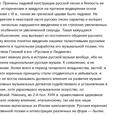
и
.
Причины
ладовой
конструкции
русской
песни
и
близость
ее
,
исторические
и
зиждутся
на
прочном
водворении
основ
иная
с
IX
в
.;
пение
же
греческой
церкви
было
ладовое
.
Не
дметим
в
некоторой
части
русских
песен
характер
и
колорит
и
несколько
нарушается
введением
в
ее
строение
увеличенных
особенности
увеличенной
секунды
.
Такая
кажущаяся
объяснение:
она
вытекает
из
постоянного
общения
русского
му
вполне
понятно
введение
нашими
талантливыми
русскими
мента
и
тщательная
разработка
его
музыкальной
поэзии
,
что
ством
Глинкой
в
его
«
Руслане
и
Людмиле
».
рает
важную
роль
в
истории
русской
музыки
вообще
,
ибо
на
роена
национальная
русская
музыка
.
К
сожалению
,
в
ее
чинам
,
более
всего
в
период
татарского
владычества
,
застой
,
и
эти
коренные
принципы
стали
отодвигаться
и
забываться
,
и
е
не
могла
оказывать
должного
влияния
на
развитие
музыки
ковных
музыкальных
догматов
содействовало
и
установление
в
ния
,
хотя
украсившего
музыкальное
искусство
,
но
йской
.
Наконец
,
во
2
-
й
пол
.
XVIII
в
.
православное
церковное
пало
новому
влиянию
,
итальянскому
,
так
как
все
наше
чению
выписанных
из
Италии
композиторов
.
Русская
коренная
твенной
поэзии
и
иллюстрация
различных
ее
форм
—
былин
,