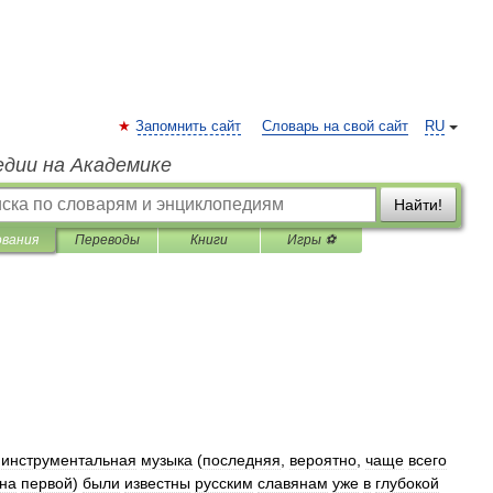
Запомнить сайт
Словарь на свой сайт
RU
едии на Академике
Найти!
ования
Переводы
Книги
Игры ⚽
инструментальная
музыка
(
последняя
,
вероятно
,
чаще
всего
на
первой
)
были
известны
русским
славянам
уже
в
глубокой