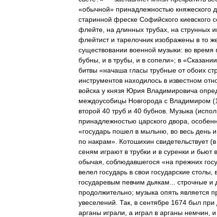
«
обычной
»
принадлежностью
княжеского
д
старинной
фреске
Софийского
киевского
с
флейте
,
на
длинных
трубах
,
на
струнных
и
флейтист
и
тарелочник
изображены
в
то
ж
существовании
военной
музыки:
во
время
бубны
,
и
в
трубы
,
и
в
сопели
»;
в
«
Сказании
битвы
«
начаша
гласы
трубные
от
обоих
ст
инструментов
находилось
в
известном
отн
войска
у
князя
Юрия
Владимировича
опре
междоусобицы
Новгорода
с
Владимиром
(
второй
40
труб
и
40
бубнов
.
Музыка
(
испол
принадлежностью
царского
двора
,
особен
«
государь
пошел
в
мыльню
,
во
весь
день
и
по
накрам
».
Котошихин
свидетельствует
(
в
сеням
играют
в
трубки
и
в
суренки
и
бьют
обычая
,
соблюдавшегося
«
на
прежних
гос
велел
государь
в
свои
государские
столы
,
государевым
певчим
дьякам
...
строчные
и
продолжительно
;
музыка
опять
является
п
увеселений
.
Так
,
в
сентябре
1674
был
при
арганы
играли
,
а
играл
в
арганы
немчин
,
и