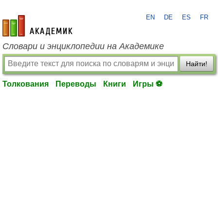
EN
DE
ES
FR
academic.ru
Словари и энциклопедии на Академике
Найти!
Толкования
Переводы
Книги
Игры ⚽