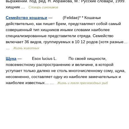
выражений. под. ред. Н. Абрамова, М.: Русские словари, 1999.
хищник …
Словарь синонимов
Семейство кошачьи
— (Felidae)* * Кошачьи
действительно, как пишет Брем, представляют собой самый
совершенный тип хищников иными словами наиболее
специализированные представители отряда. Семейство
включает 36 видов, группируемых в 10 12 родов (хотя разные…
…
Жизнь животных
Щука
— Esox lucius L. По своей хищности,
повсеместному распространению и величине, в которой
уступает только далеко не столь многочисленному сому, щука,
несомненно, составляет одну из наиболее замечательных и
наиболее известных… …
Жизнь и ловля пресноводных рыб