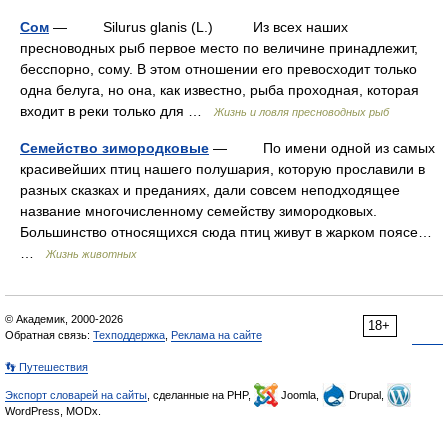
Сом
— Silurus glanis (L.) Из всех наших
пресноводных рыб первое место по величине принадлежит,
бесспорно, сому. В этом отношении его превосходит только
одна белуга, но она, как известно, рыба проходная, которая
входит в реки только для …
Жизнь и ловля пресноводных рыб
Семейство зимородковые
— По имени одной из самых
красивейших птиц нашего полушария, которую прославили в
разных сказках и преданиях, дали совсем неподходящее
название многочисленному семейству зимородковых.
Большинство относящихся сюда птиц живут в жарком поясе…
…
Жизнь животных
© Академик, 2000-2026
18+
Обратная связь:
Техподдержка
,
Реклама на сайте
👣 Путешествия
Экспорт словарей на сайты
, сделанные на PHP,
Joomla,
Drupal,
WordPress, MODx.