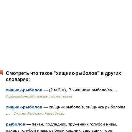
Смотреть что такое "хищник-рыболов" в других
словарях:
хищник-рыболов
— (2 м 2 м), Р. хи/щника рыболо/ва …
Орфографический словарь русского языка
хищник-рыболов
— хи/щник рыболо/в, хи/щника рыболо/ва
…
Слитно. Раздельно. Через дефис.
рыболов
— пекан, подледник, труженник голубой нивы,
пахарь голубой нивы, рыбный хищник, удильщик, горе