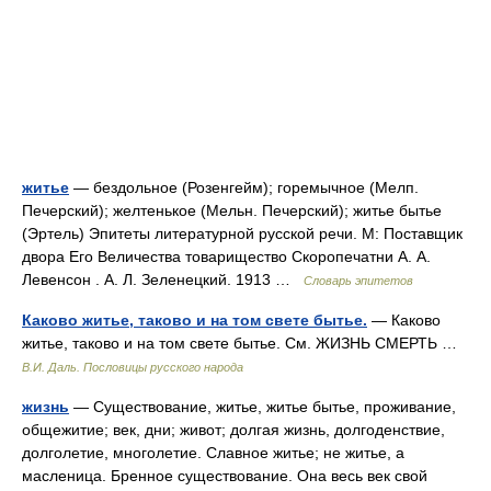
житье
— бездольное (Розенгейм); горемычное (Мелп.
Печерский); желтенькое (Мельн. Печерский); житье бытье
(Эртель) Эпитеты литературной русской речи. М: Поставщик
двора Его Величества товарищество Скоропечатни А. А.
Левенсон . А. Л. Зеленецкий. 1913 …
Словарь эпитетов
Каково житье, таково и на том свете бытье.
— Каково
житье, таково и на том свете бытье. См. ЖИЗНЬ СМЕРТЬ …
В.И. Даль. Пословицы русского народа
жизнь
— Существование, житье, житье бытье, проживание,
общежитие; век, дни; живот; долгая жизнь, долгоденствие,
долголетие, многолетие. Славное житье; не житье, а
масленица. Бренное существование. Она весь век свой