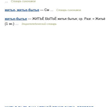
…
Словарь синонимов
житье, житье-бытье
— См …
Словарь синонимов
житье-бытье
— ЖИТЬЁ БЫТЬЁ житья бытья; ср. Разг. = Житьё
(1 зн.) …
Энциклопедический словарь