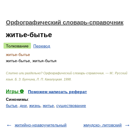
Орфографический словарь-справочник
житье-бытье
Толкование
Перевод
житье-бытье
житье-бытье, житья-бытья
Слитно или раздельно? Орфографический словарь-справочник. — М.: Русский
язык
.
Б. З. Букчина, Л. П. Какалуцкая
.
1998
.
Игры ⚽
Поможем написать реферат
Синонимы
:
бытье
,
дни
,
жизнь
,
житье
,
существование
житийно-нравоучительный
жмудско- литовский