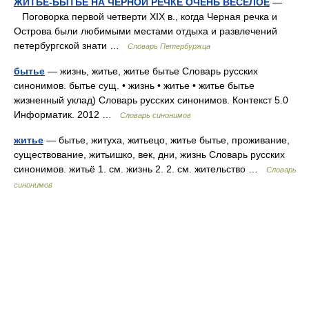
ЖИТЬЕ-БЫТЬЕ НА ЧЕРНОЙ РЕЧКЕ ОЧЕНЬ ВЕСЕЛОЕ
—
Поговорка первой четверти XIX в., когда Черная речка и
Острова были любимыми местами отдыха и развлечений
петербургской знати …
Словарь Петербуржца
бытье
— жизнь, житье, житье бытье Словарь русских
синонимов. бытье сущ. • жизнь • житье • житье бытье
жизненный уклад) Словарь русских синонимов. Контекст 5.0
Информатик. 2012 …
Словарь синонимов
житье
— бытье, житуха, житьецо, житье бытье, проживание,
существование, житьишко, век, дни, жизнь Словарь русских
синонимов. житьё 1. см. жизнь 2. 2. см. жительство …
Словарь
синонимов