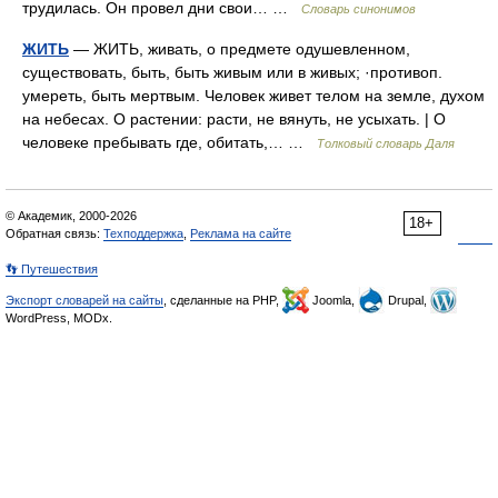
трудилась. Он провел дни свои… …
Словарь синонимов
ЖИТЬ
— ЖИТЬ, живать, о предмете одушевленном,
существовать, быть, быть живым или в живых; ·противоп.
умереть, быть мертвым. Человек живет телом на земле, духом
на небесах. О растении: расти, не вянуть, не усыхать. | О
человеке пребывать где, обитать,… …
Толковый словарь Даля
© Академик, 2000-2026
18+
Обратная связь:
Техподдержка
,
Реклама на сайте
👣 Путешествия
Экспорт словарей на сайты
, сделанные на PHP,
Joomla,
Drupal,
WordPress, MODx.