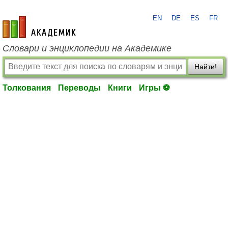
EN
DE
ES
FR
academic.ru
Словари и энциклопедии на Академике
Найти!
Толкования
Переводы
Книги
Игры ⚽