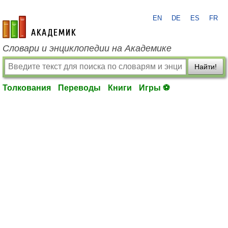
EN
DE
ES
FR
academic.ru
Словари и энциклопедии на Академике
Найти!
Толкования
Переводы
Книги
Игры ⚽