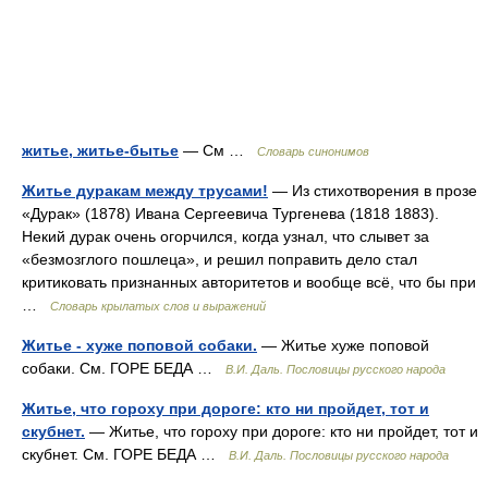
житье, житье-бытье
— См …
Словарь синонимов
Житье дуракам между трусами!
— Из стихотворения в прозе
«Дурак» (1878) Ивана Сергеевича Тургенева (1818 1883).
Некий дурак очень огорчился, когда узнал, что слывет за
«безмозглого пошлеца», и решил поправить дело стал
критиковать признанных авторитетов и вообще всё, что бы при
…
Словарь крылатых слов и выражений
Житье - хуже поповой собаки.
— Житье хуже поповой
собаки. См. ГОРЕ БЕДА …
В.И. Даль. Пословицы русского народа
Житье, что гороху при дороге: кто ни пройдет, тот и
скубнет.
— Житье, что гороху при дороге: кто ни пройдет, тот и
скубнет. См. ГОРЕ БЕДА …
В.И. Даль. Пословицы русского народа