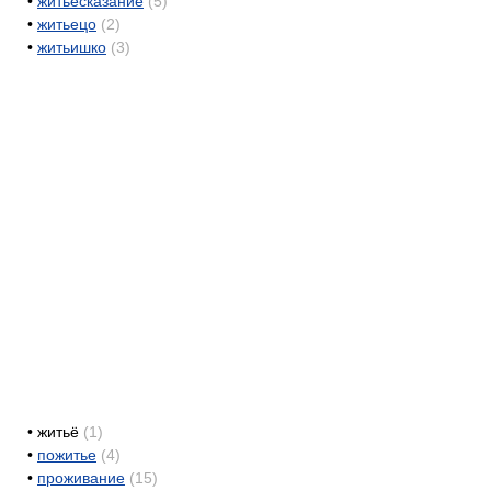
•
житьесказание
(5)
•
житьецо
(2)
•
житьишко
(3)
•
житьё
(1)
•
пожитье
(4)
•
проживание
(15)