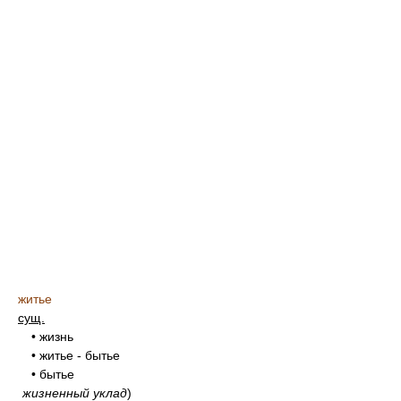
житье
сущ.
• жизнь
• житье - бытье
• бытье
жизненный уклад
)