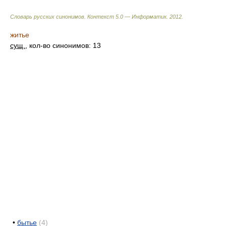
Словарь русских синонимов. Контекст 5.0 — Информатик.
2012
.
житье
сущ.
, кол-во синонимов: 13
•
бытье
(4)