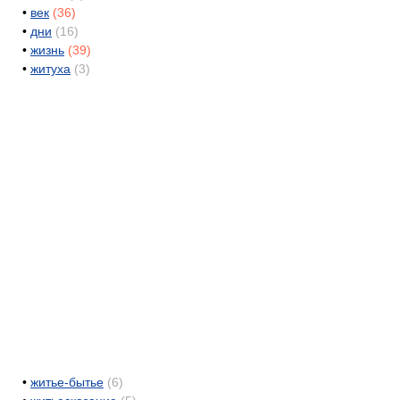
•
век
(36)
•
дни
(16)
•
жизнь
(39)
•
житуха
(3)
•
житье-бытье
(6)