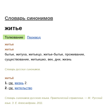
Словарь синонимов
житье
Толкование
Перевод
житье
житье
бытье, житуха, житьецо, житье-бытье, проживание,
существование, житьишко, век, дни, жизнь
Словарь русских синонимов
.
житьё
1.
см.
жизнь
2.
2.
см.
жительство
Словарь синонимов русского языка. Практический справочник. — М.: Русский
язык.
З. Е. Александрова
.
2011
.