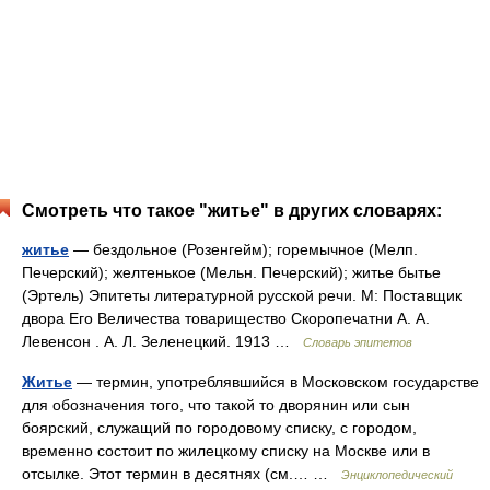
Смотреть что такое "житье" в других словарях:
житье
— бездольное (Розенгейм); горемычное (Мелп.
Печерский); желтенькое (Мельн. Печерский); житье бытье
(Эртель) Эпитеты литературной русской речи. М: Поставщик
двора Его Величества товарищество Скоропечатни А. А.
Левенсон . А. Л. Зеленецкий. 1913 …
Словарь эпитетов
Житье
— термин, употреблявшийся в Московском государстве
для обозначения того, что такой то дворянин или сын
боярский, служащий по городовому списку, с городом,
временно состоит по жилецкому списку на Москве или в
отсылке. Этот термин в десятнях (см.… …
Энциклопедический