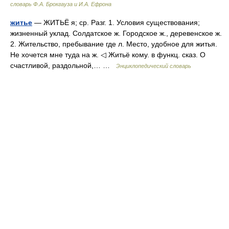
словарь Ф.А. Брокгауза и И.А. Ефрона
житье
— ЖИТЬЁ я; ср. Разг. 1. Условия существования;
жизненный уклад. Солдатское ж. Городское ж., деревенское ж.
2. Жительство, пребывание где л. Место, удобное для житья.
Не хочется мне туда на ж. ◁ Житьё кому. в функц. сказ. О
счастливой, раздольной,… …
Энциклопедический словарь