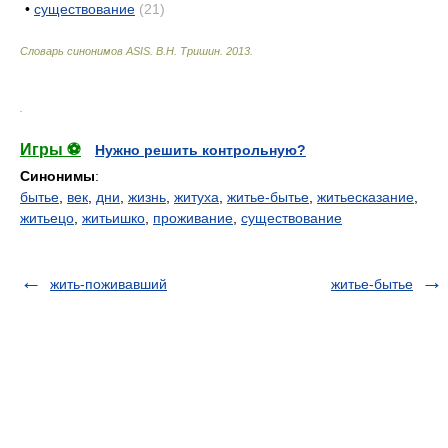
•
существование
(21)
Словарь синонимов ASIS.
В.Н. Тришин
.
2013
.
.
Игры ⚽
Нужно решить контрольную?
Синонимы
:
бытье
,
век
,
дни
,
жизнь
,
житуха
,
житье-бытье
,
житьесказание
,
житьецо
,
житьишко
,
проживание
,
существование
жить-поживавший
житье-бытье