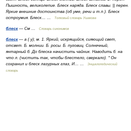
Пышность, великолепие. Блеск наряда. Блеск славы. || перен.
Яркие внешние достоинства (об уме, речи и т.п.). Блеск
остроумия. Блеск… …
Толковый словарь Ушакова
блеск
— См …
Словарь синонимов
блеск
— а ( у); м. 1. Яркий, искрящийся, сияющий свет,
отсвет. Б. молнии. Б. росы. Б. пуговиц. Солнечный,
янтарный б. До блеска начистить чайник. Наводить б. на
что л. (чистить так, чтобы блестело, сверкало). * Он
сохранил и блеск лазурных глаз, И… …
Энциклопедический
словарь