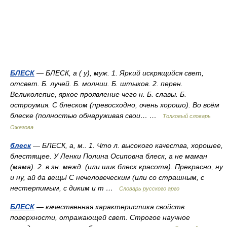
БЛЕСК
— БЛЕСК, а ( у), муж. 1. Яркий искрящийся свет,
отсвет. Б. лучей. Б. молнии. Б. штыков. 2. перен.
Великолепие, яркое проявление чего н. Б. славы. Б.
остроумия. С блеском (превосходно, очень хорошо). Во всём
блеске (полностью обнаруживая свои… …
Толковый словарь
Ожегова
блеск
— БЛЕСК, а, м.. 1. Что л. высокого качества, хорошее,
блестящее. У Ленки Полина Осиповна блеск, а не маман
(мама). 2. в зн. межд. (или шик блеск красота). Прекрасно, ну
и ну, ай да вещь! С нечеловеческим (или со страшным, с
нестерпимым, с диким и т …
Словарь русского арго
БЛЕСК
— качественная характеристика свойств
поверхности, отражающей свет. Строгое научное