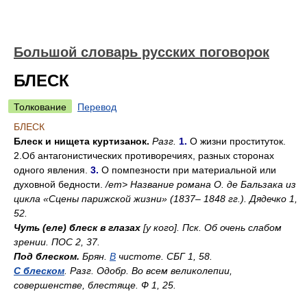
Большой словарь русских поговорок
БЛЕСК
Толкование
Перевод
БЛЕСК
Блеск и нищета куртизанок.
Разг.
1.
О жизни проституток.
2.Об антагонистических противоречиях, разных сторонах
одного явления.
3.
О помпезности при материальной или
духовной бедности.
/em> Название романа О. де Бальзака из
цикла «Сцены парижской жизни» (1837– 1848 гг.). Дядечко 1,
52.
Чуть (еле) блеск в глазах
[у кого].
Пск.
Об очень слабом
зрении. ПОС 2, 37.
Под блеском.
Брян.
В
чистоте. СБГ 1, 58.
С блеском
.
Разг. Одобр.
Во всем великолепии,
совершенстве, блестяще. Ф 1, 25.