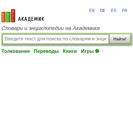
EN
DE
ES
FR
academic.ru
Словари и энциклопедии на Академике
Найти!
Толкования
Переводы
Книги
Игры ⚽