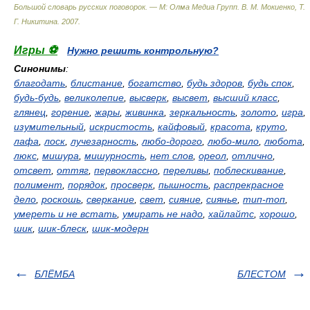
Большой словарь русских поговорок. — М: Олма Медиа Групп
.
В. М. Мокиенко, Т.
Г. Никитина
.
2007
.
Игры ⚽
Нужно решить контрольную?
Синонимы
:
благодать
,
блистание
,
богатство
,
будь здоров
,
будь спок
,
будь-будь
,
великолепие
,
высверк
,
высвет
,
высший класс
,
глянец
,
горение
,
жары
,
живинка
,
зеркальность
,
золото
,
игра
,
изумительный
,
искристость
,
кайфовый
,
красота
,
круто
,
лафа
,
лоск
,
лучезарность
,
любо-дорого
,
любо-мило
,
любота
,
люкс
,
мишура
,
мишурность
,
нет слов
,
ореол
,
отлично
,
отсвет
,
оттяг
,
первоклассно
,
переливы
,
поблескивание
,
полимент
,
порядок
,
просверк
,
пышность
,
распрекрасное
дело
,
роскошь
,
сверкание
,
свет
,
сияние
,
сиянье
,
тип-топ
,
умереть и не встать
,
умирать не надо
,
хайлайтс
,
хорошо
,
шик
,
шик-блеск
,
шик-модерн
БЛЁМБА
БЛЕСТОМ