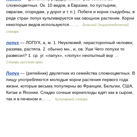
сложноцветных. Ок. 10 видов, в Евразии, по пустырям,
оврагам, огородам, у дорог и т. п.). Побеги и корни съедобны, в
ряде стран лопух культивируется как овощное растение. Корни
некоторых видов используются… …
Большой Энциклопедический
словарь
лопух
— ЛОПУХ, а, м. 1. Неуклюжий, нерасторопный человек;
раззява, растяпа. 2. обычно мн., и, ов. Уши Чего лопухи то
развесил? 1. ср. уг. «лапух», «лопух» неопытный вор …
Словарь русского арго
Лопух
— (репейник) двулетник из семейства сложноцветных. В
пищу употребляются молодые корни растения первого года
жизни, которые весьма популярны во Франции, Бельгии, США,
Китае и Японии. Сладко сочные корнеплоды едят как в сыром,
так и в печеном и… …
Кулинарный словарь