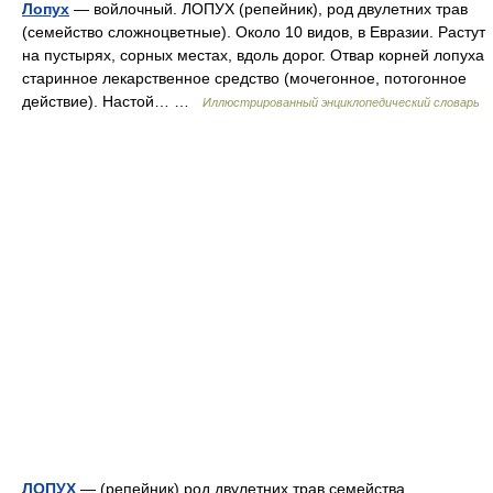
Лопух
— войлочный. ЛОПУХ (репейник), род двулетних трав
(семейство сложноцветные). Около 10 видов, в Евразии. Растут
на пустырях, сорных местах, вдоль дорог. Отвар корней лопуха
старинное лекарственное средство (мочегонное, потогонное
действие). Настой… …
Иллюстрированный энциклопедический словарь
ЛОПУХ
— (репейник) род двулетних трав семейства