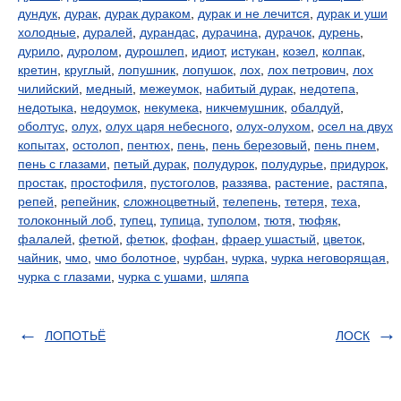
дундук
,
дурак
,
дурак дураком
,
дурак и не лечится
,
дурак и уши
холодные
,
дуралей
,
дурандас
,
дурачина
,
дурачок
,
дурень
,
дурило
,
дуролом
,
дурошлеп
,
идиот
,
истукан
,
козел
,
колпак
,
кретин
,
круглый
,
лопушник
,
лопушок
,
лох
,
лох петрович
,
лох
чилийский
,
медный
,
межеумок
,
набитый дурак
,
недотепа
,
недотыка
,
недоумок
,
некумека
,
никчемушник
,
обалдуй
,
оболтус
,
олух
,
олух царя небесного
,
олух-олухом
,
осел на двух
копытах
,
остолоп
,
пентюх
,
пень
,
пень березовый
,
пень пнем
,
пень с глазами
,
петый дурак
,
полудурок
,
полудурье
,
придурок
,
простак
,
простофиля
,
пустоголов
,
раззява
,
растение
,
растяпа
,
репей
,
репейник
,
сложноцветный
,
телепень
,
тетеря
,
теха
,
толоконный лоб
,
тупец
,
тупица
,
туполом
,
тютя
,
тюфяк
,
фалалей
,
фетюй
,
фетюк
,
фофан
,
фраер ушастый
,
цветок
,
чайник
,
чмо
,
чмо болотное
,
чурбан
,
чурка
,
чурка неговорящая
,
чурка с глазами
,
чурка с ушами
,
шляпа
ЛОПОТЬЁ
ЛОСК