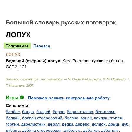
Большой словарь русских поговорок
ЛОПУХ
Толкование
Перевод
ЛОПУХ
Водяной (озёрный) лопух.
Дон.
Растение кувшинка белая.
СДГ 2, 121.
Большой словарь русских поговорок. — М: Олма Медиа Групп
.
В. М. Мокиенко, Т.
Г. Никитина
.
2007
.
Игры ⚽
Поможем решить контрольную работу
Синонимы
:
балбес
,
балда
,
балдей
,
баран
,
баран-голова
,
бестолочь
,
болван
,
болван стоеросовый
,
бревно
,
ванек
,
вахлак
,
глупец
,
гоблин
,
двоелистник
,
дебил
,
дедки
,
дерево
,
долдон
,
дрыщ
,
дуб
,
дубина
,
дубина стоеросовая
,
дуболом
,
дуботол
,
дуботряс
,