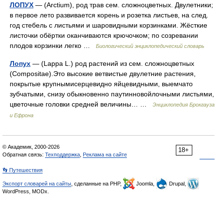
ЛОПУХ
— (Arctium), род трав сем. сложноцветных. Двулетники;
в первое лето развивается корень и розетка листьев, на след.
год стебель с листьями и шаровидными корзинками. Жёсткие
листочки обёртки оканчиваются крючочком; по созревании
плодов корзинки легко …
Биологический энциклопедический словарь
Лопух
— (Lappa L.) род растений из сем. сложноцветных
(Compositae).Это высокие ветвистые двулетние растения,
покрытые крупнымисерцевидно яйцевидными, выемчато
зубчатыми, снизу обыкновенно паутинновойлочными листьями,
цветочные головки средней величины… …
Энциклопедия Брокгауза
и Ефрона
© Академик, 2000-2026
18+
Обратная связь:
Техподдержка
,
Реклама на сайте
👣 Путешествия
Экспорт словарей на сайты
, сделанные на PHP,
Joomla,
Drupal,
WordPress, MODx.