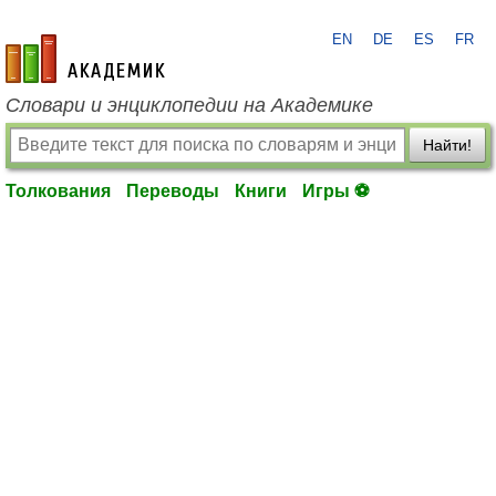
EN
DE
ES
FR
academic.ru
Словари и энциклопедии на Академике
Найти!
Толкования
Переводы
Книги
Игры ⚽