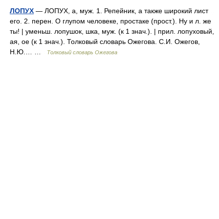
ЛОПУХ
— ЛОПУХ, а, муж. 1. Репейник, а также широкий лист
его. 2. перен. О глупом человеке, простаке (прост.). Ну и л. же
ты! | уменьш. лопушок, шка, муж. (к 1 знач.). | прил. лопуховый,
ая, ое (к 1 знач.). Толковый словарь Ожегова. С.И. Ожегов,
Н.Ю.… …
Толковый словарь Ожегова