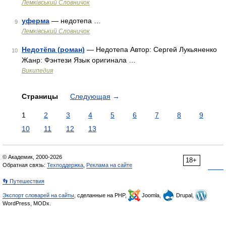
Лемківський Словничок
уферма
— недотепа …
9
Лемківський Словничок
Недотёпа (роман)
— Недотепа Автор: Сергей Лукьяненко
10
Жанр: Фэнтези Язык оригинала …
Википедия
Страницы
Следующая
→
1
2
3
4
5
6
7
8
9
10
11
12
13
© Академик, 2000-2026
18+
Обратная связь:
Техподдержка
,
Реклама на сайте
👣 Путешествия
Экспорт словарей на сайты
, сделанные на PHP,
Joomla,
Drupal,
WordPress, MODx.