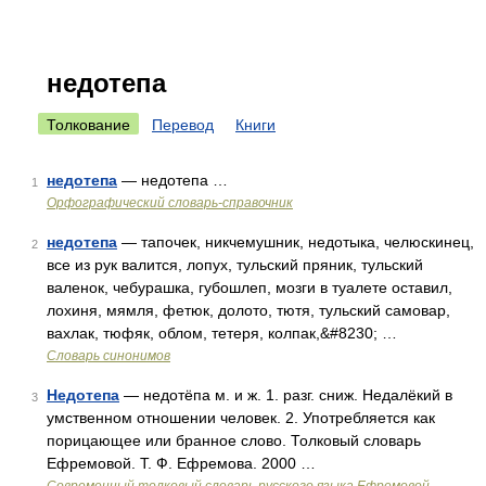
недотепа
Толкование
Перевод
Книги
недотепа
— недотепа …
1
Орфографический словарь-справочник
недотепа
— тапочек, никчемушник, недотыка, челюскинец,
2
все из рук валится, лопух, тульский пряник, тульский
валенок, чебурашка, губошлеп, мозги в туалете оставил,
лохиня, мямля, фетюк, долото, тютя, тульский самовар,
вахлак, тюфяк, облом, тетеря, колпак,&#8230; …
Словарь синонимов
Недотепа
— недотёпа м. и ж. 1. разг. сниж. Недалёкий в
3
умственном отношении человек. 2. Употребляется как
порицающее или бранное слово. Толковый словарь
Ефремовой. Т. Ф. Ефремова. 2000 …