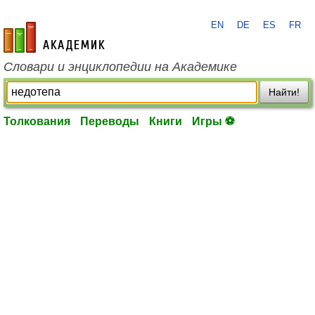
EN
DE
ES
FR
academic.ru
Словари и энциклопедии на Академике
Найти!
Толкования
Переводы
Книги
Игры ⚽