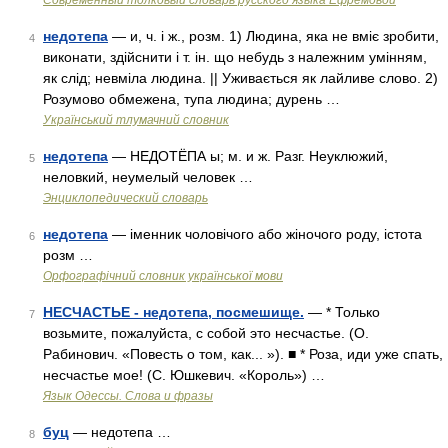
Современный толковый словарь русского языка Ефремовой
недотепа
— и, ч. і ж., розм. 1) Людина, яка не вміє зробити,
4
виконати, здійснити і т. ін. що небудь з належним умінням,
як слід; невміла людина. || Уживається як лайливе слово. 2)
Розумово обмежена, тупа людина; дурень …
Український тлумачний словник
недотепа
— НЕДОТЁПА ы; м. и ж. Разг. Неуклюжий,
5
неловкий, неумелый человек …
Энциклопедический словарь
недотепа
— іменник чоловічого або жіночого роду, істота
6
розм …
Орфографічний словник української мови
НЕСЧАСТЬЕ - недотепа, посмешище.
— * Только
7
возьмите, пожалуйста, с собой это несчастье. (О.
Рабинович. «Повесть о том, как... »). ■ * Роза, иди уже спать,
несчастье мое! (С. Юшкевич. «Король») …
Язык Одессы. Слова и фразы
буц
— недотепа …
8