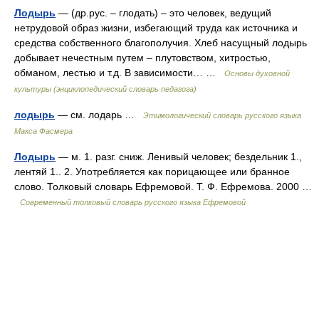
Лодырь
— (др.рус. – глодать) – это человек, ведущий
нетрудовой образ жизни, избегающий труда как источника и
средства собственного благополучия. Хлеб насущный лодырь
добывает нечестным путем – плутовством, хитростью,
обманом, лестью и т.д. В зависимости… …
Основы духовной
культуры (энциклопедический словарь педагога)
лодырь
— см. лодарь …
Этимологический словарь русского языка
Макса Фасмера
Лодырь
— м. 1. разг. сниж. Ленивый человек; бездельник 1.,
лентяй 1.. 2. Употребляется как порицающее или бранное
слово. Толковый словарь Ефремовой. Т. Ф. Ефремова. 2000 …
Современный толковый словарь русского языка Ефремовой