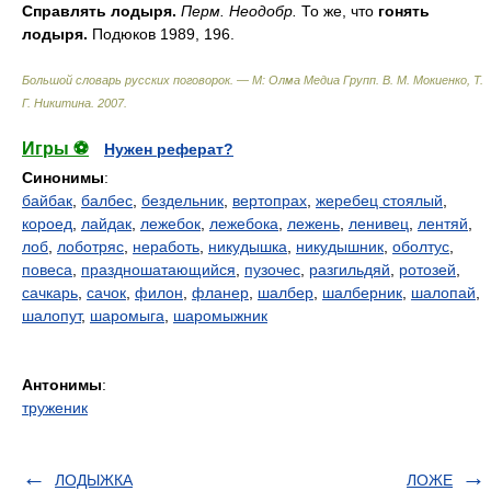
Справлять лодыря.
Перм. Неодобр.
То же, что
гонять
лодыря.
Подюков 1989, 196.
Большой словарь русских поговорок. — М: Олма Медиа Групп
.
В. М. Мокиенко, Т.
Г. Никитина
.
2007
.
Игры ⚽
Нужен реферат?
Синонимы
:
байбак
,
балбес
,
бездельник
,
вертопрах
,
жеребец стоялый
,
короед
,
лайдак
,
лежебок
,
лежебока
,
лежень
,
ленивец
,
лентяй
,
лоб
,
лоботряс
,
неработь
,
никудышка
,
никудышник
,
оболтус
,
повеса
,
праздношатающийся
,
пузочес
,
разгильдяй
,
ротозей
,
сачкарь
,
сачок
,
филон
,
фланер
,
шалбер
,
шалберник
,
шалопай
,
шалопут
,
шаромыга
,
шаромыжник
Антонимы
:
труженик
ЛОДЫЖКА
ЛОЖЕ