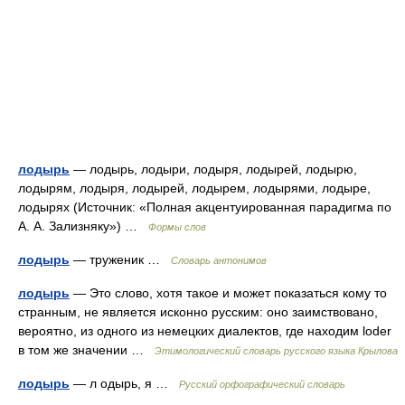
лодырь
— лодырь, лодыри, лодыря, лодырей, лодырю,
лодырям, лодыря, лодырей, лодырем, лодырями, лодыре,
лодырях (Источник: «Полная акцентуированная парадигма по
А. А. Зализняку») …
Формы слов
лодырь
— труженик …
Словарь антонимов
лодырь
— Это слово, хотя такое и может показаться кому то
странным, не является исконно русским: оно заимствовано,
вероятно, из одного из немецких диалектов, где находим loder
в том же значении …
Этимологический словарь русского языка Крылова
лодырь
— л одырь, я …
Русский орфографический словарь