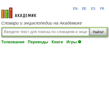
EN
DE
ES
FR
academic.ru
Словари и энциклопедии на Академике
Найти!
Толкования
Переводы
Книги
Игры ⚽