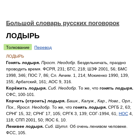
Большой словарь русских поговорок
ЛОДЫРЬ
Толкование
Перевод
ЛОДЫРЬ
Гонять лодыря.
Прост. Неодобр
. Бездельничать, праздно
проводить время. ФСРЯ, 231; БТС, 218; ШЗФ 2001, 56; БМС
1998, 346; ПОС 7, 86; Сл. Акчим. 1, 214; Мокиенко 1990, 139,
155; Арбатский, 161; АОС 9, 316.
Корёжить лодыря.
Сиб. Неодобр.
То же, что
гонять лодыря.
СФС, 100-101.
Корчить (строить) лодыря.
Башк., Калуж., Кар., Новг., Орл.,
Пск., Яросл. Неодобр.
То же, что
гонять лодыря.
СРГБ 2, 63;
СРНГ 15, 32; СРНГ 17, 105; СРГК 3, 139; СОГ-1994, 61;
НОС
4,
118; СПП 2001, 50; ЯОС 6, 10.
Ленивее лодыря.
Сиб. Шутл.
Об очень ленивом человеке.
ФСС, 105.