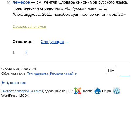
лежебок
— см. лентяй Словарь синонимов русского языка.
10
Практический справочник. М.: Русский язык. З. Е.
Александрова. 2011. лежебок сущ., кол во синонимов: 20 •
…
Словарь синонимов
Страницы
Следующая
→
1
2
© Академик, 2000-2026
18+
Обратная связь:
Техподдержка
,
Реклама на сайте
👣 Путешествия
Экспорт словарей на сайты
, сделанные на PHP,
Joomla,
Drupal,
WordPress, MODx.