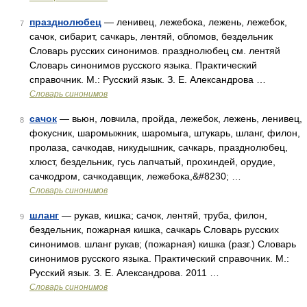
празднолюбец
— ленивец, лежебока, лежень, лежебок,
7
сачок, сибарит, сачкарь, лентяй, обломов, бездельник
Словарь русских синонимов. празднолюбец см. лентяй
Словарь синонимов русского языка. Практический
справочник. М.: Русский язык. З. Е. Александрова …
Словарь синонимов
сачок
— вьюн, ловчила, пройда, лежебок, лежень, ленивец,
8
фокусник, шаромыжник, шаромыга, штукарь, шланг, филон,
пролаза, сачкодав, никудышник, сачкарь, празднолюбец,
хлюст, бездельник, гусь лапчатый, прохиндей, орудие,
сачкодром, сачкодавщик, лежебока,&#8230; …
Словарь синонимов
шланг
— рукав, кишка; сачок, лентяй, труба, филон,
9
бездельник, пожарная кишка, сачкарь Словарь русских
синонимов. шланг рукав; (пожарная) кишка (разг.) Словарь
синонимов русского языка. Практический справочник. М.:
Русский язык. З. Е. Александрова. 2011 …
Словарь синонимов