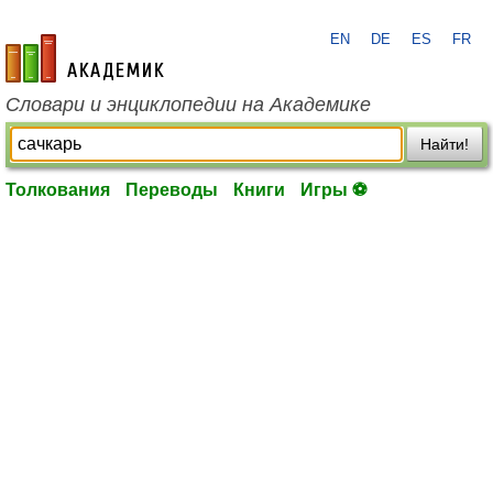
EN
DE
ES
FR
academic.ru
Словари и энциклопедии на Академике
Найти!
Толкования
Переводы
Книги
Игры ⚽