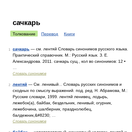
сачкарь
Толкование
Перевод
Книги
сачкарь
— см. лентяй Словарь синонимов русского языка.
1
Практический справочник. М.: Русский язык. З. Е.
Александрова. 2011. сачкарь сущ., кол во синонимов: 12 •
…
Словарь синонимов
лентяй
— См. ленивый... Словарь русских синонимов и
2
сходных по смыслу выражений. под. ред. Н. Абрамова, М.:
Русские словари, 1999. лентяй ленивец, лодырь,
лежебок(а), байбак, бездельник, ленивый; огурник,
лежебочина, шалберник, празднолюбец,
балдежник,&#8230; …
Словарь синонимов