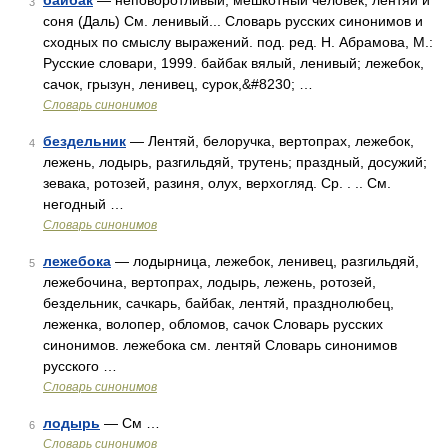
байбак
— неповоротливый, мешкотный человек, лентяй и
3
соня (Даль) См. ленивый... Словарь русских синонимов и
сходных по смыслу выражений. под. ред. Н. Абрамова, М.:
Русские словари, 1999. байбак вялый, ленивый; лежебок,
сачок, грызун, ленивец, сурок,&#8230; …
Словарь синонимов
бездельник
— Лентяй, белоручка, вертопрах, лежебок,
4
лежень, лодырь, разгильдяй, трутень; праздный, досужий;
зевака, ротозей, разиня, олух, верхогляд. Ср. . .. См.
негодный …
Словарь синонимов
лежебока
— лодырница, лежебок, ленивец, разгильдяй,
5
лежебочина, вертопрах, лодырь, лежень, ротозей,
бездельник, сачкарь, байбак, лентяй, празднолюбец,
леженка, волопер, обломов, сачок Словарь русских
синонимов. лежебока см. лентяй Словарь синонимов
русского …
Словарь синонимов
лодырь
— См …
6
Словарь синонимов