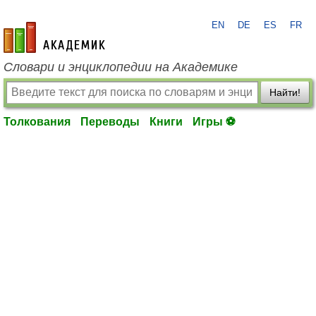
EN
DE
ES
FR
academic.ru
Словари и энциклопедии на Академике
Найти!
Толкования
Переводы
Книги
Игры ⚽