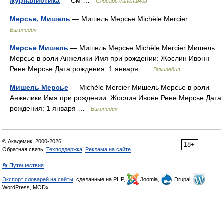
журналистика
— См …
Словарь синонимов
Мерсье, Мишель
— Мишель Мерсье Michèle Mercier …
Википедия
Мерсье Мишель
— Мишель Мерсье Michèle Mercier Мишель
Мерсье в роли Анжелики Имя при рождении: Жослин Ивонн
Рене Мерсье Дата рождения: 1 января …
Википедия
Мишель Мерсье
— Michèle Mercier Мишель Мерсье в роли
Анжелики Имя при рождении: Жослин Ивонн Рене Мерсье Дата
рождения: 1 января …
Википедия
© Академик, 2000-2026
18+
Обратная связь:
Техподдержка
,
Реклама на сайте
👣 Путешествия
Экспорт словарей на сайты
, сделанные на PHP,
Joomla,
Drupal,
WordPress, MODx.