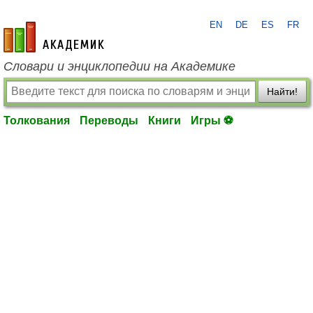
EN
DE
ES
FR
academic.ru
Словари и энциклопедии на Академике
Найти!
Толкования
Переводы
Книги
Игры ⚽