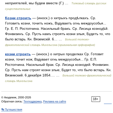
неприятелей, мы будем вместе (Г.) …
Толковый словарь русских
существительных
Козни строить
— (иноск.) о хитрыхъ продѣлкахъ. Ср.
Готовитъ козни, точитъ ножъ, Вздуваетъ огнь междоусобья...
Гр. Е. П. Ростопчина. Насильный бракъ. Ср. Лисица кознодѣй.
Фонвизинъ. Ср. Пусть намъ строятъ козни злыя, Будетъ то, что
было встарь. Кн. Вяземскій. 6… …
Большой толково-
фразеологический словарь Михельсона (оригинальная орфография)
козни строить
— (иноск.) о хитрых проделках Ср. Готовит
козни, точит нож, Вздувает огнь междоусобья... Гр. Е.П.
Ростопчина. Насильный брак. Ср. Лисица кознодей. Фонвизин.
Ср. Пусть нам строят козни злые, Будет то, что было встарь. Кн.
Вяземский. 6 декабря 1854.… …
Большой толково-фразеологический
словарь Михельсона
© Академик, 2000-2026
18+
Обратная связь:
Техподдержка
,
Реклама на сайте
👣 Путешествия