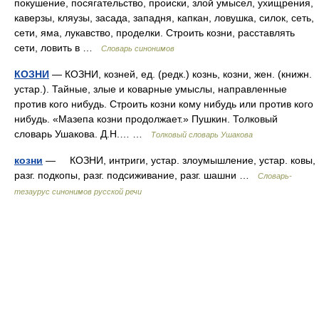
покушение, посягательство, происки, злой умысел, ухищрения,
каверзы, кляузы, засада, западня, капкан, ловушка, силок, сеть,
сети, яма, лукавство, проделки. Строить козни, расставлять
сети, ловить в …
Словарь синонимов
КОЗНИ
— КОЗНИ, козней, ед. (редк.) кознь, козни, жен. (книжн.
устар.). Тайные, злые и коварные умыслы, направленные
против кого нибудь. Строить козни кому нибудь или против кого
нибудь. «Мазепа козни продолжает.» Пушкин. Толковый
словарь Ушакова. Д.Н.… …
Толковый словарь Ушакова
козни
— КОЗНИ, интриги, устар. злоумышление, устар. ковы,
разг. подкопы, разг. подсиживание, разг. шашни …
Словарь-
тезаурус синонимов русской речи