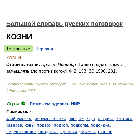
Большой словарь русских поговорок
КОЗНИ
Толкование
Перевод
КОЗНИ
Строить козни.
Прост. Неодобр.
Тайно вредить кому-л.,
замышлять зло против кого-л. Ф 2, 193; ЗС 1996, 231.
Большой словарь русских поговорок. — М: Олма Медиа Групп
.
В. М. Мокиенко, Т.
Г. Никитина
.
2007
.
Игры ⚽
Поможем сделать НИР
Синонимы
:
злой умысел
,
злоумышление
,
злыдни
,
игра
,
интрига
,
интриги
,
каверза
,
ковы
,
подвох
,
подкоп
,
подкопы
,
подсидка
,
подсиживание
,
проделка
,
происки
,
умыслы
,
шашни