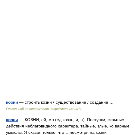
козни
— строить козни • существование / создание …
Глагольной сочетаемости непредметных имён
козни
— КОЗНИ, ей, мн (ед кознь, и, ж). Поступки, скрытые
действия неблаговидного характера, тайные, злые, ко варные
умыслы. Я сказал только, что… несмотря на козни