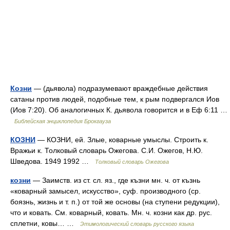
Козни
— (дьявола) подразумевают враждебные действия
сатаны против людей, подобные тем, к рым подвергался Иов
(Иов 7:20). Об аналогичных К. дьявола говорится и в Еф 6:11 …
Библейская энциклопедия Брокгауза
КОЗНИ
— КОЗНИ, ей. Злые, коварные умыслы. Строить к.
Вражьи к. Толковый словарь Ожегова. С.И. Ожегов, Н.Ю.
Шведова. 1949 1992 …
Толковый словарь Ожегова
козни
— Заимств. из ст. сл. яз., где къзни мн. ч. от къзнь
«коварный замысел, искусство», суф. производного (ср.
боязнь, жизнь и т. п.) от той же основы (на ступени редукции),
что и ковать. См. коварный, ковать. Мн. ч. козни как др. рус.
сплетни, ковы… …
Этимологический словарь русского языка