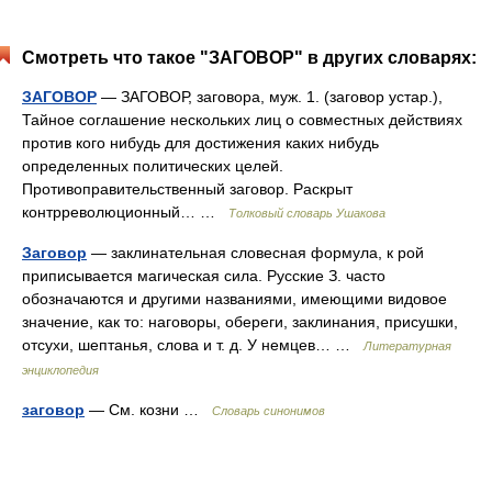
Смотреть что такое "ЗАГОВОР" в других словарях:
ЗАГОВОР
— ЗАГОВОР, заговора, муж. 1. (заговор устар.),
Тайное соглашение нескольких лиц о совместных действиях
против кого нибудь для достижения каких нибудь
определенных политических целей.
Противоправительственный заговор. Раскрыт
контрреволюционный… …
Толковый словарь Ушакова
Заговор
— заклинательная словесная формула, к рой
приписывается магическая сила. Русские З. часто
обозначаются и другими названиями, имеющими видовое
значение, как то: наговоры, обереги, заклинания, присушки,
отсухи, шептанья, слова и т. д. У немцев… …
Литературная
энциклопедия
заговор
— См. козни …
Словарь синонимов