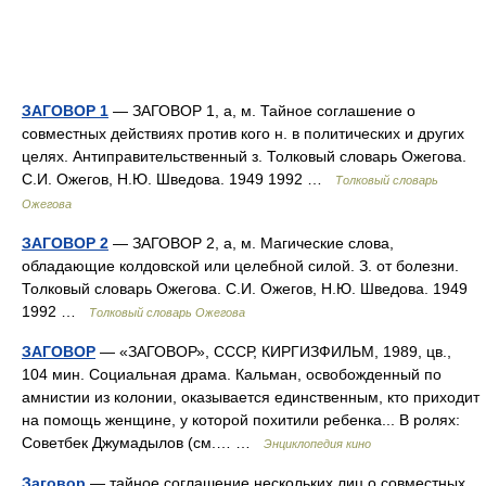
ЗАГОВОР 1
— ЗАГОВОР 1, а, м. Тайное соглашение о
совместных действиях против кого н. в политических и других
целях. Антиправительственный з. Толковый словарь Ожегова.
С.И. Ожегов, Н.Ю. Шведова. 1949 1992 …
Толковый словарь
Ожегова
ЗАГОВОР 2
— ЗАГОВОР 2, а, м. Магические слова,
обладающие колдовской или целебной силой. З. от болезни.
Толковый словарь Ожегова. С.И. Ожегов, Н.Ю. Шведова. 1949
1992 …
Толковый словарь Ожегова
ЗАГОВОР
— «ЗАГОВОР», СССР, КИРГИЗФИЛЬМ, 1989, цв.,
104 мин. Социальная драма. Кальман, освобожденный по
амнистии из колонии, оказывается единственным, кто приходит
на помощь женщине, у которой похитили ребенка... В ролях:
Советбек Джумадылов (см.… …
Энциклопедия кино
Заговор
— тайное соглашение нескольких лиц о совместных