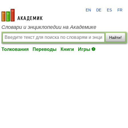
EN
DE
ES
FR
academic.ru
Словари и энциклопедии на Академике
Найти!
Толкования
Переводы
Книги
Игры ⚽