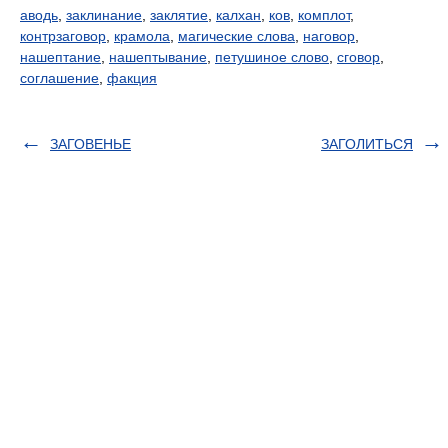
аводь
,
заклинание
,
заклятие
,
калхан
,
ков
,
комплот
,
контрзаговор
,
крамола
,
магические слова
,
наговор
,
нашептание
,
нашептывание
,
петушиное слово
,
сговор
,
соглашение
,
факция
ЗАГОВЕНЬЕ
ЗАГОЛИТЬСЯ