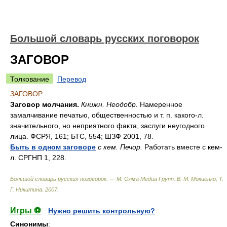
Большой словарь русских поговорок
ЗАГОВОР
Толкование
Перевод
ЗАГОВОР
Заговор молчания.
Книжн. Неодобр.
Намеренное
замалчивание печатью, общественностью и т. п. какого-л.
значительного, но неприятного факта, заслуги неугодного
лица. ФСРЯ, 161; БТС, 554; ШЗФ 2001, 78.
Быть в одном заговоре
с кем. Печор.
Работать вместе с кем-
л. СРГНП 1, 228.
Большой словарь русских поговорок. — М: Олма Медиа Групп
.
В. М. Мокиенко, Т.
Г. Никитина
.
2007
.
Игры ⚽
Нужно решить контрольную?
Синонимы
: