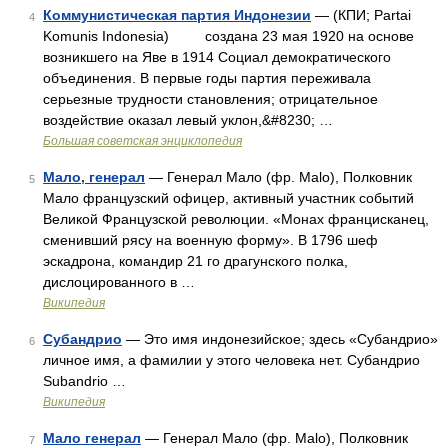
Коммунистическая партия Индонезии
— (КПИ; Partai
4
Komunis Indonesia) создана 23 мая 1920 на основе
возникшего на Яве в 1914 Социал демократического
объединения. В первые годы партия переживала
серьезные трудности становления; отрицательное
воздействие оказал левый уклон,&#8230; …
Большая советская энциклопедия
Мало, генерал
— Генерал Мало (фр. Malo), Полковник
5
Мало французский офицер, активный участник событий
Великой Французской революции. «Монах францисканец,
сменивший рясу на военную форму». В 1796 шеф
эскадрона, командир 21 го драгунского полка,
дислоцированного в …
Википедия
Субандрио
— Это имя индонезийское; здесь «Субандрио»
6
личное имя, а фамилии у этого человека нет. Субандрио
Subandrio …
Википедия
Мало генерал
— Генерал Мало (фр. Malo), Полковник
7