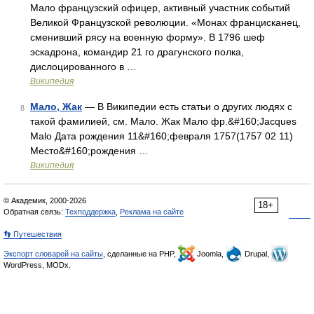
Мало французский офицер, активный участник событий
Великой Французской революции. «Монах францисканец,
сменивший рясу на военную форму». В 1796 шеф
эскадрона, командир 21 го драгунского полка,
дислоцированного в …
Википедия
Мало, Жак
— В Википедии есть статьи о других людях с
8
такой фамилией, см. Мало. Жак Мало фр.&#160;Jacques
Malo Дата рождения 11&#160;февраля 1757(1757 02 11)
Место&#160;рождения …
Википедия
© Академик, 2000-2026
18+
Обратная связь:
Техподдержка
,
Реклама на сайте
👣 Путешествия
Экспорт словарей на сайты
, сделанные на PHP,
Joomla,
Drupal,
WordPress, MODx.