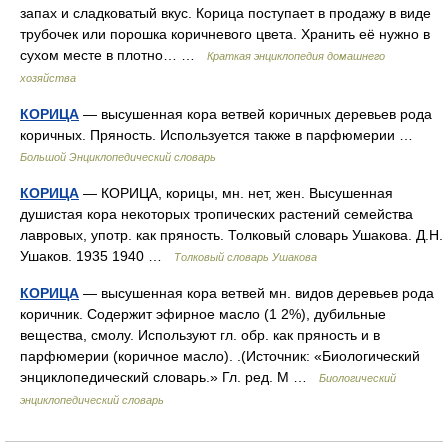
запах и сладковатый вкус. Корица поступает в продажу в виде
трубочек или порошка коричневого цвета. Хранить её нужно в
сухом месте в плотно… …
Краткая энциклопедия домашнего
хозяйства
КОРИЦА
— высушенная кора ветвей коричных деревьев рода
коричных. Пряность. Используется также в парфюмерии …
Большой Энциклопедический словарь
КОРИЦА
— КОРИЦА, корицы, мн. нет, жен. Высушенная
душистая кора некоторых тропических растений семейства
лавровых, употр. как пряность. Толковый словарь Ушакова. Д.Н.
Ушаков. 1935 1940 …
Толковый словарь Ушакова
КОРИЦА
— высушенная кора ветвей мн. видов деревьев рода
коричник. Содержит эфирное масло (1 2%), дубильные
вещества, смолу. Используют гл. обр. как пряность и в
парфюмерии (коричное масло). .(Источник: «Биологический
энциклопедический словарь.» Гл. ред. М …
Биологический
энциклопедический словарь