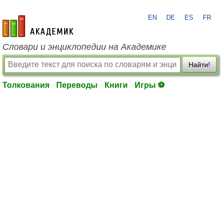
EN
DE
ES
FR
academic.ru
Словари и энциклопедии на Академике
Найти!
Толкования
Переводы
Книги
Игры ⚽