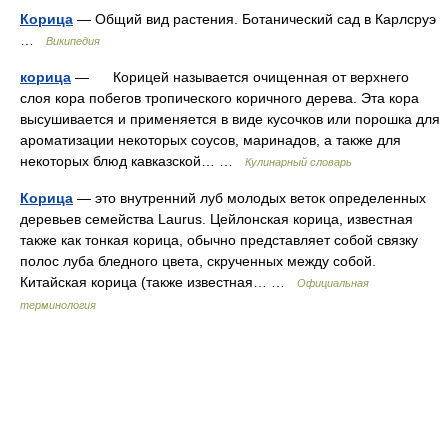
Корица
— Общий вид растения. Ботанический сад в Карлсруэ
…
Википедия
корица
— Корицей называется очищенная от верхнего
слоя кора побегов тропического коричного дерева. Эта кора
высушивается и применяется в виде кусочков или порошка для
ароматизации некоторых соусов, маринадов, а также для
некоторых блюд кавказской… …
Кулинарный словарь
Корица
— это внутренний луб молодых веток определенных
деревьев семейства Laurus. Цейлонская корица, известная
также как тонкая корица, обычно представляет собой связку
полос луба бледного цвета, скрученных между собой.
Китайская корица (также известная… …
Официальная
терминология