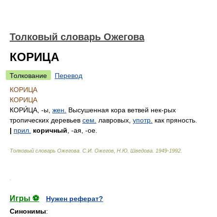
Толковый словарь Ожегова
КОРИЦА
Толкование
Перевод
КОРИЦА
КОРИЦА
КОРИ́ЦА
, -ы,
жен.
Высушенная кора ветвей нек-рых
тропических деревьев
сем.
лавровых,
употр.
как пряность.
|
прил.
коричный
, -ая, -ое.
Толковый словарь Ожегова
.
С.И. Ожегов, Н.Ю. Шведова.
1949-1992
.
.
Игры ⚽
Нужен реферат?
Синонимы
: