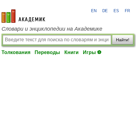
EN
DE
ES
FR
academic.ru
Словари и энциклопедии на Академике
Найти!
Толкования
Переводы
Книги
Игры ⚽