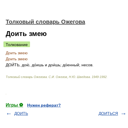
Толковый словарь Ожегова
Доить змею
Толкование
Доить змею
Доить змею
ДОИ́ТЬ, дою́, до́ишь и дои́шь; до́енный; несов.
Толковый словарь Ожегова
.
С.И. Ожегов, Н.Ю. Шведова.
1949-1992
.
.
Игры ⚽
Нужен реферат?
ДОИТЬ
ДОИТЬСЯ