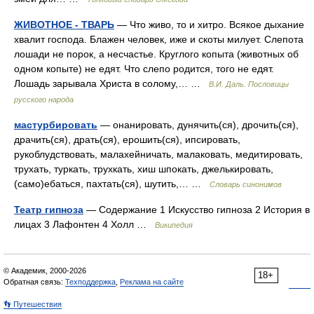
ЖИВОТНОЕ - ТВАРЬ
— Что живо, то и хитро. Всякое дыхание
хвалит господа. Блажен человек, иже и скоты милует. Слепота
лошади не порок, а несчастье. Круглого копыта (животных об
одном копыте) не едят. Что слепо родится, того не едят.
Лошадь зарывала Христа в солому,… …
В.И. Даль. Пословицы
русского народа
мастурбировать
— онанировать, дунячить(ся), дрочить(ся),
драчить(ся), драть(ся), ерошить(ся), ипсировать,
рукоблудствовать, малахейничать, малаковать, медитировать,
трухать, туркать, трухкать, хиш шпокать, джелькировать,
(само)ебаться, пахтать(ся), шутить,… …
Словарь синонимов
Театр гипноза
— Содержание 1 Искусство гипноза 2 История в
лицах 3 Лафонтен 4 Холл …
Википедия
© Академик, 2000-2026
18+
Обратная связь:
Техподдержка
,
Реклама на сайте
👣 Путешествия