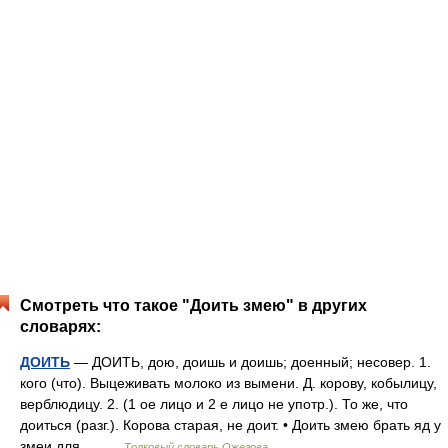
Смотреть что такое "Доить змею" в других
словарях:
ДОИТЬ
— ДОИТЬ, дою, доишь и доишь; доенный; несовер. 1.
кого (что). Выцеживать молоко из вымени. Д. корову, кобылицу,
верблюдицу. 2. (1 ое лицо и 2 е лицо не употр.). То же, что
доиться (разг.). Корова старая, не доит. • Доить змею брать яд у
змеи для… …
Толковый словарь Ожегова