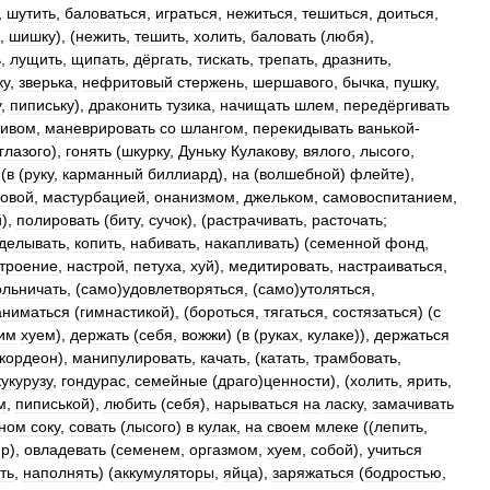
,
шутить
,
баловаться
,
играться
,
нежиться
,
тешиться
,
доиться
,
,
шишку
), (
нежить
,
тешить
,
холить
,
баловать
(
любя
),
ь
,
лущить
,
щипать
,
дёргать
,
тискать
,
трепать
,
дразнить
,
ку
,
зверька
,
нефритовый
стержень
,
шершавого
,
бычка
,
пушку
,
у
,
пипиську
),
драконить
тузика
,
начищать
шлем
,
передёргивать
тивом
,
маневрировать
со
шлангом
,
перекидывать
ванькой
-
глазого
),
гонять
(
шкурку
,
Дуньку
Кулакову
,
вялого
,
лысого
,
(
в
(
руку
,
карманный
биллиард
),
на
(
волшебной
)
флейте
),
ковой
,
мастурбацией
,
онанизмом
,
джельком
,
самовоспитанием
,
й
),
полировать
(
биту
,
сучок
), (
растрачивать
,
расточать
;
делывать
,
копить
,
набивать
,
накапливать
) (
семенной
фонд
,
троение
,
настрой
,
петуха
,
хуй
),
медитировать
,
настраиваться
,
льничать
, (
само
)
удовлетворяться
, (
само
)
утоляться
,
аниматься
(
гимнастикой
), (
бороться
,
тягаться
,
состязаться
) (
с
им
хуем
),
держать
(
себя
,
вожжи
) (
в
(
руках
,
кулаке
)),
держаться
ккордеон
),
манипулировать
,
качать
, (
катать
,
трамбовать
,
кукурузу
,
гондурас
,
семейные
(
драго
)
ценности
), (
холить
,
ярить
,
м
,
пиписькой
),
любить
(
себя
),
нарываться
на
ласку
,
замачивать
нном
соку
,
совать
(
лысого
)
в
кулак
,
на
своем
млеке
((
лепить
,
ир
),
овладевать
(
семенем
,
оргазмом
,
хуем
,
собой
),
учиться
ть
,
наполнять
) (
аккумуляторы
,
яйца
),
заряжаться
(
бодростью
,