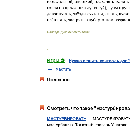
(
сексуальной
)
энергией
), (
закалять
,
калить
(
мечи
на
орала
,
письку
на
хуй
),
хуем
(
груш
девок
пугать
,
звёзды
считать
), (
гнать
,
пуска
(
вз
)
гонять
,
застрять
в
пубертатном
возраст
Словарь
русских
синонимов
.
.
Игры ⚽
Нужно решить контрольную?
мастить
Полезное
Смотреть что такое "мастурбирова
МАСТУРБИРОВАТЬ
— МАСТУРБИРОВАТЬ, м
мастурбацию. Толковый словарь Ушакова.