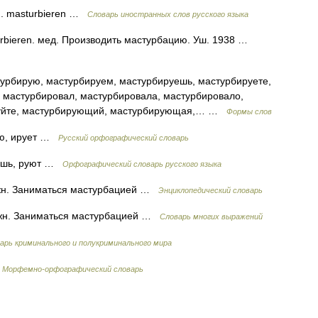
м. masturbieren …
Словарь иностранных слов русского языка
urbieren. мед. Производить мастурбацию. Уш. 1938 …
урбирую, мастурбируем, мастурбируешь, мастурбируете,
, мастурбировал, мастурбировала, мастурбировало,
ируйте, мастурбирующий, мастурбирующая,… …
Формы слов
ую, ирует …
Русский орфографический словарь
уешь, руют …
Орфографический словарь русского языка
ижн. Заниматься мастурбацией …
Энциклопедический словарь
ижн. Заниматься мастурбацией …
Словарь многих выражений
арь криминального и полукриминального мира
…
Морфемно-орфографический словарь