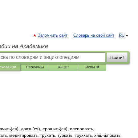
Запомнить сайт
Словарь на свой сайт
RU
едии на Академике
Найти!
лкования
Переводы
Книги
Игры ⚽
ачить
(
ся
),
драть
(
ся
),
ерошить
(
ся
),
ипсировать
,
ать
,
медитировать
,
трухать
,
туркать
,
трухкать
,
хиш
-
шпокать
,