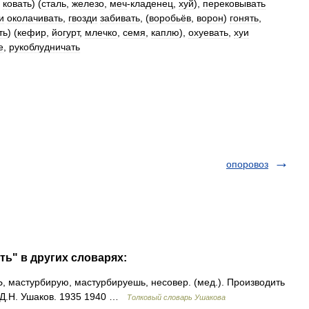
,
ковать
) (
сталь
,
железо
,
меч
-
кладенец
,
хуй
),
перековывать
и
околачивать
,
гвозди
забивать
, (
воробьёв
,
ворон
)
гонять
,
ть
) (
кефир
,
йогурт
,
млечко
,
семя
,
каплю
),
охуевать
,
хуи
е
,
рукоблудничать
опоровоз
ть" в других словарях:
астурбирую, мастурбируешь, несовер. (мед.). Производить
 Д.Н. Ушаков. 1935 1940 …
Толковый словарь Ушакова