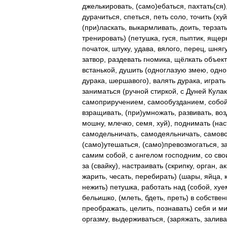
джелькировать
, (
само
)
ебаться
,
пахтать
(
ся
)
дурачиться
,
спеться
,
петь
соло
,
точить
(
хуй
(
при
)
ласкать
,
выкармливать
,
доить
,
терзат
тренировать
) (
петушка
,
гуся
,
пыптик
,
ящер
початок
,
штуку
,
удава
,
вялого
,
перец
,
шняг
затвор
,
раздевать
гномика
,
щёлкать
объек
встанькой
,
душить
(
одноглазую
змею
,
одно
дурака
,
шершавого
),
валять
дурака
,
играть
заниматься
(
ручной
стиркой
,
с
Дуней
Кула
самоприручением
,
самообузданием
,
собо
взращивать
, (
при
)
умножать
,
развивать
,
воз
мошну
,
млечко
,
семя
,
хуй
),
поднимать
(
нас
самодельничать
,
самодеяльничать
,
самово
(
само
)
утешаться
, (
само
)
превозмогаться
,
з
самим
собой
,
с
ангелом
господним
,
со
сво
за
(
свайку
),
настраивать
(
скрипку
,
орган
,
а
жарить
,
чесать
,
перебирать
) (
шары
,
яйца
,
нежить
)
петушка
,
работать
над
(
собой
,
хуе
бельишко
, (
млеть
,
бдеть
,
преть
)
в
собстве
преображать
,
целить
,
познавать
)
себя
и
м
оргазму
,
выдерживаться
, (
заряжать
,
залива