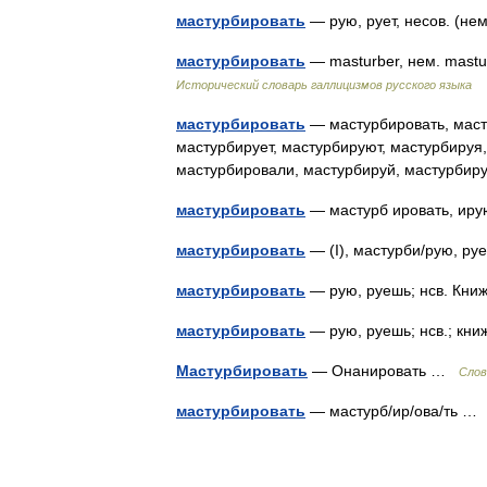
мастурбировать
— рую, рует, несов. (не
мастурбировать
— masturber, нем. mast
Исторический словарь галлицизмов русского языка
мастурбировать
— мастурбировать, маст
мастурбирует, мастурбируют, мастурбируя
мастурбировали, мастурбируй, мастурб
мастурбировать
— мастурб ировать, ир
мастурбировать
— (I), мастурби/рую, р
мастурбировать
— рую, руешь; нсв. Кн
мастурбировать
— рую, руешь; нсв.; кн
Мастурбировать
— Онанировать …
Слов
мастурбировать
— мастурб/ир/ова/ть 