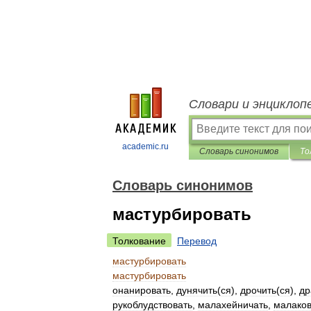
Словари и энциклоп
academic.ru
Словарь синонимов
То
Словарь синонимов
мастурбировать
Толкование
Перевод
мастурбировать
мастурбировать
онанировать
,
дунячить
(
ся
),
дрочить
(
ся
),
др
рукоблудствовать
,
малахейничать
,
малаков