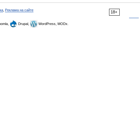
ка
,
Реклама на сайте
18+
omla,
Drupal,
WordPress, MODx.