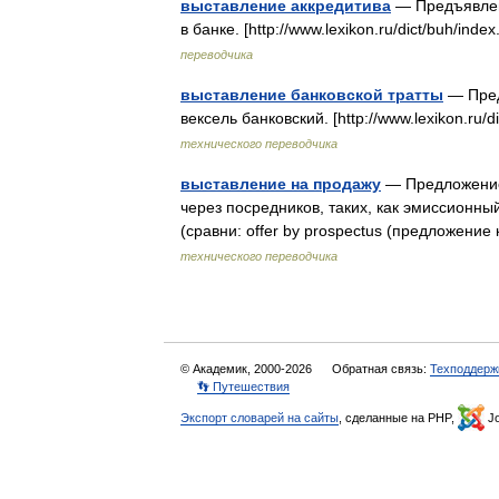
выставление аккредитива
— Предъявлени
в банке. [http://www.lexikon.ru/dict/buh/in
переводчика
выставление банковской тратты
— Предъ
вексель банковский. [http://www.lexikon.ru
технического переводчика
выставление на продажу
— Предложение
через посредников, таких, как эмиссионный
(сравни: offer by prospectus (предложе
технического переводчика
© Академик, 2000-2026
Обратная связь:
Техподдерж
👣 Путешествия
Экспорт словарей на сайты
, сделанные на PHP,
Jo