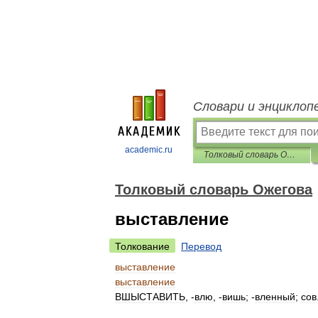
Словари и энциклоп
academic.ru
Толковый словарь Ожегова
Толковый словарь Ожегова
выставление
Толкование
Перевод
выставление
выставление
ВШЫСТАВИТЬ
, -
влю
, -
вишь
; -
вленный
;
сов