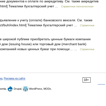
е документов к оплате по аккредитиву. См. также аккредитив
dex.html] Тематики бухгалтерский учет …
Справочник технического
явление к учету (оплате) банковского векселя. См. также
/dict/buh/index.html] Тематики бухгалтерский учет …
Справочник
 широкой публике приобретать ценные бумаги компании
 дом (issuing house) или торговый дом (merchant bank)
ние компанией новых ценных бумаг при помощи… …
Справочник
ка
,
Реклама на сайте
18+
omla,
Drupal,
WordPress, MODx.