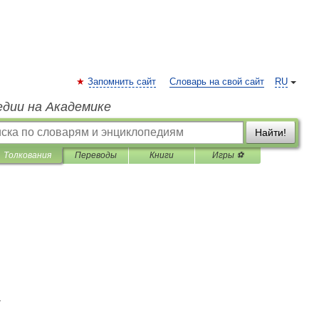
Запомнить сайт
Словарь на свой сайт
RU
едии на Академике
Найти!
Толкования
Переводы
Книги
Игры ⚽
.