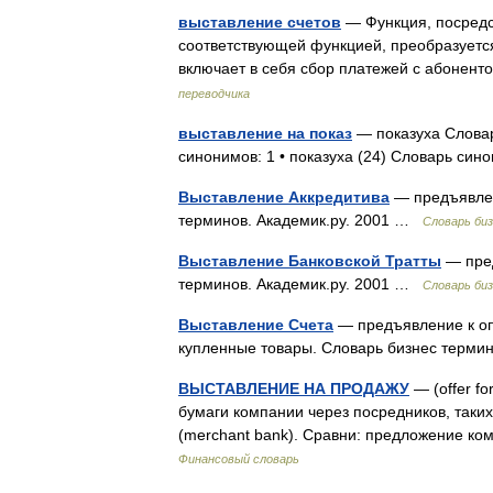
выставление счетов
— Функция, посредс
соответствующей функцией, преобразуется
включает в себя сбор платежей с абонент
переводчика
выставление на показ
— показуха Словар
синонимов: 1 • показуха (24) Словарь си
Выставление Аккредитива
— предъявлен
терминов. Академик.ру. 2001 …
Словарь би
Выставление Банковской Тратты
— пред
терминов. Академик.ру. 2001 …
Словарь би
Выставление Счета
— предъявление к опл
купленные товары. Словарь бизнес терми
ВЫСТАВЛЕНИЕ НА ПРОДАЖУ
— (offer f
бумаги компании через посредников, таких
(merchant bank). Cравни: предложение 
Финансовый словарь