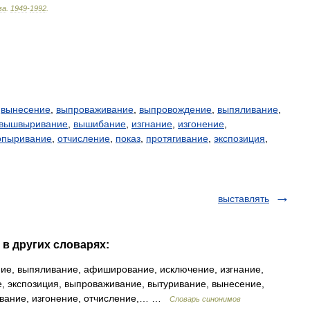
ва
.
1949
-
1992
.
,
вынесение
,
выпроваживание
,
выпровождение
,
выпяливание
,
вышвыривание
,
вышибание
,
изгнание
,
изгонение
,
опыривание
,
отчисление
,
показ
,
протягивание
,
экспозиция
,
выставлять
 в других словарях:
ие, выпяливание, афиширование, исключение, изгнание,
, экспозиция, выпроваживание, вытуривание, вынесение,
рование, изгонение, отчисление,… …
Словарь синонимов