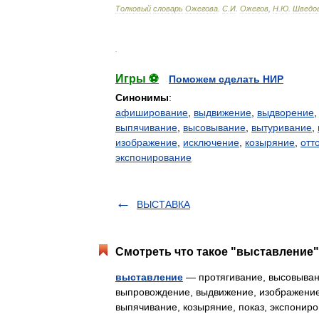
Толковый
словарь
Ожегова
.
С
.
И
.
Ожегов
,
Н
.
Ю
.
Шведо
.
Игры ⚽
Поможем сделать НИР
Синонимы
:
афиширование
,
выдвижение
,
выдворение
выпячивание
,
высовывание
,
вытуривание
,
изображение
,
исключение
,
козыряние
,
отт
экспонирование
ВЫСТАВКА
Смотреть что такое "выставление"
выставление
— протягивание, высовыван
выпровождение, выдвижение, изображение
выпячивание, козыряние, показ, экспони