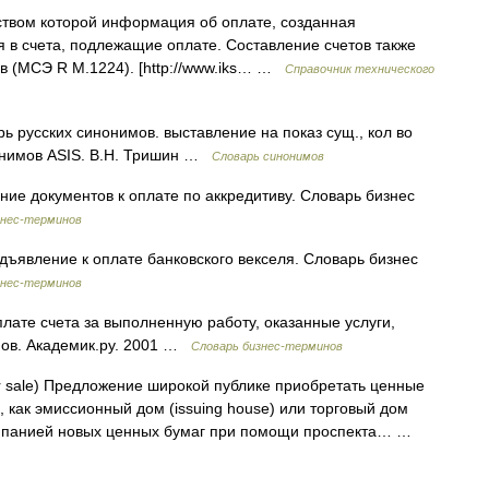
твом которой информация об оплате, созданная
 в счета, подлежащие оплате. Составление счетов также
ов (МСЭ R M.1224). [http://www.iks… …
Справочник технического
ь русских синонимов. выставление на показ сущ., кол во
нонимов ASIS. В.Н. Тришин …
Словарь синонимов
ие документов к оплате по аккредитиву. Словарь бизнес
знес-терминов
ъявление к оплате банковского векселя. Словарь бизнес
знес-терминов
ате счета за выполненную работу, оказанные услуги,
нов. Академик.ру. 2001 …
Словарь бизнес-терминов
or sale) Предложение широкой публике приобретать ценные
, как эмиссионный дом (issuing house) или торговый дом
компанией новых ценных бумаг при помощи проспекта… …