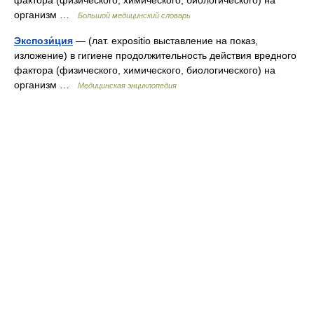
фактора (физического, химического, биологического) на
организм …
Большой медицинский словарь
Экспози́ция
— (лат. expositio выставление на показ,
изложение) в гигиене продолжительность действия вредного
фактора (физического, химического, биологического) на
организм …
Медицинская энциклопедия