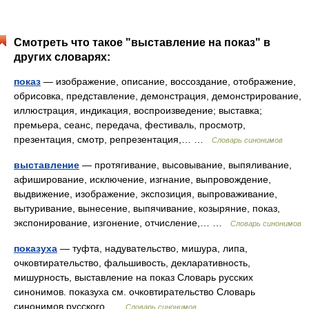
Смотреть что такое "выставление на показ" в
других словарях:
показ
— изображение, описание, воссоздание, отображение,
обрисовка, представление, демонстрация, демонстрирование,
иллюстрация, индикация, воспроизведение; выставка;
премьера, сеанс, передача, фестиваль, просмотр,
презентация, смотр, репрезентация,… …
Словарь синонимов
выставление
— протягивание, высовывание, выпяливание,
афиширование, исключение, изгнание, выпровождение,
выдвижение, изображение, экспозиция, выпроваживание,
вытуривание, вынесение, выпячивание, козыряние, показ,
экспонирование, изгонение, отчисление,… …
Словарь синонимов
показуха
— туфта, надувательство, мишура, липа,
очковтирательство, фальшивость, декларативность,
мишурность, выставление на показ Словарь русских
синонимов. показуха см. очковтирательство Словарь
синонимов русского …
Словарь синонимов