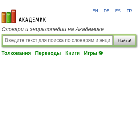
EN
DE
ES
FR
academic.ru
Словари и энциклопедии на Академике
Найти!
Толкования
Переводы
Книги
Игры ⚽