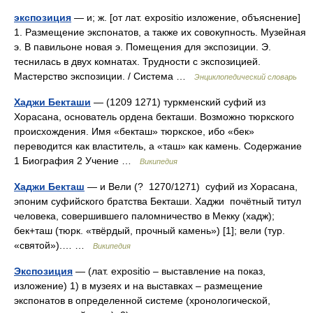
экспозиция
— и; ж. [от лат. expositio изложение, объяснение]
1. Размещение экспонатов, а также их совокупность. Музейная
э. В павильоне новая э. Помещения для экспозиции. Э.
теснилась в двух комнатах. Трудности с экспозицией.
Мастерство экспозиции. / Система …
Энциклопедический словарь
Хаджи Бекташи
— (1209 1271) туркменский суфий из
Хорасана, основатель ордена бекташи. Возможно тюркского
происхождения. Имя «бекташ» тюркское, ибо «бек»
переводится как властитель, а «таш» как камень. Содержание
1 Биография 2 Учение …
Википедия
Хаджи Бекташ
— и Вели (? 1270/1271) суфий из Хорасана,
эпоним суфийского братства Бекташи. Хаджи почётный титул
человека, совершившего паломничество в Мекку (хадж);
бек+таш (тюрк. «твёрдый, прочный камень») [1]; вели (тур.
«святой»).… …
Википедия
Экспозиция
— (лат. expositio – выставление на показ,
изложение) 1) в музеях и на выставках – размещение
экспонатов в определенной системе (хронологической,