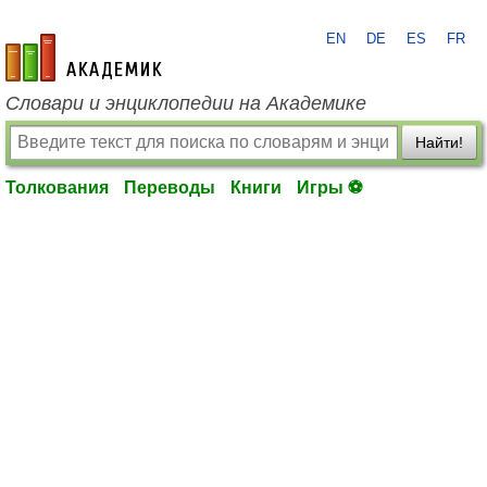
EN
DE
ES
FR
academic.ru
Словари и энциклопедии на Академике
Найти!
Толкования
Переводы
Книги
Игры ⚽