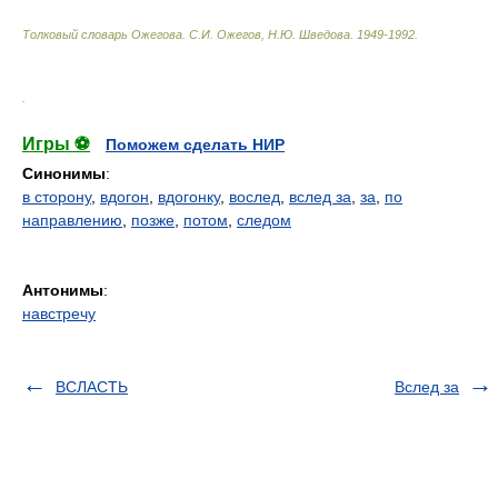
Толковый словарь Ожегова
.
С.И. Ожегов, Н.Ю. Шведова.
1949-1992
.
.
Игры ⚽
Поможем сделать НИР
Синонимы
:
в сторону
,
вдогон
,
вдогонку
,
вослед
,
вслед за
,
за
,
по
направлению
,
позже
,
потом
,
следом
Антонимы
:
навстречу
ВСЛАСТЬ
Вслед за