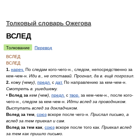
Толковый словарь Ожегова
ВСЛЕД
Толкование
Перевод
ВСЛЕД
ВСЛЕД
1.
нареч.
По следам кого-чего-н., следом, непосредственно за
кем-чем-н.
Иди в., не отставай. Прогнал, да в. ещё погрозил.
2.
кому (чему)
,
предл.
с
дат.
По направлению за кем-чем-н.
Смотреть в. ушедшему.
•
Вслед за
кем (чем)
,
предл.
с
твор.
за кем-чем-н., после кого-
чего-н., следом за кем-чем-н.
Идти вслед за проводником.
Выступать вслед за докладчиком.
Вслед за тем
,
союз
вскоре после чего-н.
Прислал письмо, а
вслед за тем приехал и сам.
Вслед за тем как
,
союз
вскоре после того как.
Приехал вслед
за тем как пришло письмо.