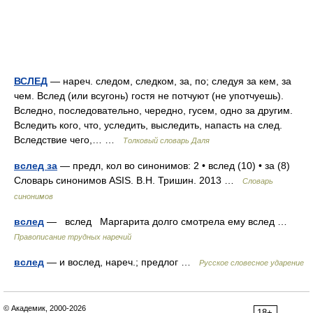
ВСЛЕД
— нареч. следом, следком, за, по; следуя за кем, за
чем. Вслед (или всугонь) гостя не потчуют (не употчуешь).
Вследно, последовательно, чередно, гусем, одно за другим.
Вследить кого, что, уследить, выследить, напасть на след.
Вследствие чего,… …
Толковый словарь Даля
вслед за
— предл, кол во синонимов: 2 • вслед (10) • за (8)
Словарь синонимов ASIS. В.Н. Тришин. 2013 …
Словарь
синонимов
вслед
— вслед Маргарита долго смотрела ему вслед …
Правописание трудных наречий
вслед
— и вослед, нареч.; предлог …
Русское словесное ударение
© Академик, 2000-2026
18+