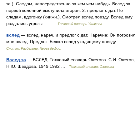
за ). Следом, непосредственно за кем чем нибудь. Вслед за
первой колонной выступила вторая. 2. предлог с дат. По
следам, вдогонку (книжн.). Смотрел вслед поезду. Вслед ему
раздались угрозы.… …
Толковый словарь Ушакова
вслед
— вслед, нареч. и предлог с дат. Наречие: Он погрозил
мне вслед. Предлог: Бежал вслед уходящему поезду …
Слитно. Раздельно. Через дефис.
Вслед за
— ВСЛЕД. Толковый словарь Ожегова. С.И. Ожегов,
Н.Ю. Шведова. 1949 1992 …
Толковый словарь Ожегова