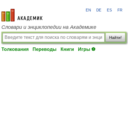
EN
DE
ES
FR
academic.ru
Словари и энциклопедии на Академике
Найти!
Толкования
Переводы
Книги
Игры ⚽