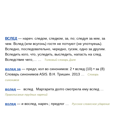
ВСЛЕД
— нареч. следом, следком, за, по; следуя за кем, за
чем. Вслед (или всугонь) гостя не потчуют (не употчуешь).
Вследно, последовательно, чередно, гусем, одно за другим.
Вследить кого, что, уследить, выследить, напасть на след.
Вследствие чего,… …
Толковый словарь Даля
вслед за
— предл, кол во синонимов: 2 • вслед (10) • за (8)
Словарь синонимов ASIS. В.Н. Тришин. 2013 …
Словарь
синонимов
вслед
— вслед Маргарита долго смотрела ему вслед …
Правописание трудных наречий
вслед
— и вослед, нареч.; предлог …
Русское словесное ударение