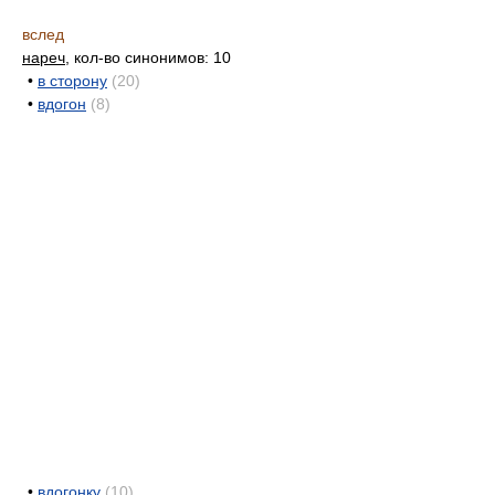
вслед
нареч
, кол-во синонимов: 10
•
в сторону
(20)
•
вдогон
(8)
•
вдогонку
(10)