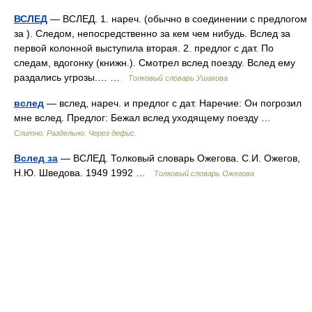
ВСЛЕД
— ВСЛЕД. 1. нареч. (обычно в соединении с предлогом
за ). Следом, непосредственно за кем чем нибудь. Вслед за
первой колонной выступила вторая. 2. предлог с дат. По
следам, вдогонку (книжн.). Смотрел вслед поезду. Вслед ему
раздались угрозы.… …
Толковый словарь Ушакова
вслед
— вслед, нареч. и предлог с дат. Наречие: Он погрозил
мне вслед. Предлог: Бежал вслед уходящему поезду …
Слитно. Раздельно. Через дефис.
Вслед за
— ВСЛЕД. Толковый словарь Ожегова. С.И. Ожегов,
Н.Ю. Шведова. 1949 1992 …
Толковый словарь Ожегова