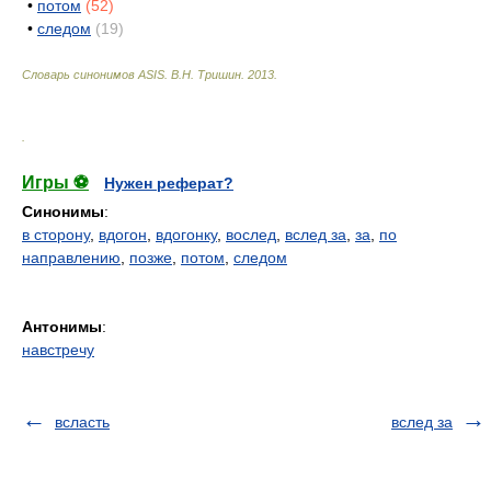
•
потом
(52)
•
следом
(19)
Словарь синонимов ASIS.
В.Н. Тришин
.
2013
.
.
Игры ⚽
Нужен реферат?
Синонимы
:
в сторону
,
вдогон
,
вдогонку
,
вослед
,
вслед за
,
за
,
по
направлению
,
позже
,
потом
,
следом
Антонимы
:
навстречу
всласть
вслед за