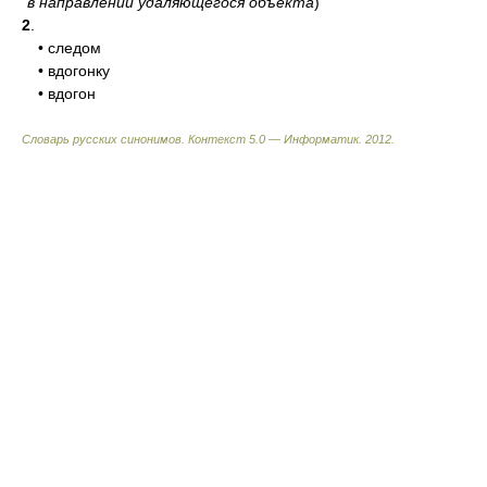
в направлении удаляющегося объекта
)
2
.
• следом
• вдогонку
• вдогон
Словарь русских синонимов. Контекст 5.0 — Информатик.
2012
.