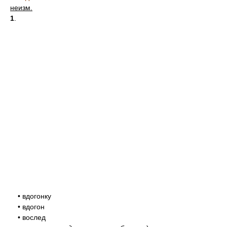
неизм.
1
.
• вдогонку
• вдогон
• вослед