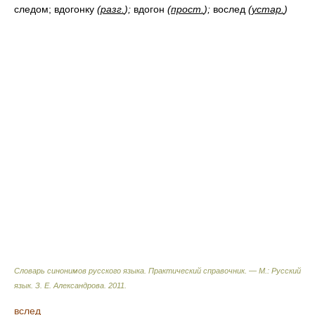
следом; вдогонку
(
разг.
);
вдогон
(
прост.
);
вослед
(
устар.
)
Словарь синонимов русского языка. Практический справочник. — М.: Русский
язык.
З. Е. Александрова
.
2011
.
вслед