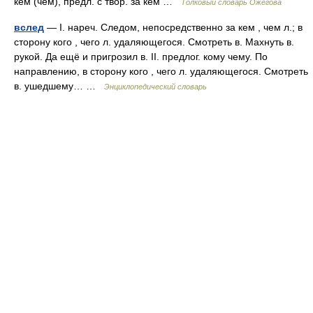
кем (чем), предл. с твор. за кем …
Толковый словарь Ожегова
вслед
— I. нареч. Следом, непосредственно за кем , чем л.; в
сторону кого , чего л. удаляющегося. Смотреть в. Махнуть в.
рукой. Да ещё и пригрозил в. II. предлог. кому чему. По
направлению, в сторону кого , чего л. удаляющегося. Смотреть
в. ушедшему… …
Энциклопедический словарь