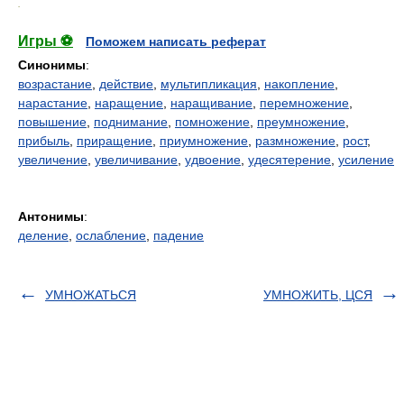
.
Игры ⚽
Поможем написать реферат
Синонимы
:
возрастание
,
действие
,
мультипликация
,
накопление
,
нарастание
,
наращение
,
наращивание
,
перемножение
,
повышение
,
поднимание
,
помножение
,
преумножение
,
прибыль
,
приращение
,
приумножение
,
размножение
,
рост
,
увеличение
,
увеличивание
,
удвоение
,
удесятерение
,
усиление
Антонимы
:
деление
,
ослабление
,
падение
УМНОЖАТЬСЯ
УМНОЖИТЬ, ЦСЯ