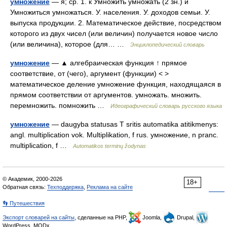
умножение
— я; ср. 1. к Умножить умножать (2 зн.) и
Умножиться умножаться. У. населения. У. доходов семьи. У.
выпуска продукции. 2. Математическое действие, посредством
которого из двух чисел (или величин) получается новое число
(или величина), которое (для… …
Энциклопедический словарь
умножение
— ▲ алгебраическая функция ↑ прямое
соответствие, от (чего), аргумент (функции) < >
математическое деление умножение функция, находящаяся в
прямом соответствии от аргументов. умножать. множить.
перемножить. помножить …
Идеографический словарь русского языка
умножение
— daugyba statusas T sritis automatika atitikmenys:
angl. multiplication vok. Multiplikation, f rus. умножение, n pranc.
multiplication, f …
Automatikos terminų žodynas
© Академик, 2000-2026
18+
Обратная связь:
Техподдержка
,
Реклама на сайте
👣 Путешествия
Экспорт словарей на сайты
, сделанные на PHP,
Joomla,
Drupal,
WordPress, MODx.