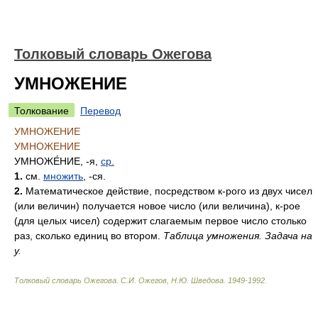
Толковый словарь Ожегова
УМНОЖЕНИЕ
Толкование
Перевод
УМНОЖЕНИЕ
УМНОЖЕНИЕ
УМНОЖЕ́НИЕ
, -я,
ср.
1.
см.
множить
, -ся.
2.
Математическое действие, посредством к-рого из двух чисел
(или величин) получается новое число (или величина), к-рое
(для целых чисел) содержит слагаемым первое число столько
раз, сколько единиц во втором.
Таблица умножения. Задача на
у.
Толковый словарь Ожегова
.
С.И. Ожегов, Н.Ю. Шведова.
1949-1992
.