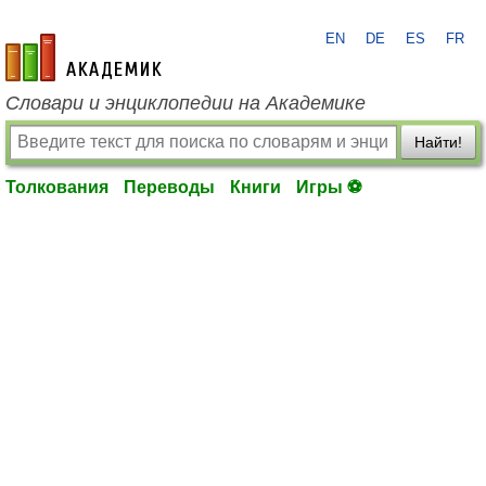
EN
DE
ES
FR
academic.ru
Словари и энциклопедии на Академике
Найти!
Толкования
Переводы
Книги
Игры ⚽