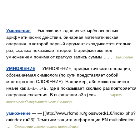
Умножение
— Умножение одно из четырёх основных
арифметических действий, бинарная математическая
операция, в которой первый аргумент складывается столько
раз, сколько показывает второй. В арифметике под
умножением понимают краткую запись суммы… …
Википедия
УМНОЖЕНИЕ
— УМНОЖЕНИЕ, арифметическая операция,
обозначаемая символом (по сути представляет собой
многократное СЛОЖЕНИЕ). Например, a3в можно записать
иначе как а+а+...+а , где в показывает, сколько раз повторяется
операция сложения. В выражении а3в («а»… …
Научно-
технический энциклопедический словарь
умножение
— — [[http://www.rfcmd.ru/glossword/1.8/index.php?
a=index d=23]] Тематики защита информации EN multiplication
…
Справочник технического переводчика