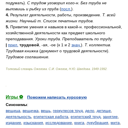
подумать).
С трудом уговорил кого-н. Без труда не
выловишь и рыбку из пруда
(
посл.
).
4.
Результат деятельности, работы, произведение.
Т. всей
жизни. Научный т. Список печатных трудов.
5.
Привитие умения и навыков в какой-н. профессиональной,
хозяйственной деятельности как предмет школьного
преподавания.
Уроки труда. Преподаватель по труду.
|
прил.
трудовой
, -ая, -ое (к 1 и 2
знач.
).
Т. коллектив.
Трудовая книжка
(документ о трудовой деятельности).
Трудовое соглашение.
Толковый словарь Ожегова
.
С.И. Ожегов, Н.Ю. Шведова.
1949-1992
.
.
Игры ⚽
Поможем написать курсовую
Синонимы
:
вещица
,
вещичка
,
вещь
,
геркулесов труд
,
дело
,
детище
,
деятельность
,
египетская работа
,
египетский труд
,
занятие
,
издание
,
изыскания
,
исследование
,
книга
,
лукубрация
,
мита
,