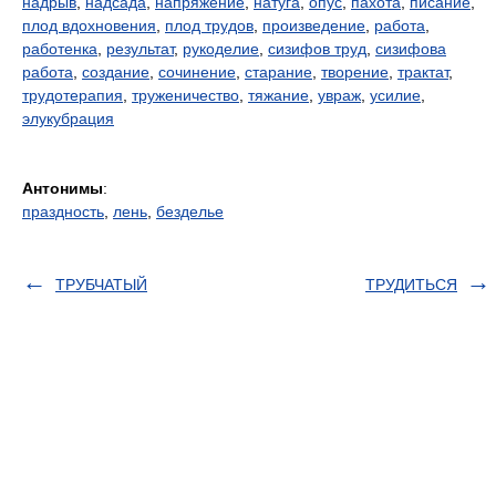
надрыв
,
надсада
,
напряжение
,
натуга
,
опус
,
пахота
,
писание
,
плод вдохновения
,
плод трудов
,
произведение
,
работа
,
работенка
,
результат
,
рукоделие
,
сизифов труд
,
сизифова
работа
,
создание
,
сочинение
,
старание
,
творение
,
трактат
,
трудотерапия
,
труженичество
,
тяжание
,
увраж
,
усилие
,
элукубрация
Антонимы
:
праздность
,
лень
,
безделье
ТРУБЧАТЫЙ
ТРУДИТЬСЯ