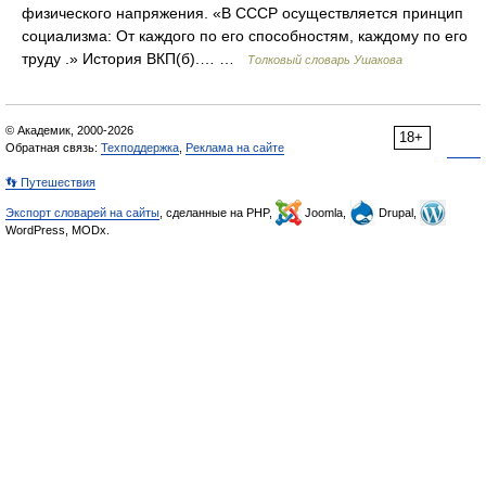
физического напряжения. «В СССР осуществляется принцип
социализма: От каждого по его способностям, каждому по его
труду .» История ВКП(б).… …
Толковый словарь Ушакова
© Академик, 2000-2026
18+
Обратная связь:
Техподдержка
,
Реклама на сайте
👣 Путешествия
Экспорт словарей на сайты
, сделанные на PHP,
Joomla,
Drupal,
WordPress, MODx.