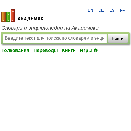
EN
DE
ES
FR
academic.ru
Словари и энциклопедии на Академике
Найти!
Толкования
Переводы
Книги
Игры ⚽