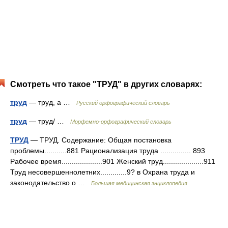
Смотреть что такое "ТРУД" в других словарях:
труд
— труд, а …
Русский орфографический словарь
труд
— труд/ …
Морфемно-орфографический словарь
ТРУД
— ТРУД. Содержание: Общая постановка
проблемы...........881 Рационализация труда ............... 893
Рабочее время....................901 Женский труд....................911
Труд несовершеннолетних.............9? в Охрана труда и
законодательство о …
Большая медицинская энциклопедия