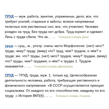
ТРУД
— муж. работа, занятие, упражненье, дело; все, что
требует усилий, старанья и заботы; всякое напряженье
телесных или умственных сил; все, что утомляет. Человек
рожден на труд. Без труда нет добра. Труд кормит и одевает.
Лень с труда сбила. Что за… …
Толковый словарь Даля
труд
— сущ., м., употр. очень часто Морфология: (нет) чего?
труда, чему? труду, (вижу) что? труд, чем? трудом, о чём? о
труде; мн. что? труды, (нет) чего? трудов, чему? трудам, (вижу)
что? труды, чем? трудами, о чём? о трудах 1. Трудом
называется… …
Толковый словарь Дмитриева
ТРУД
— ТРУД, труда, муж. 1. только ед. Целесообразная
деятельность человека, работа, требующая умственного и
физического напряжения. «В СССР осуществляется принцип
социализма: От каждого по его способностям, каждому по его
труду .» История ВКП(б).… …
Толковый словарь Ушакова