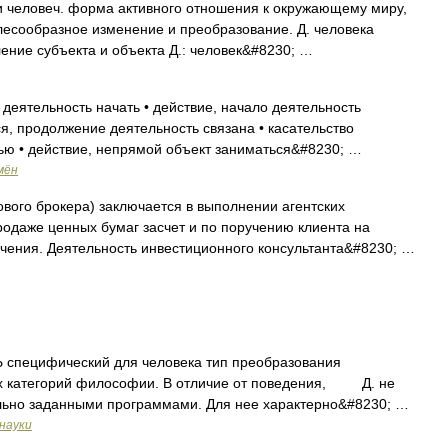
овеч. форма активного отношения к окружающему миру,
лесообразное изменение и преобразование. Д. человека
ение субъекта и объекта Д.: человек&#8230; …
деятельность начать • действие, начало деятельность
ся, продолжение деятельность связана • касательство
ью • действие, непрямой объект заниматься&#8230; …
мён
ого брокера) заключается в выполнении агентских
родаже ценных бумаг засчет и по поручению клиента на
чения. Деятельность инвестиционного консультанта&#8230; …
ифический для человека тип преобразования
ых категорий философии. В отличие от поведения, Д. не
льно заданными программами. Для нее характерно&#8230; …
науки