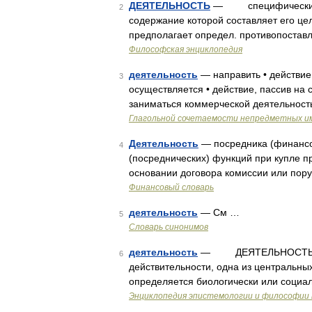
ДЕЯТЕЛЬНОСТЬ
— специфически чел
2
содержание которой составляет его це
предполагает определ. противопоставл
Философская энциклопедия
деятельность
— направить • действие 
3
осуществляется • действие, пассив на 
заниматься коммерческой деятельност
Глагольной сочетаемости непредметных и
Деятельность
— посредника (финансов
4
(посреднических) функций при купле п
основании договора комиссии или пору
Финансовый словарь
деятельность
— См …
5
Словарь синонимов
деятельность
— ДЕЯТЕЛЬНОСТЬ спец
6
действительности, одна из центральн
определяется биологически или социа
Энциклопедия эпистемологии и философии 