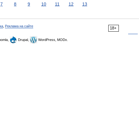
7
8
9
10
11
12
13
ка
,
Реклама на сайте
18+
omla,
Drupal,
WordPress, MODx.