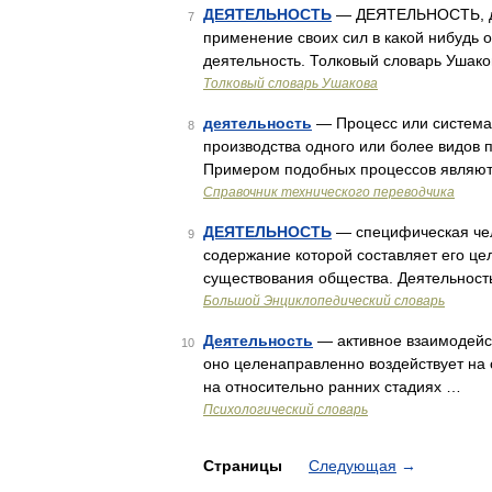
ДЕЯТЕЛЬНОСТЬ
— ДЕЯТЕЛЬНОСТЬ, деят
7
применение своих сил в какой нибудь 
деятельность. Толковый словарь Ушако
Толковый словарь Ушакова
деятельность
— Процесс или система
8
производства одного или более видов 
Примером подобных процессов являютс
Справочник технического переводчика
ДЕЯТЕЛЬНОСТЬ
— специфическая че
9
содержание которой составляет его це
существования общества. Деятельность 
Большой Энциклопедический словарь
Деятельность
— активное взаимодейст
10
оно целенаправленно воздействует на о
на относительно ранних стадиях …
Психологический словарь
Страницы
Следующая
→