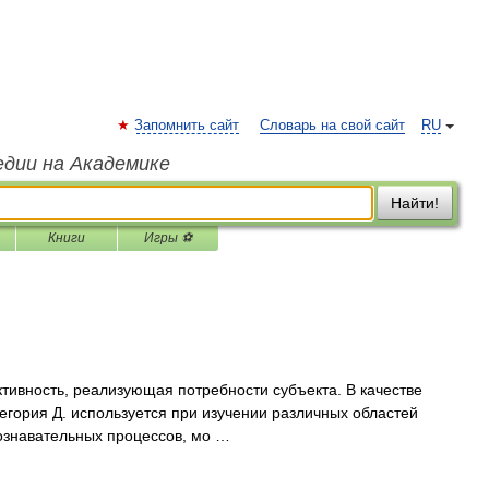
Запомнить сайт
Словарь на свой сайт
RU
едии на Академике
Найти!
Книги
Игры ⚽
ивность, реализующая потребности субъекта. В качестве
егория Д. используется при изучении различных областей
ознавательных процессов, мо …