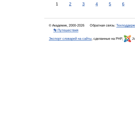
1
2
3
4
5
6
© Академик, 2000-2026
Обратная связь:
Техподдерж
👣 Путешествия
Экспорт словарей на сайты
, сделанные на PHP,
Jo