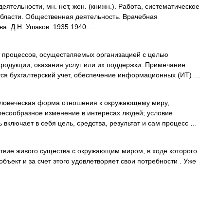
ельности, мн. нет, жен. (книжн.). Работа, систематическое
области. Общественная деятельность. Врачебная
ва. Д.Н. Ушаков. 1935 1940 …
 процессов, осуществляемых организацией с целью
продукции, оказания услуг или их поддержки. Примечание
я бухгалтерский учет, обеспечение информационных (ИТ) …
ловеческая форма отношения к окружающему миру,
лесообразное изменение в интересах людей; условие
включает в себя цель, средства, результат и сам процесс …
вие живого существа с окружающим миром, в ходе которого
бъект и за счет этого удовлетворяет свои потребности . Уже