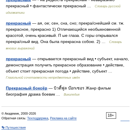
прекрасный • фантастически прекрасный …
Словарь русской
идиоматики
прекрасный
— ая, ое; сен, сна, сно; прекра/снейший см. тж.
прекрасное, прекрасно 1) Отличающийся необыкновенной
красотой, очень красивый. П ые глаза. С горы открывался
прекра/сный вид. Она была прекрасна собою. 2) …
Словарь
многих выражений
прекрасный
— открывается прекрасный вид • субъект, начало,
демонстрация получить прекрасное образование • действие,
объект стоит прекрасная погода • действие, субъект …
Глагольной сочетаемости непредметных имён
Прекрасный боксёр
— บิวตี้ฟูล บ๊อกเซอร Жанр фильм
биография драма боевик …
Википедия
© Академик, 2000-2026
18+
Обратная связь:
Техподдержка
,
Реклама на сайте
👣 Путешествия