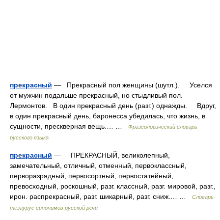
прекрасный
— Прекрасный пол женщины (шутл.). Уселся
от мужчин подальше прекрасный, но стыдливый пол.
Лермонтов. В один прекрасный день (разг.) однажды. Вдруг,
в один прекрасный день, баронесса убедилась, что жизнь, в
сущности, прескверная вещь.… …
Фразеологический словарь
русского языка
прекрасный
— ПРЕКРАСНЫЙ, великолепный,
замечательный, отличный, отменный, первоклассный,
перворазрядный, первосортный, первостатейный,
превосходный, роскошный, разг. классный, разг. мировой, разг.,
ирон. распрекрасный, разг. шикарный, разг. сниж.… …
Словарь-
тезаурус синонимов русской речи