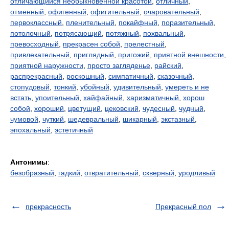
отличающийся необыкновенной красотой
,
отличный
,
отменный
,
офигенный
,
офигительный
,
очаровательный
,
первоклассный
,
пленительный
,
покайфный
,
поразительный
,
потолочный
,
потрясающий
,
потяжный
,
похвальный
,
превосходный
,
прекрасен собой
,
прелестный
,
привлекательный
,
приглядный
,
пригожий
,
приятной внешности
,
приятной наружности
,
просто загляденье
,
райский
,
распрекрасный
,
роскошный
,
симпатичный
,
сказочный
,
стопудовый
,
тонкий
,
убойный
,
удивительный
,
умереть и не
встать
,
упоительный
,
хайфайный
,
харизматичный
,
хорош
собой
,
хороший
,
цветущий
,
цековский
,
чудесный
,
чудный
,
чумовой
,
чуткий
,
шедевральный
,
шикарный
,
экстазный
,
эпохальный
,
эстетичный
Антонимы
:
безобразный
,
гадкий
,
отвратительный
,
скверный
,
уродливый
прекрасность
Прекрасный пол