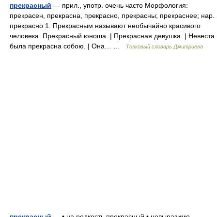
прекрасный
— прил., употр. очень часто Морфология:
прекрасен, прекрасна, прекрасно, прекрасны; прекраснее; нар.
прекрасно 1. Прекрасным называют необычайно красивого
человека. Прекрасный юноша. | Прекрасная девушка. | Невеста
была прекрасна собою. | Она… …
Толковый словарь Дмитриева
прекрасный
— • на редкость прекрасный • невыразимо