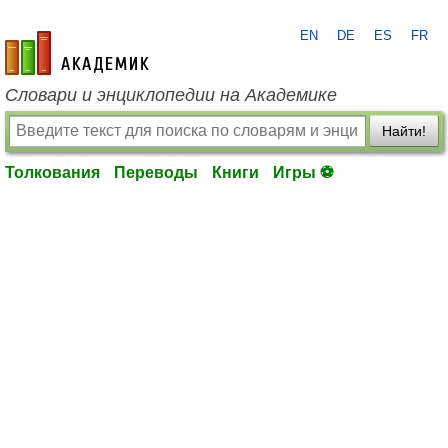
EN
DE
ES
FR
academic.ru
Словари и энциклопедии на Академике
Найти!
Толкования
Переводы
Книги
Игры ⚽