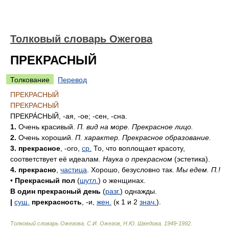
Толковый словарь Ожегова
ПРЕКРАСНЫЙ
Толкование
Перевод
ПРЕКРАСНЫЙ
ПРЕКРАСНЫЙ
ПРЕКРА́СНЫЙ
, -ая, -ое; -сен, -сна.
1.
Очень красивый.
П. вид на море. Прекрасное лицо.
2.
Очень хороший.
П. характер. Прекрасное образование.
3. прекрасное
, -ого,
ср.
То, что воплощает красоту,
соответствует её идеалам.
Наука о прекрасном
(эстетика).
4. прекрасно
,
частица
. Хорошо, безусловно так.
Мы едем. П.!
•
Прекрасный пол
(
шутл.
) о женщинах.
В один прекрасный день
(
разг.
) однажды.
|
сущ.
прекрасность
, -и,
жен.
(к 1 и 2
знач.
).
Толковый словарь Ожегова
.
С.И. Ожегов, Н.Ю. Шведова.
1949-1992
.