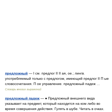
предложный
— I см. предлог II II ая, ое.; лингв.
употребляемый только с предлогом, имеющий предлог II П ые
словосочетания. П ое управление. предложный падеж …
Словарь многих выражений
предложный падеж
— ● Предложный внешнего вида
указывает на предмет, который находится на ком либо во
время совершения действия. Гулять в шубе. Читать в очках.