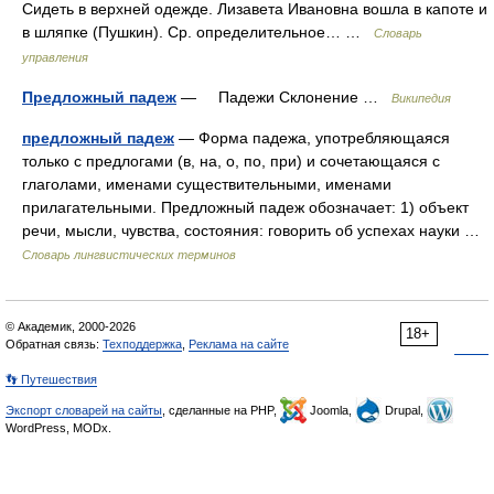
Сидеть в верхней одежде. Лизавета Ивановна вошла в капоте и
в шляпке (Пушкин). Ср. определительное… …
Словарь
управления
Предложный падеж
— Падежи Склонение …
Википедия
предложный падеж
— Форма падежа, употребляющаяся
только с предлогами (в, на, о, по, при) и сочетающаяся с
глаголами, именами существительными, именами
прилагательными. Предложный падеж обозначает: 1) объект
речи, мысли, чувства, состояния: говорить об успехах науки …
Словарь лингвистических терминов
© Академик, 2000-2026
18+
Обратная связь:
Техподдержка
,
Реклама на сайте
👣 Путешествия
Экспорт словарей на сайты
, сделанные на PHP,
Joomla,
Drupal,
WordPress, MODx.