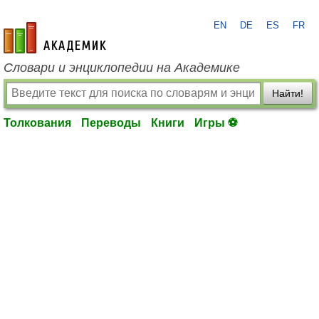
EN
DE
ES
FR
academic.ru
Словари и энциклопедии на Академике
Найти!
Толкования
Переводы
Книги
Игры ⚽