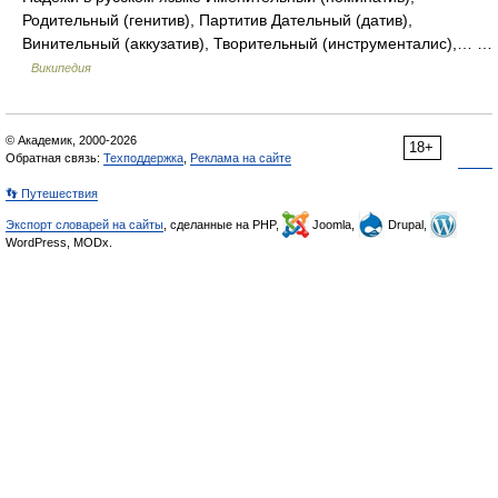
Родительный (генитив), Партитив Дательный (датив),
Винительный (аккузатив), Творительный (инструменталис),… …
Википедия
© Академик, 2000-2026
18+
Обратная связь:
Техподдержка
,
Реклама на сайте
👣 Путешествия
Экспорт словарей на сайты
, сделанные на PHP,
Joomla,
Drupal,
WordPress, MODx.