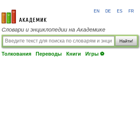
EN
DE
ES
FR
academic.ru
Словари и энциклопедии на Академике
Найти!
Толкования
Переводы
Книги
Игры ⚽