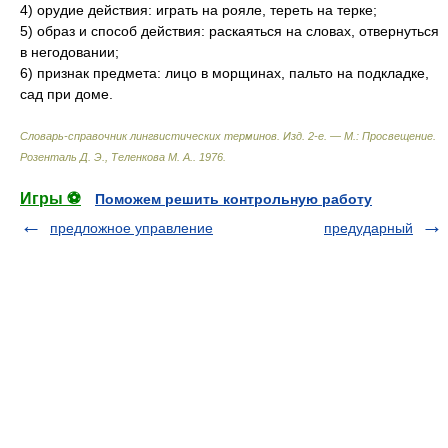
4) орудие действия: играть на рояле, тереть на терке;
5) образ и способ действия: раскаяться на словах, отвернуться
в негодовании;
6) признак предмета: лицо в морщинах, пальто на подкладке,
сад при доме.
Словарь-справочник лингвистических терминов. Изд. 2-е. — М.: Просвещение
.
Розенталь Д. Э., Теленкова М. А.
.
1976
.
Игры ⚽
Поможем решить контрольную работу
предложное управление
предударный