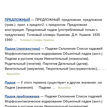
ПРЕДЛОЖНЫЙ
— ПРЕДЛОЖНЫЙ, предложная, предложное
(грам.). прил. к предлог2; с предлогом. Предложная
конструкция. Предложный падеж (употребляемый только с
предлогами). Толковый словарь Ушакова. Д.Н. Ушаков. 1935
1940 …
Толковый словарь Ушакова
Падеж (лингвистика)
— Падежи Склонение Список падежей
Морфосинтаксическое кодирование Объектный падеж (англ.)
Падежи в русском языке Именительный (номинатив),
Родительный (генитив), Партитив Дательный (датив),
Винительный (аккузатив), Творительный (инструменталис),… …
Википедия
Падеж
— У этого термина существуют и другие значения, см.
Падеж (значения). Падежи …
Википедия
Падеж приближения
— Падежи Склонение Список падежей
Морфосинтаксическое кодирование Объектный падеж (англ.)
Падежи в русском языке Именительный (номинатив),