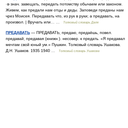
·в·знач. завещать, передать потомству обычаем или законом.
Живем, как предали нам отцы и деды. Заповеди преданы нам
чрез Моисея. Передавать что, из рук в руки; а предавать, на
произвол. | Вручать или… …
Толковый словарь Даля
ПРЕДАВАТЬ
— ПРЕДАВАТЬ, предаю, предаёшь, повел.
предавай; предавая (книжн.). несовер. к предать. «Я предавал
мечтам свой юный ум.» Пушкин. Толковый словарь Ушакова.
Д.Н. Ушаков. 1935 1940 …
Толковый словарь Ушакова