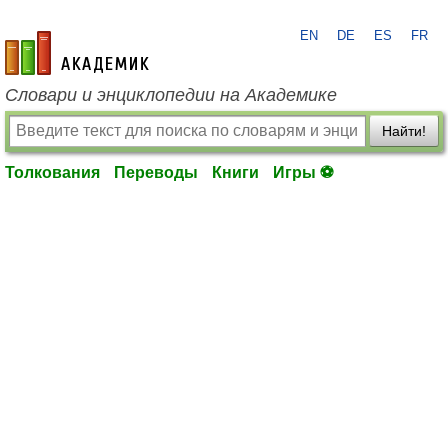
EN
DE
ES
FR
academic.ru
Словари и энциклопедии на Академике
Найти!
Толкования
Переводы
Книги
Игры ⚽