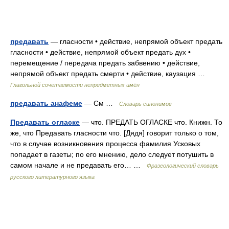
предавать
— гласности • действие, непрямой объект предать
гласности • действие, непрямой объект предать дух •
перемещение / передача предать забвению • действие,
непрямой объект предать смерти • действие, каузация …
Глагольной сочетаемости непредметных имён
предавать анафеме
— См …
Словарь синонимов
Предавать огласке
— что. ПРЕДАТЬ ОГЛАСКЕ что. Книжн. То
же, что Предавать гласности что. [Дядя] говорит только о том,
что в случае возникновения процесса фамилия Усковых
попадает в газеты; по его мнению, дело следует потушить в
самом начале и не предавать его… …
Фразеологический словарь
русского литературного языка