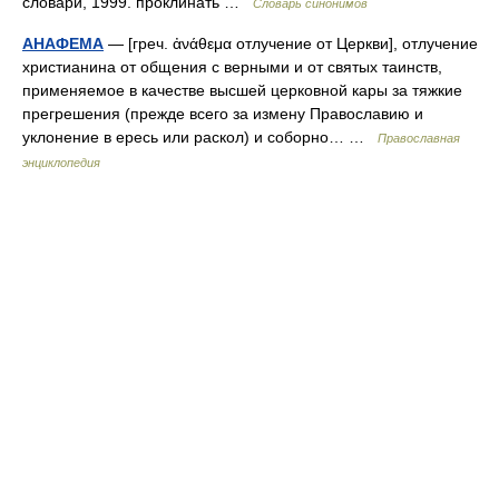
словари, 1999. проклинать …
Словарь синонимов
АНАФЕМА
— [греч. ἀνάθεμα отлучение от Церкви], отлучение
христианина от общения с верными и от святых таинств,
применяемое в качестве высшей церковной кары за тяжкие
прегрешения (прежде всего за измену Православию и
уклонение в ересь или раскол) и соборно… …
Православная
энциклопедия