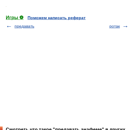
.
Игры ⚽
Поможем написать реферат
предавать
ротак
Смотреть что такое "предавать анафеме" в других