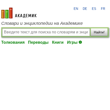
EN
DE
ES
FR
academic.ru
Словари и энциклопедии на Академике
Найти!
Толкования
Переводы
Книги
Игры ⚽