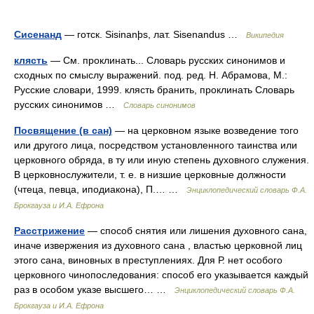
Сисенанд
— готск. Sisinanþs, лат. Sisenandus …
Википедия
клясть
— См. проклинать... Словарь русских синонимов и
сходных по смыслу выражений. под. ред. Н. Абрамова, М.:
Русские словари, 1999. клясть бранить, проклинать Словарь
русских синонимов …
Словарь синонимов
Посвящение (в сан)
— на церковном языке возведение того
или другого лица, посредством установленного таинства или
церковного обряда, в ту или иную степень духовного служения.
В церковнослужители, т. е. в низшие церковные должности
(чтеца, певца, иподиакона), П.… …
Энциклопедический словарь Ф.А.
Брокгауза и И.А. Ефрона
Расстрижение
— способ снятия или лишения духовного сана,
иначе извержения из духовного сана , властью церковной лиц
этого сана, виновных в преступлениях. Для Р. нет особого
церковного чинопоследования: способ его указывается каждый
раз в особом указе высшего… …
Энциклопедический словарь Ф.А.
Брокгауза и И.А. Ефрона