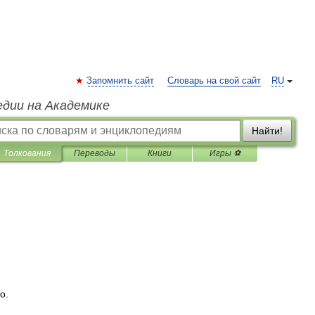
Запомнить сайт
Словарь на свой сайт
RU
едии на Академике
Найти!
Толкования
Переводы
Книги
Игры ⚽
то
.