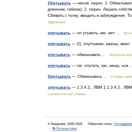
Опутывать
— несов. перех. 1. Обматывать
длинном, гибком). 2. перен. Лишать собств
Сбивать с толку, вводить в заблуждение
Ефремовой
опутывать
— оп утывать, аю, ает …
Русс
опутывать
— (I), опу/тываю, ваешь, ва
опутывать
— обманывать …
Воровской жар
опутывать
— см. опутать; аю, аешь; нс
Опутывать
— Обманывать …
Словарь крим
опутывать
— 1.3.4.2., ЛВМ 1 1.3.4.2., ЛВ
синтаксический словарь
© Академик, 2000-2026
Обратная связь:
Техподдерж
👣 Путешествия