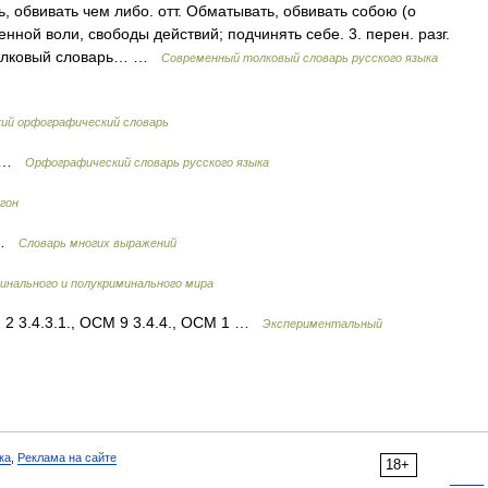
, обвивать чем либо. отт. Обматывать, обвивать собою (о
енной воли, свободы действий; подчинять себе. 3. перен. разг.
. Толковый словарь… …
Современный толковый словарь русского языка
кий орфографический словарь
ют …
Орфографический словарь русского языка
гон
в …
Словарь многих выражений
инального и полукриминального мира
М 2 3.4.3.1., ОСМ 9 3.4.4., ОСМ 1 …
Экспериментальный
ка
,
Реклама на сайте
18+