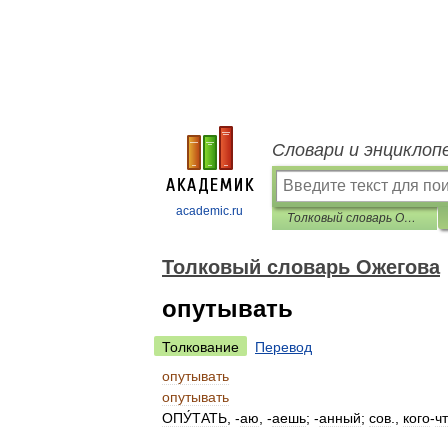
Словари и энциклоп
academic.ru
Толковый словарь Ожегова
Толковый словарь Ожегова
опутывать
Толкование
Перевод
опутывать
опутывать
ОПУ́ТАТЬ
, -
аю
, -
аешь
; -
анный
;
сов
.,
кого
-
ч