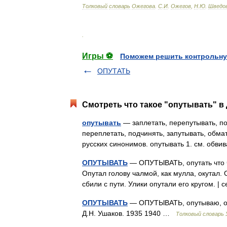
Толковый
словарь
Ожегова
.
С
.
И
.
Ожегов
,
Н
.
Ю
.
Шведо
.
Игры ⚽
Поможем решить контрольну
ОПУТАТЬ
Смотреть что такое "опутывать" в 
опутывать
— заплетать, перепутывать, пов
переплетать, подчинять, запутывать, обма
русских синонимов. опутывать 1. см. обви
ОПУТЫВАТЬ
— ОПУТЫВАТЬ, опутать что че
Опутал голову чалмой, как мулла, окутал.
сбили с пути. Улики опутали его кругом. |
ОПУТЫВАТЬ
— ОПУТЫВАТЬ, опутываю, опу
Д.Н. Ушаков. 1935 1940 …
Толковый словарь