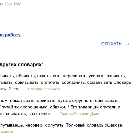
ва
.
1949
-
1992
.
ю работу
ОПУХАТЬ
других словарях:
ивать, обвивать, охватывать, перевивать, увивать, завивать,
тывать, обвязывать, оплетать; соблазнять, обманывать Словарь
вать. 2. см …
Словарь синонимов
м, обматывать, обвивать, путать вкруг чего, обвязывать.
 Опутай тюк хорошенько, обвяжи. * Его товарищи опутали и
 сев. сосватать; сваха идет …
Толковый словарь Даля
тываешь. несовер. к опутать. Толковый словарь Ушакова.
 Ушакова