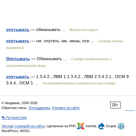
опутывать
— обманывать …
Воровской жаргон
опутывать
— см. опутать; аю, аешь; нсв …
Словарь многих
выражений
Опутывать
— Обманывать …
Словарь криминального и
полукриминального мира
опутывать
— 1.3.4.2., ЛВМ 1 1.3.4.2., ЛВМ 2 3.4.3.1., ОСМ 9
3.4.4., ОСМ 1 …
Экспериментальный синтаксический словарь
© Академик, 2000-2026
18+
Обратная связь:
Техподдержка
,
Реклама на сайте
👣 Путешествия
Экспорт словарей на сайты
, сделанные на PHP,
Joomla,
Drupal,
WordPress, MODx.