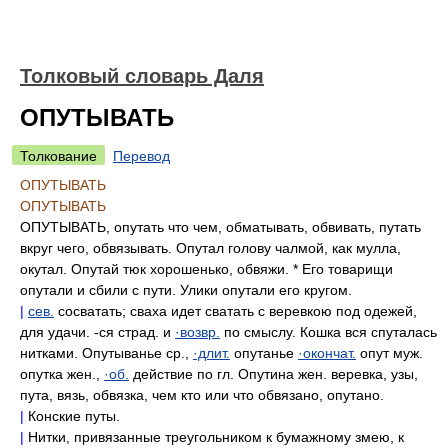
Толковый словарь Даля
ОПУТЫВАТЬ
Толкование
Перевод
ОПУТЫВАТЬ
ОПУТЫВАТЬ
ОПУТЫВАТЬ, опутать что чем, обматывать, обвивать, путать
вкруг чего, обвязывать. Опутал голову чалмой, как мулла,
окутал. Опутай тюк хорошенько, обвяжи. * Его товарищи
опутали и сбили с пути. Улики опутали его кругом.
|
сев.
сосватать; сваха идет сватать с веревкою под одежей,
для удачи. -ся страд. и
·возвр.
по смыслу. Кошка вся спуталась
нитками. Опутыванье ср.,
·длит.
опутанье
·окончат.
опут муж.
опутка жен.,
·об.
действие по гл. Опутина жен. веревка, узы,
пута, вязь, обвязка, чем кто или что обвязано, опутано.
|
Конские путы.
|
Нитки, привязанные треугольником к бумажному змею, к