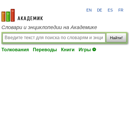
EN
DE
ES
FR
academic.ru
Словари и энциклопедии на Академике
Найти!
Толкования
Переводы
Книги
Игры ⚽