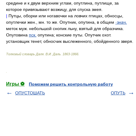
средине и к двум верхним углам, опутлина, путлище, за
которое привязывают возжицу, для спуска змея.
|
Путцы, оборки или ногавочки на ловчих птицах, обносцы,
опутлечки жен., мн. то же. Опутник, опутина, в общем
·знач.
меток муж. небольшой снопик льну, взятый для образчика.
Опутовина
пск.
опутина; конские путы. Опутчик охот.
установщик тенет, обносчик выслеженного, обойденного зверя.
Толковый словарь Даля
.
В.И. Даль.
1863-1866
.
.
Игры ⚽
Поможем решить контрольную работу
ОПУСТОШАТЬ
ОПУТЬ