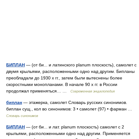
БИПЛАН
— (от би... и латинского planum плоскость), самолет с
двумя крыльями, расположенными одно над другим. Бипланы
преобладали до 1930 х гг., затем были вытеснены более
скоростными монопланами. В начале 90 х гг. в России
продолжал применяться… …
Современная энциклопедия
биплан
— этажерка, самолет Словарь русских синонимов.
биплан сущ., кол во синонимов: 3 • самолет (97) • фарман …
Словарь синонимов
БИПЛАН
— (от би... и лат. planum плоскость) самолет с 2
крыльями, расположенными одно над другим. Применяется