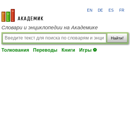
EN
DE
ES
FR
academic.ru
Словари и энциклопедии на Академике
Найти!
Толкования
Переводы
Книги
Игры ⚽