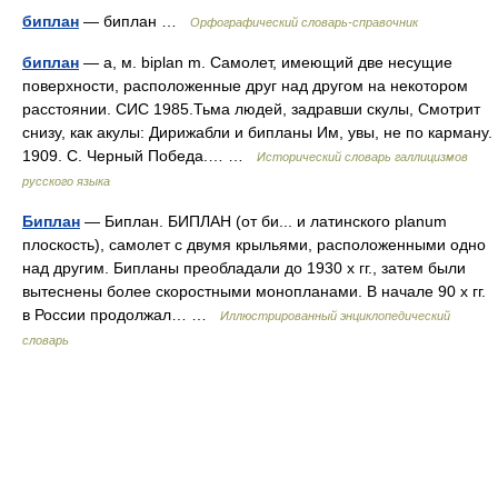
биплан
— биплан …
Орфографический словарь-справочник
биплан
— а, м. biplan m. Самолет, имеющий две несущие
поверхности, расположенные друг над другом на некотором
расстоянии. СИС 1985.Тьма людей, задравши скулы, Смотрит
снизу, как акулы: Дирижабли и бипланы Им, увы, не по карману.
1909. С. Черный Победа.… …
Исторический словарь галлицизмов
русского языка
Биплан
— Биплан. БИПЛАН (от би... и латинского planum
плоскость), самолет с двумя крыльями, расположенными одно
над другим. Бипланы преобладали до 1930 х гг., затем были
вытеснены более скоростными монопланами. В начале 90 х гг.
в России продолжал… …
Иллюстрированный энциклопедический
словарь