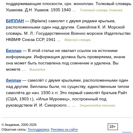
поддерживающие плоскости, срн. моноплан. Толковый словарь
Ушакова. Д.Н. Ушаков. 1935 1940 …
Толковый словарь Ушакова
БИПЛАН
— (Biplane) самолет с двумя рядами крыльев,
расположенными один над другим. Самойлов К. И. Морской
словарь. М. Л.: Государственное Военно морское Издательство
НКВМФ Союза ССР, 1941 …
Морской словарь
Биплан
— В этой статье не хватает ссылок на источники
информации. Информация должна быть проверяема, иначе
она может быть поставлена под сомнение и удалена. Вы
можете …
Википедия
биплан
— самолёт с двумя крыльями, расположенными один
над другим. Бипланы были, по существу, единственным типом
самолёта до нач. 1930 х гг. Это первый самолёт братьев Райт
(США, 1903 г.), «Илья Муромец», построенный под
руководством И. И. Сикорского… …
Энциклопедия техники
© Академик, 2000-2026
18+
Обратная связь:
Техподдержка
,
Реклама на сайте