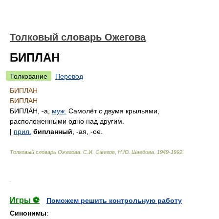
Толковый словарь Ожегова
БИПЛАН
Толкование
Перевод
БИПЛАН
БИПЛАН
БИПЛА́Н
, -а,
муж.
Самолёт с двумя крыльями,
расположенными одно над другим.
|
прил.
бипланный
, -ая, -ое.
Толковый словарь Ожегова
.
С.И. Ожегов, Н.Ю. Шведова.
1949-1992
.
.
Игры ⚽
Поможем решить контрольную работу
Синонимы
: