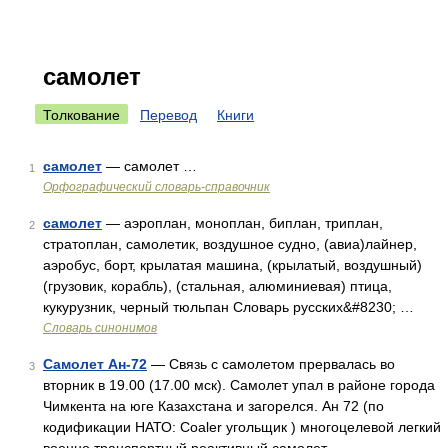
самолет
Толкование
Перевод
Книги
самолет
— самолет …
1
Орфографический словарь-справочник
самолет
— аэроплан, моноплан, биплан, триплан,
2
стратоплан, самолетик, воздушное судно, (авиа)лайнер,
аэробус, борт, крылатая машина, (крылатый, воздушный)
(грузовик, корабль), (стальная, алюминиевая) птица,
кукурузник, черный тюльпан Словарь русских&#8230; …
Словарь синонимов
Самолет Ан-72
— Связь с самолетом прервалась во
3
вторник в 19.00 (17.00 мск). Самолет упал в районе города
Чимкента на юге Казахстана и загорелся. Ан 72 (по
кодификации НАТО: Coaler угольщик ) многоцелевой легкий