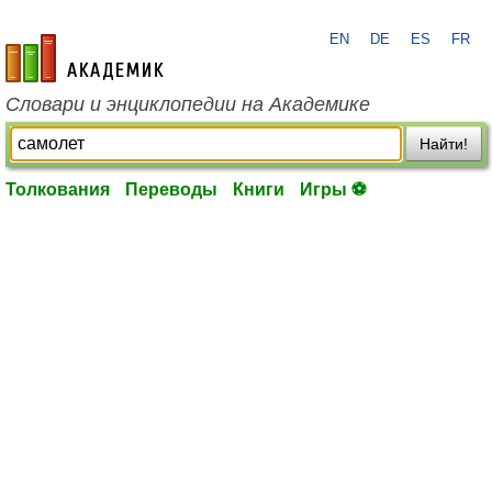
EN
DE
ES
FR
academic.ru
Словари и энциклопедии на Академике
Найти!
Толкования
Переводы
Книги
Игры ⚽