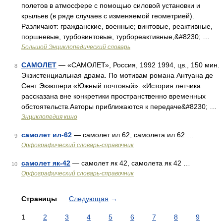
полетов в атмосфере с помощью силовой установки и
крыльев (в ряде случаев с изменяемой геометрией).
Различают: гражданские, военные; винтовые, реактивные,
поршневые, турбовинтовые, турбореактивные,&#8230; …
Большой Энциклопедический словарь
САМОЛЕТ
— «САМОЛЕТ», Россия, 1992 1994, цв., 150 мин.
8
Экзистенциальная драма. По мотивам романа Антуана де
Сент Экзюпери «Южный почтовый». «История летчика
рассказана вне конкретики пространственно временных
обстоятельств.Авторы приближаются к передаче&#8230; …
Энциклопедия кино
самолет ил-62
— самолет ил 62, самолета ил 62 …
9
Орфографический словарь-справочник
самолет як-42
— самолет як 42, самолета як 42 …
10
Орфографический словарь-справочник
Страницы
Следующая
→
1
2
3
4
5
6
7
8
9