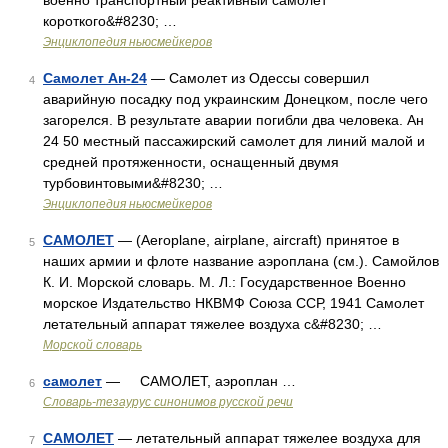
военно транспортный реактивный самолет
короткого&#8230; …
Энциклопедия ньюсмейкеров
Самолет Ан-24
— Самолет из Одессы совершил
4
аварийную посадку под украинским Донецком, после чего
загорелся. В результате аварии погибли два человека. Ан
24 50 местный пассажирский самолет для линий малой и
средней протяженности, оснащенный двумя
турбовинтовыми&#8230; …
Энциклопедия ньюсмейкеров
САМОЛЕТ
— (Aeroplane, airplane, aircraft) принятое в
5
наших армии и флоте название аэроплана (см.). Самойлов
К. И. Морской словарь. М. Л.: Государственное Военно
морское Издательство НКВМФ Союза ССР, 1941 Самолет
летательный аппарат тяжелее воздуха с&#8230; …
Морской словарь
самолет
— САМОЛЕТ, аэроплан …
6
Словарь-тезаурус синонимов русской речи
САМОЛЕТ
— летательный аппарат тяжелее воздуха для
7