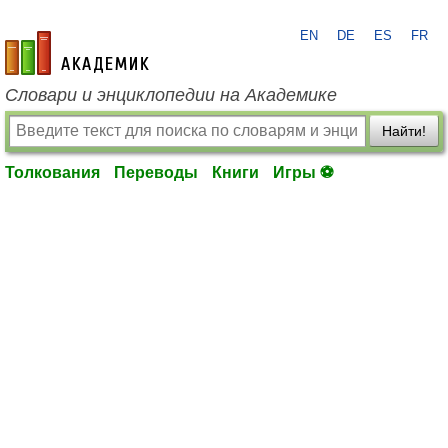
EN
DE
ES
FR
academic.ru
Словари и энциклопедии на Академике
Найти!
Толкования
Переводы
Книги
Игры ⚽