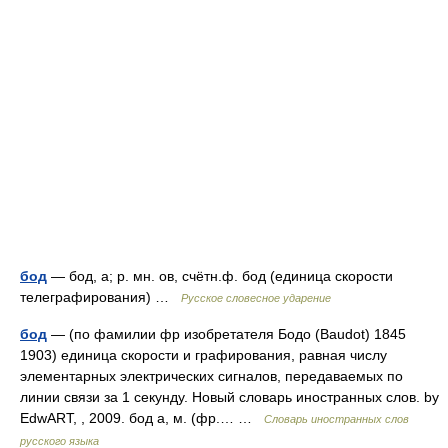
бод
— бод, а; р. мн. ов, счётн.ф. бод (единица скорости
телеграфирования) …
Русское словесное ударение
бод
— (по фамилии фр изобретателя Бодо (Baudot) 1845
1903) единица скорости и графирования, равная числу
элементарных электрических сигналов, передаваемых по
линии связи за 1 секунду. Новый словарь иностранных слов. by
EdwART, , 2009. бод а, м. (фр.… …
Словарь иностранных слов
русского языка