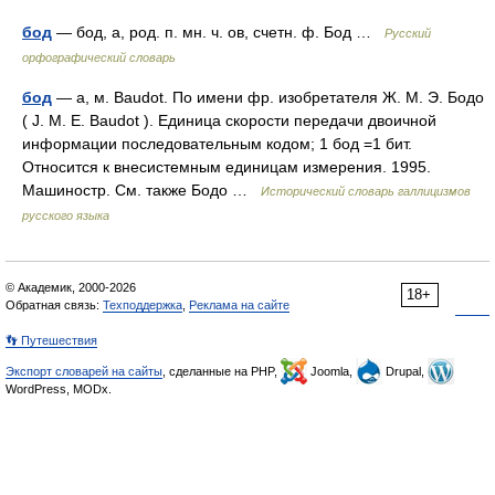
бод
— бод, а, род. п. мн. ч. ов, счетн. ф. Бод …
Русский
орфографический словарь
бод
— а, м. Baudot. По имени фр. изобретателя Ж. М. Э. Бодо
( J. M. E. Baudot ). Единица скорости передачи двоичной
информации последовательным кодом; 1 бод =1 бит.
Относится к внесистемным единицам измерения. 1995.
Машиностр. См. также Бодо …
Исторический словарь галлицизмов
русского языка
© Академик, 2000-2026
18+
Обратная связь:
Техподдержка
,
Реклама на сайте
👣 Путешествия
Экспорт словарей на сайты
, сделанные на PHP,
Joomla,
Drupal,
WordPress, MODx.