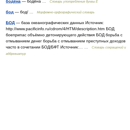
бодёна
— бодёна …
Словарь употребления буквы Ё
бод
— бод/ …
Морфемно-орфографический словарь
БОД
— база океанографических данных Источник:
http://www.pacificinfo.ru/cdrom/4/HTM/description.htm БОД
боеприпас объёмно детонирующего действия БОД борьба с
отмыванием денег борьба с отмыванием преступных доходов
часто в сочетании БОД/БФТ Источник:… …
Словарь сокращений и
аббревиатур