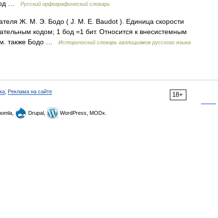
. Бод …
Русский орфографический словарь
теля Ж. М. Э. Бодо ( J. M. E. Baudot ). Единица скорости
тельным кодом; 1 бод =1 бит. Относится к внесистемным
См. также Бодо …
Исторический словарь галлицизмов русского языка
ка
,
Реклама на сайте
18+
omla,
Drupal,
WordPress, MODx.