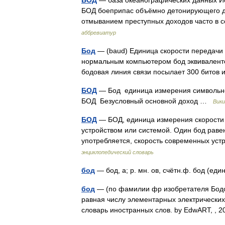
БОД
— база океанографических данных Источ
БОД боеприпас объёмно детонирующего д
отмыванием преступных доходов часто в
аббревиатур
Бод
— (baud) Единица скорости передачи
нормальным компьютером бод эквивалентен 
бодовая линия связи посылает 300 бито
БОД
— Бод единица измерения символьно
БОД Безусловный основной доход …
Вики
БОД
— БОД, единица измерения скорост
устройством или системой. Один бод равен
употребляется, скорость современных ус
энциклопедический словарь
бод
— бод, а; р. мн. ов, счётн.ф. бод (
бод
— (по фамилии фр изобретателя Бодо 
равная числу элементарных электрических
словарь иностранных слов. by EdwART, , 