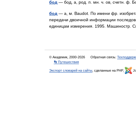
бод
— бод, а, род. п. мн. ч. ов, счетн. ф
бод
— а, м. Baudot. По имени фр. изобрета
передачи двоичной информации последова
единицам измерения. 1995. Машиностр. 
© Академик, 2000-2026
Обратная связь:
Техподдерж
👣 Путешествия
Экспорт словарей на сайты
, сделанные на PHP,
Jo