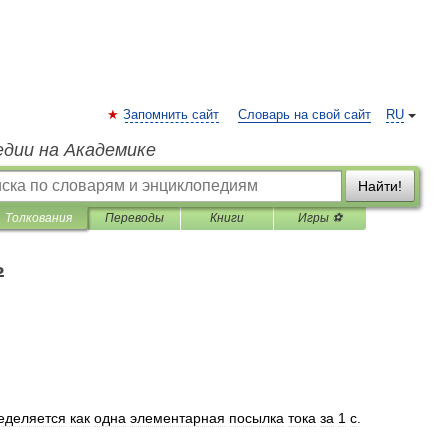
Запомнить сайт
Словарь на свой сайт
RU
едии на Академике
Найти!
Толкования
Переводы
Книги
Игры ⚽
ь
еделяется
как
одна
элементарная
посылка
тока
за
1
с
.