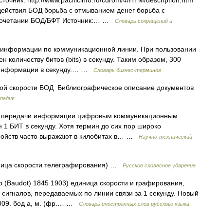
ник: http://www.pacificinfo.ru/cdrom/4/HTM/description.htm
ействия БОД борьба с отмыванием денег борьба с
 сочетании БОД/БФТ Источник:… …
Словарь сокращений и
 информации по коммуникационной линии. При пользовании
количеству битов (bits) в секунду. Таким образом, 300
в информации в секунду.… …
Словарь бизнес-терминов
й скорости БОД Библиографическое описание документов
педия
и передачи информации цифровым коммуникационным
 1 БИТ в секунду. Хотя термин до сих пор широко
тройств часто выражают в килобитах в… …
Научно-технический
единица скорости телеграфирования) …
Русское словесное ударение
(Baudot) 1845 1903) единица скорости и графирования,
 сигналов, передаваемых по линии связи за 1 секунду. Новый
2009. бод а, м. (фр.… …
Словарь иностранных слов русского языка