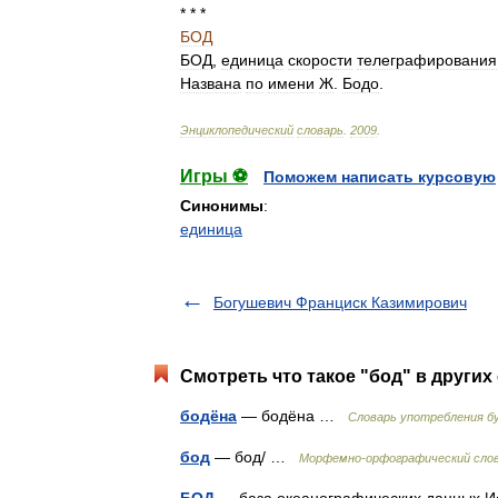
* * *
БОД
БОД
,
единица
скорости
телеграфирования
Названа
по
имени
Ж
.
Бодо
.
Энциклопедический
словарь
.
2009
.
Игры ⚽
Поможем написать курсовую
Синонимы
:
единица
Богушевич Франциск Казимирович
Смотреть что такое "бод" в других
бодёна
— бодёна …
Словарь употребления б
бод
— бод/ …
Морфемно-орфографический сло