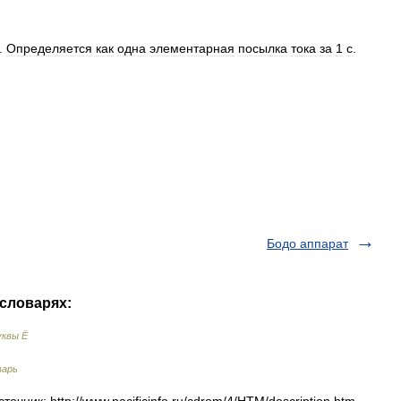
.
Определяется
как
одна
элементарная
посылка
тока
за
1
с
.
Бодо аппарат
 словарях:
уквы Ё
варь