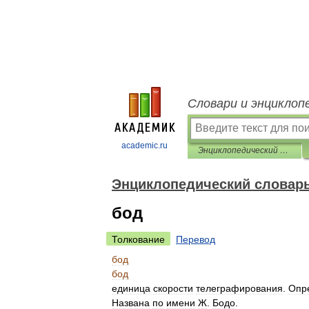
Словари и энциклоп
academic.ru
Энциклопедический словарь
Энциклопедический словар
бод
Толкование
Перевод
бод
бод
единица
скорости
телеграфирования
.
Опр
Названа
по
имени
Ж
.
Бодо
.