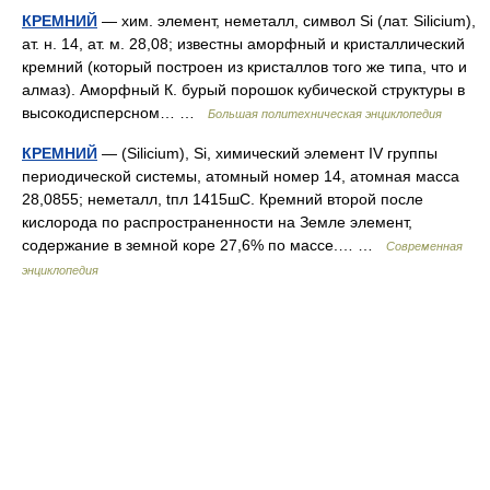
КРЕМНИЙ
— хим. элемент, неметалл, символ Si (лат. Silicium),
ат. н. 14, ат. м. 28,08; известны аморфный и кристаллический
кремний (который построен из кристаллов того же типа, что и
алмаз). Аморфный К. бурый порошок кубической структуры в
высокодисперсном… …
Большая политехническая энциклопедия
КРЕМНИЙ
— (Silicium), Si, химический элемент IV группы
периодической системы, атомный номер 14, атомная масса
28,0855; неметалл, tпл 1415шC. Кремний второй после
кислорода по распространенности на Земле элемент,
содержание в земной коре 27,6% по массе.… …
Современная
энциклопедия