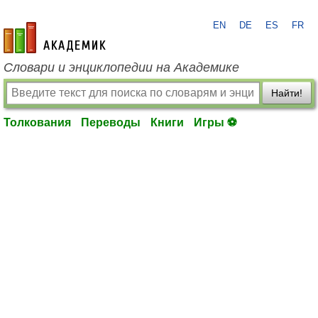
EN
DE
ES
FR
academic.ru
Словари и энциклопедии на Академике
Найти!
Толкования
Переводы
Книги
Игры ⚽