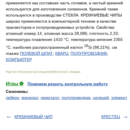
применяется как составная часть сплавов, а чистый кремний
используется для изготовления силиконов. Кремний также
используется в производстве СТЕКЛА. КРЕМНИЕВЫЕ ЧИПЫ
широко применяются в компьютерной технике в качестве
транзисторов и полупроводниковых устройств. Свойства:
атомный номер 14, атомная масса 28,086; плотность 2,33;
температура плавления 1410 °С; температура кипения 2355
28
°С; наиболее распространенный изотоп
Si (98,21%).
см.
также
ПОЛЕВОЙ ШПАТ
;
КВАРЦ
;
ПОЛУПРОВОДНИК
;
КОМПЬЮТЕР
.
Научно-технический энциклопедический словарь
.
Игры ⚽
Поможем решить контрольную работу
Синонимы
:
лейкон
,
минерал
,
неметалл
,
полупроводник
,
силиций
,
элемент
КРЕМНИЕВЫЙ ЧИП
КРЕСТЕЦ