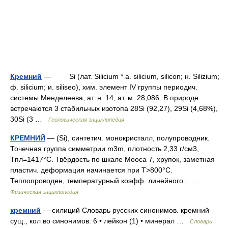
Кремний
— Si (лат. Silicium * a. silicium, silicon; н. Silizium;
ф. silicium; и. siliseo), хим. элемент IV группы периодич.
системы Менделеева, ат. н. 14, ат. м. 28,086. B природе
встречаются 3 стабильных изотопа 28Si (92,27), 29Si (4,68%),
30Si (3 …
Геологическая энциклопедия
КРЕМНИЙ
— (Si), синтетич. монокристалл, полупроводник.
Точечная группа симметрии m3m, плотность 2,33 г/см3,
Tпл=1417°С. Твёрдость по шкале Мооса 7, хрупок, заметная
пластич. деформация начинается при T>800°С.
Теплопроводен, температурный коэфф. линейного… …
Физическая энциклопедия
кремний
— силиций Словарь русских синонимов. кремний
сущ., кол во синонимов: 6 • лейкон (1) • минерал …
Словарь