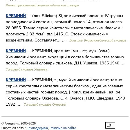
Иллюстрированный энциклопедический словарь
КРЕМНИЙ
— (лат. Silicium) Si, химический элемент IV группы
периодической системы, атомный номер 14, атомная масса
28,0855. Темно серые кристаллы с металлическим блеском;
плотность 2,33 г/см³, tпл 1415 .С. Стоек к химическим
воздействиям. Составляет… …
Большой Энциклопедический словарь
КРЕМНИЙ
— КРЕМНИЙ, кремния, мн. нет, муж. (хим.).
Химический элемент, входящий в состав большинства горных
пород. Толковый словарь Ушакова. Д.Н. Ушаков. 1935 1940 …
Толковый словарь Ушакова
КРЕМНИЙ
— КРЕМНИЙ, я, муж. Химический элемент, тёмно
серые кристаллы с металлическим блеском, одна из главных
составных частей горных пород. | прил. кремниевый, ая, ое.
Толковый словарь Ожегова. С.И. Ожегов, Н.Ю. Шведова. 1949
1992 …
Толковый словарь Ожегова
© Академик, 2000-2026
18+
Обратная связь:
Техподдержка
,
Реклама на сайте