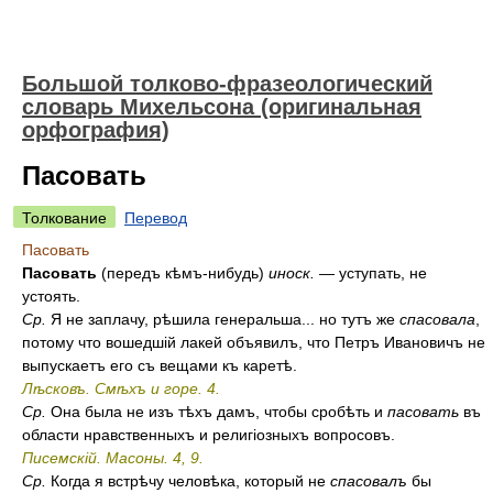
Большой толково-фразеологический
словарь Михельсона (оригинальная
орфография)
Пасовать
Толкование
Перевод
Пасовать
Пасовать
(передъ кѣмъ-нибудь)
иноск.
— уступать, не
устоять.
Ср.
Я не заплачу, рѣшила генеральша... но тутъ же
спасовала
,
потому что вошедшій лакей объявилъ, что Петръ Ивановичъ не
выпускаетъ его съ вещами къ каретѣ.
Лѣсковъ. Смѣхъ и горе. 4.
Ср.
Она была не изъ тѣхъ дамъ, чтобы сробѣть и
пасовать
въ
области нравственныхъ и религіозныхъ вопросовъ.
Писемскій. Масоны. 4, 9.
Ср.
Когда я встрѣчу человѣка, который не
спасовалъ
бы