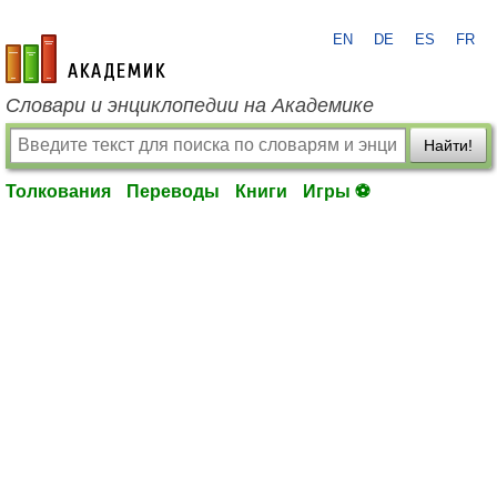
EN
DE
ES
FR
academic.ru
Словари и энциклопедии на Академике
Найти!
Толкования
Переводы
Книги
Игры ⚽