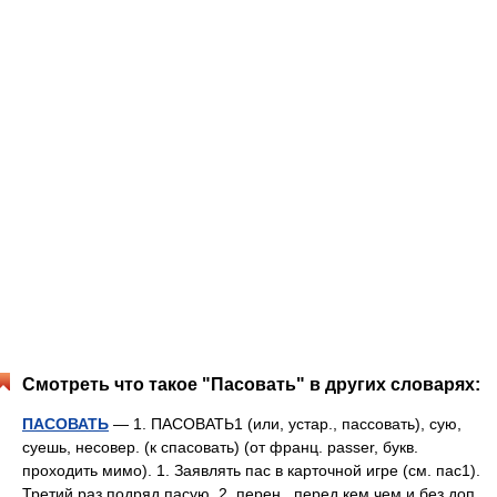
Смотреть что такое "Пасовать" в других словарях:
ПАСОВАТЬ
— 1. ПАСОВАТЬ1 (или, устар., пассовать), сую,
суешь, несовер. (к спасовать) (от франц. passer, букв.
проходить мимо). 1. Заявлять пас в карточной игре (см. пас1).
Третий раз подряд пасую. 2. перен., перед кем чем и без доп.