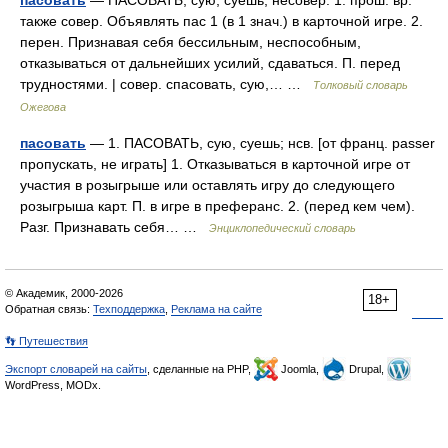
пасовать
— ПАСОВАТЬ, сую, суешь; несовер. 1. прош. вр.
также совер. Объявлять пас 1 (в 1 знач.) в карточной игре. 2.
перен. Признавая себя бессильным, неспособным,
отказываться от дальнейших усилий, сдаваться. П. перед
трудностями. | совер. спасовать, сую,… …
Толковый словарь
Ожегова
пасовать
— 1. ПАСОВАТЬ, сую, суешь; нсв. [от франц. passer
пропускать, не играть] 1. Отказываться в карточной игре от
участия в розыгрыше или оставлять игру до следующего
розыгрыша карт. П. в игре в преферанс. 2. (перед кем чем).
Разг. Признавать себя… …
Энциклопедический словарь
© Академик, 2000-2026
18+
Обратная связь:
Техподдержка
,
Реклама на сайте
👣 Путешествия
Экспорт словарей на сайты
, сделанные на PHP,
Joomla,
Drupal,
WordPress, MODx.