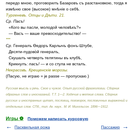
передо мною, проговорилъ Базаровъ съ разстановкою, тогда я
измѣню свое (высокое) мнѣніе о себѣ.
Тургеневъ. Отцы и Дѣти. 21.
Ср.
Пасъ!
«Кого вы пасли, молодой человѣкъ?»
— Васъ — ваше превосходительство! —
***
Ср.
Генералъ Ѳедоръ Карлычъ фонъ-Штубе,
Десяти-пудово̀й генералъ,
Скушалъ четверть телятины въ клубѣ,
Крикнулъ:
пасъ!
— и со стула не всталъ.
Некрасовъ. Крещенскіе морозы.
(Пасую, не играю = je passe — пропускаю.)
Русская мысль и речь. Свое и чужое. Опыт русской фразеологии. Сборник
образных слов и иносказаний. Т.Т. 1—2. Ходячие и меткие слова. Сборник
русских и иностранных цитат, пословиц, поговорок, пословичных выражений и
отдельных слов. СПб., тип. Ак. наук.
.
М. И. Михельсон
.
1896—1912
.
Игры ⚽
Поможем написать курсовую
Пасквильная рожа
Пассажир