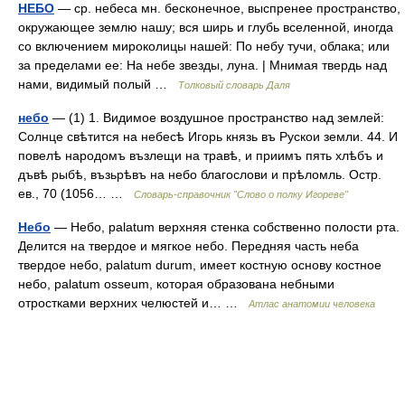
НЕБО
— ср. небеса мн. бесконечное, выспренее пространство,
окружающее землю нашу; вся ширь и глубь вселенной, иногда
со включением мироколицы нашей: По небу тучи, облака; или
за пределами ее: На небе звезды, луна. | Мнимая твердь над
нами, видимый полый …
Толковый словарь Даля
небо
— (1) 1. Видимое воздушное пространство над землей:
Солнце свѣтится на небесѣ Игорь князь въ Рускои земли. 44. И
повелѣ народомъ възлещи на травѣ, и приимъ пять хлѣбъ и
дъвѣ рыбѣ, възьрѣвъ на небо благослови и прѣломль. Остр.
ев., 70 (1056… …
Словарь-справочник "Слово о полку Игореве"
Небо
— Небо, palatum верхняя стенка собственно полости рта.
Делится на твердое и мягкое небо. Передняя часть неба
твердое небо, palatum durum, имеет костную основу костное
небо, palatum osseum, которая образована небными
отростками верхних челюстей и… …
Атлас анатомии человека