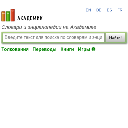
EN
DE
ES
FR
academic.ru
Словари и энциклопедии на Академике
Найти!
Толкования
Переводы
Книги
Игры ⚽