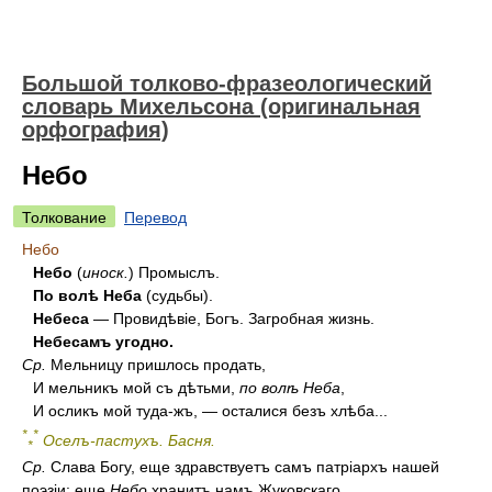
Большой толково-фразеологический
словарь Михельсона (оригинальная
орфография)
Небо
Толкование
Перевод
Небо
Небо
(
иноск.
) Промыслъ.
По волѣ Неба
(судьбы).
Небеса
— Провидѣвіе, Богъ. Загробная жизнь.
Небесамъ угодно.
Ср.
Мельницу пришлось продать,
И мельникъ мой съ дѣтьми,
по волѣ Неба
,
И осликъ мой туда-жъ, — осталися безъ хлѣба...
*
*
Оселъ-пастухъ. Басня.
*
Ср.
Слава Богу, еще здравствуетъ самъ патріархъ нашей
поэзіи: еще
Небо
хранитъ намъ Жуковскаго.