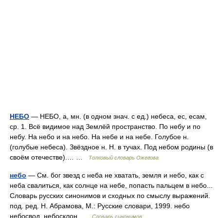
НЕБО
— НЕБО, а, мн. (в одном знач. с ед.) небеса, ес, есам,
ср. 1. Всё видимое над Землёй пространство. По небу и по
небу. На небо и на небо. На небе и на небе. Голубое н.
(голубые небеса). Звёздное н. Н. в тучах. Под небом родины (в
своём отечестве).… …
Толковый словарь Ожегова
небо
— См. бог звезд с неба не хватать, земля и небо, как с
неба свалиться, как солнце на небе, попасть пальцем в небо...
Словарь русских синонимов и сходных по смыслу выражений.
под. ред. Н. Абрамова, М.: Русские словари, 1999. небо
небосвод, небосклон …
Словарь синонимов