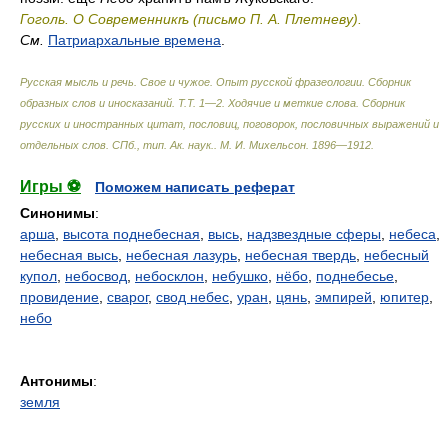
Гоголь. О Современникѣ (письмо П. А. Плетневу).
См.
Патриархальные времена
.
Русская мысль и речь. Свое и чужое. Опыт русской фразеологии. Сборник
образных слов и иносказаний. Т.Т. 1—2. Ходячие и меткие слова. Сборник
русских и иностранных цитат, пословиц, поговорок, пословичных выражений и
отдельных слов. СПб., тип. Ак. наук.
.
М. И. Михельсон
.
1896—1912
.
Игры ⚽
Поможем написать реферат
Синонимы
:
арша
,
высота поднебесная
,
высь
,
надзвездные сферы
,
небеса
,
небесная высь
,
небесная лазурь
,
небесная твердь
,
небесный
купол
,
небосвод
,
небосклон
,
небушко
,
нёбо
,
поднебесье
,
провидение
,
сварог
,
свод небес
,
уран
,
цянь
,
эмпирей
,
юпитер
,
небо
Антонимы
:
земля