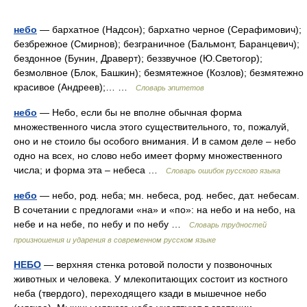
небо
— бархатное (Надсон); бархатно черное (Серафимович);
безбрежное (Смирнов); безграничное (Бальмонт, Баранцевич);
бездонное (Бунин, Драверт); беззвучное (Ю.Светогор);
безмолвное (Блок, Башкин); безмятежное (Козлов); безмятежно
красивое (Андреев);… …
Словарь эпитетов
небо
— Небо, если бы не вполне обычная форма
множественного числа этого существительного, то, пожалуй,
оно и не стоило бы особого внимания. И в самом деле – небо
одно на всех, но слово небо имеет форму множественного
числа; и форма эта – небеса …
Словарь ошибок русского языка
небо
— небо, род. неба; мн. небеса, род. небес, дат. небесам.
В сочетании с предлогами «на» и «по»: на небо и на небо, на
небе и на небе, по небу и по небу …
Словарь трудностей
произношения и ударения в современном русском языке
НЕБО
— верхняя стенка ротовой полости у позвоночных
животных и человека. У млекопитающих состоит из костного
неба (твердого), переходящего кзади в мышечное небо