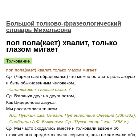
Большой толково-фразеологический
словарь Михельсона
поп попа(кает) хвалит, только
глазом мигает
Толкование
поп попа(кает) хвалит, только глазом мигает
Ср.
(Чирков сам обрадовался) что можно оставить роль
авгура
и быть обыкновенным человеком...
Станюкович. Первые шаги. 7.
Ср.
Взглянув друг на друга потом,
Как Цицероновы
авгуры
,
Мы рассмеялися тишком.
А.С. Пушкин. Евг. Онегин. Путешествие Онегина (380-382).
Сообщено А.Ф. Бычковым.
Ср.
"Русск. стар." янв. 1888 г.)
Ср.
Мы часто сходились вместе и толковали вдвоем об
отвлеченных предметах очень серьезно, пока не замечали оба,