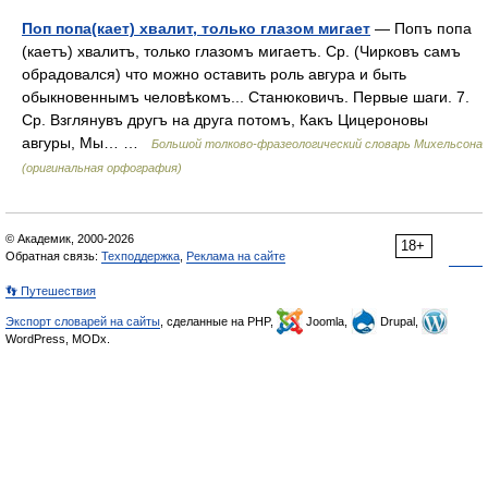
Поп попа(кает) хвалит, только глазом мигает
— Попъ попа
(каетъ) хвалитъ, только глазомъ мигаетъ. Ср. (Чирковъ самъ
обрадовался) что можно оставить роль авгура и быть
обыкновеннымъ человѣкомъ... Станюковичъ. Первые шаги. 7.
Ср. Взглянувъ другъ на друга потомъ, Какъ Цицероновы
авгуры, Мы… …
Большой толково-фразеологический словарь Михельсона
(оригинальная орфография)
© Академик, 2000-2026
18+
Обратная связь:
Техподдержка
,
Реклама на сайте
👣 Путешествия
Экспорт словарей на сайты
, сделанные на PHP,
Joomla,
Drupal,
WordPress, MODx.