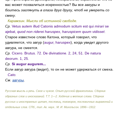
вас может похвалиться искренностью? Вы все
авгуры
и
боитесь заглянуть в глаза друг другу, чтоб не умереть со
смеху
.
Карамзин. Мысли об истинной свободе.
Ср.
Vetus autem illud Catonis admodum scitum est qui
mirari
se
ajebat,
quod non riderei haruspex, haruspicem quum vidisset
.
Старое известное слово Катона, который говорил, что
удивляется, что авгур (
augur, haruspex
), когда увидит другого
авгура, не смеется.
Ср.
Cicero. Brutus. 72. De divinatione. 2, 24, 51. De natura
deorum. 1, 25.
Ср.
Si augur augurem...
Если авгур авгура (видит), то он не может удержаться от смеха.
Cato.
См.
авгуры
.
Русская мысль и речь. Свое и чужое. Опыт русской фразеологии. Сборник
образных слов и иносказаний. Т.Т. 1—2. Ходячие и меткие слова. Сборник
русских и иностранных цитат, пословиц, поговорок, пословичных выражений и
отдельных слов. СПб., тип. Ак. наук.
.
М. И. Михельсон
.
1896—1912
.