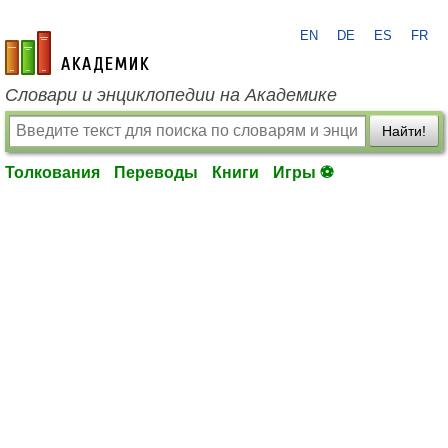
EN
DE
ES
FR
academic.ru
Словари и энциклопедии на Академике
Найти!
Толкования
Переводы
Книги
Игры ⚽