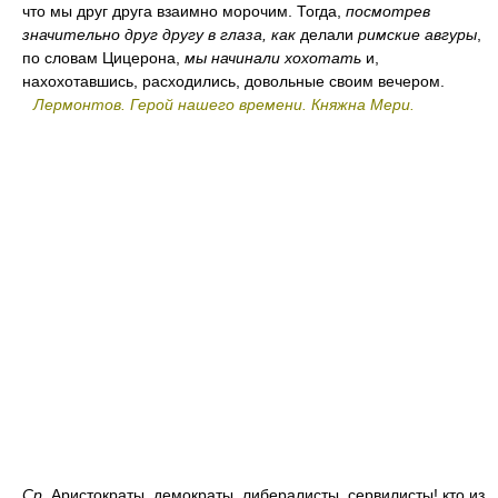
что мы друг друга взаимно морочим. Тогда,
посмотрев
значительно друг другу в глаза, как
делали
римские авгуры
,
по словам Цицерона,
мы начинали хохотать
и,
нахохотавшись, расходились, довольные своим вечером.
Лермонтов. Герой нашего времени. Княжна Мери.
Ср.
Аристократы, демократы, либералисты, сервилисты! кто из