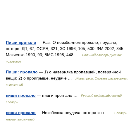
Пиши пропало
— Разг. О неизбежном провале, неудаче,
потере. ДП, 67; ФСРЯ, 321; ЗС 1996, 105, 500; ФМ 2002, 345;
Мокиенко 1990, 93; БМС 1998, 448 …
Большой словарь русских
поговорок
Пиши: пропало
— 1) о наверняка пропавшей, потерянной
вещи; 2) о проигрыше, неудаче …
Живая речь. Словарь разговорных
выражений
пиши пропало
— пиш и проп ало …
Русский орфографический
словарь
пиши пропало
— Неизбежна неудача, потеря и т.п …
Словарь
многих выражений