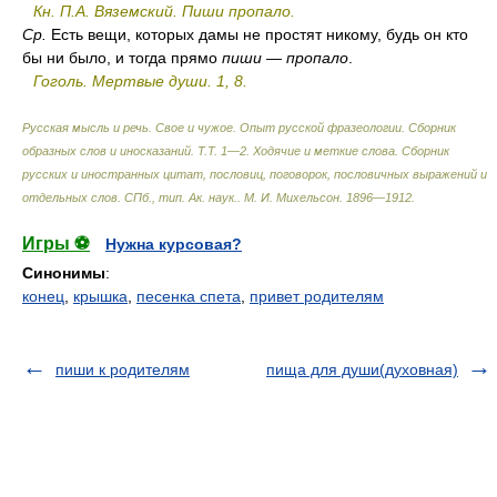
Кн. П.А. Вяземский. Пиши пропало.
Ср.
Есть вещи, которых дамы не простят никому, будь он кто
бы ни было, и тогда прямо
пиши — пропало
.
Гоголь. Мертвые души. 1, 8.
Русская мысль и речь. Свое и чужое. Опыт русской фразеологии. Сборник
образных слов и иносказаний. Т.Т. 1—2. Ходячие и меткие слова. Сборник
русских и иностранных цитат, пословиц, поговорок, пословичных выражений и
отдельных слов. СПб., тип. Ак. наук.
.
М. И. Михельсон
.
1896—1912
.
Игры ⚽
Нужна курсовая?
Синонимы
:
конец
,
крышка
,
песенка спета
,
привет родителям
пиши к родителям
пища для души(духовная)