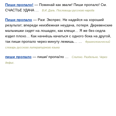
Пиши пропало!
— Поминай как звали! Пиши пропало! См.
СЧАСТЬЕ УДАЧА …
В.И. Даль. Пословицы русского народа
Пиши пропало
— Разг. Экспрес. Не надейся на хороший
результат; впереди неизбежная неудача, потеря. Деревенские
мальчишки сидят на лошадях, как клещи… Я же без седла
ездил плохо… Как начнёшь качаться с одного бока на другой,
так пиши пропало через минуту лежишь… …
Фразеологический
словарь русского литературного языка
пиши пропало
— пиши/ пропа/ло …
Слитно. Раздельно. Через
дефис.