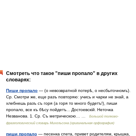
Смотреть что такое "пиши пропало" в других
словарях:
Пиши пропало
— (о невозвратной потерѣ, о несбыточномъ).
Ср. Смотри же, еще разъ повторяю: учись и чарки не знай, а
хлебнешь разъ съ горя (а горя то много будетъ!), пиши
пропало, все къ бѣсу пойдетъ... Достоевскій. Неточка
Незванова. 1. Ср. Съ метрическою… …
Большой толково-
фразеологический словарь Михельсона (оригинальная орфография)
пиши пропало
— песенка спета, привет родителям, крышка,