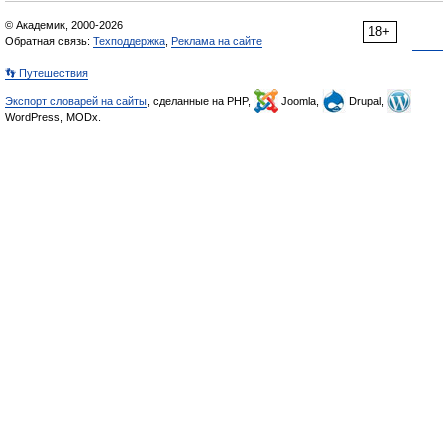
© Академик, 2000-2026
18+
Обратная связь:
Техподдержка
,
Реклама на сайте
👣 Путешествия
Экспорт словарей на сайты
, сделанные на PHP,
Joomla,
Drupal,
WordPress, MODx.