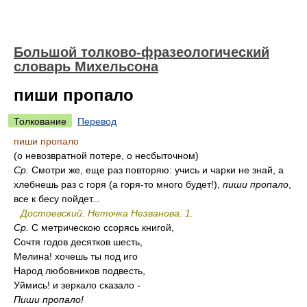
Большой толково-фразеологический
словарь Михельсона
пиши пропало
Толкование
Перевод
пиши пропало
(о невозвратной потере, о несбыточном)
Ср.
Смотри же, еще раз повторяю: учись и чарки не знай, а
хлебнешь раз с горя (а горя-то много будет!),
пиши пропало
,
все к бесу пойдет...
Достоевский. Неточка Незванова. 1.
Ср.
С метрическою ссорясь книгой,
Сочтя годов десятков шесть,
Мелина! хочешь ты под иго
Народ любовников подвесть,
Уймись! и зеркало сказало -
Пиши пропало!