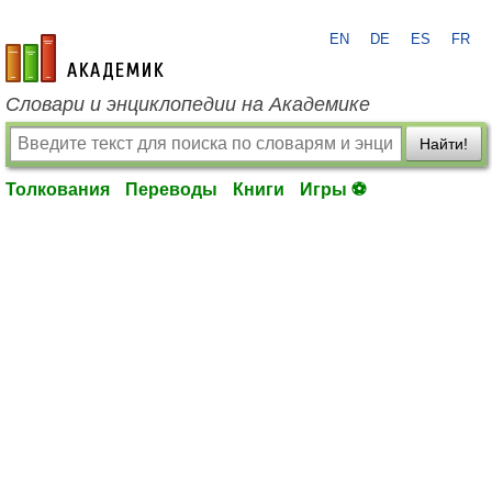
EN
DE
ES
FR
academic.ru
Словари и энциклопедии на Академике
Найти!
Толкования
Переводы
Книги
Игры ⚽